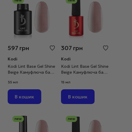
new
new
597
грн
307
грн
Kodi
Kodi
Kodi Lint Base Gel Shine
Kodi Lint Base Gel Shine
Beige Камуфлюча база
Beige Камуфлюча база
рожево-бежевий нюд
рожево-бежевий нюд
35 мл
15 мл
з шимером, 35 мл
з шимером, 15 мл
В кошик
В кошик
new
new