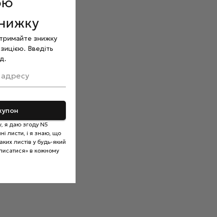
ою
знижку
отримайте знижку
зицією. Введіть
д.
 адресу
купон
, я даю згоду N5
і листи, і я знаю, що
ких листів у будь-який
писатися» в кожному