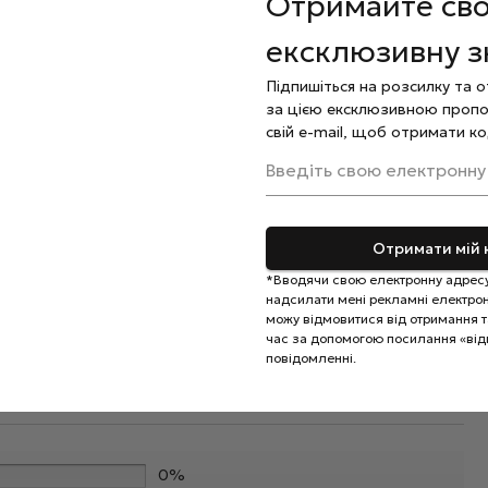
Отримайте св
ексклюзивну 
аючи зайвого натискання для запобігання пошкоджень
Підпишіться на розсилку та 
 за кутикулою нанесіть спеціальну
олію
.
за цією ексклюзивною пропо
свій e-mail, щоб отримати ко
 використовується тільки для індивідуального
Введіть свою електронну
Отримати мій 
*Вводячи свою електронну адресу
надсилати мені рекламні електронн
можу відмовитися від отримання та
час за допомогою посилання «від
повідомленні.
0%