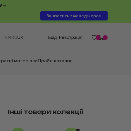
йті
Зв'язатись з менеджером
EN
RU
UK
Вхід
Реєстрація
|
0
0
тратні матеріали
Прайс-каталог
Інші товари колекції