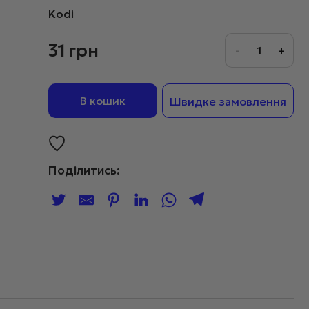
Kodi
31
грн
В кошик
Швидке замовлення
Поділитись: