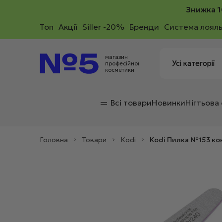
Знижка 1
Toп
Акції
Siller -20%
Бренди
Система лояль
магазин
професійної
косметики
Всі товари
Новинки
Нігтьова
Головна
>
Товари
>
Kodi
>
Kodi Пилка №153 кон