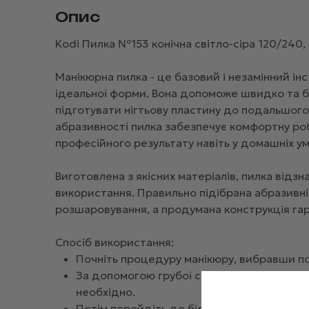
Опис
Kodi Пилка №153 конічна світло-сіра 120/240,
Манікюрна пилка - це базовий і незамінний ін
ідеальної форми. Вона допоможе швидко та бе
підготувати нігтьову пластину до подальшого
абразивності пилка забезпечує комфортну роб
професійного результату навіть у домашніх ум
Виготовлена з якісних матеріалів, пилка відз
використання. Правильно підібрана абразивн
розшаровування, а продумана конструкція гара
Спосіб використання:
Почніть процедуру манікюру, вибравши по
За допомогою грубої сторони пилки вирівн
необхідно.
Потім перейдіть до більш дрібного зерна