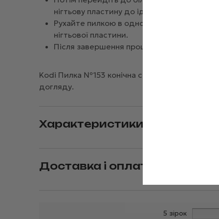
нігтьову пластину до ідеального стану.
Рухайте пилкою в одному напрямку, уник
нігтьової пластини.
Після завершення процедури для догляду
Kodi Пилка №153 конічна світло-сіра 120/240
догляду.
Характеристики
Доставка і оплата
5 зірок