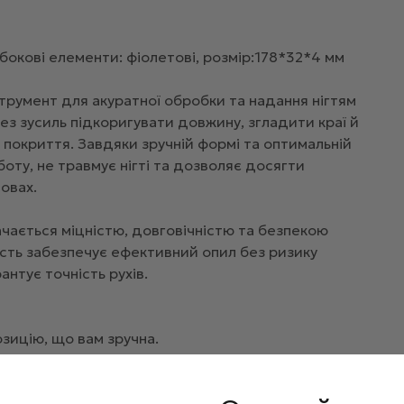
 бокові елементи: фіолетові, розмір:178*32*4 мм
струмент для акуратної обробки та надання нігтям
з зусиль підкоригувати довжину, згладити краї й
 покриття. Завдяки зручній формі та оптимальній
оту, не травмує нігті та дозволяє досягти
овах.
начається міцністю, довговічністю та безпекою
ість забезпечує ефективний опил без ризику
нтує точність рухів.
зицію, що вам зручна.
яйте форму і скоротіть довжину нігтів, якщо
, щоб відшліфувати недосконалості та довести