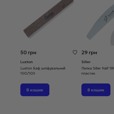
50
грн
29
грн
Luxton
Siller
Luxton Баф шліфувальний
Пилка Siller Half 
100/100
пластик
В кошик
В кошик