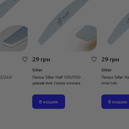
29
грн
29
грн
Siller
Siller
180/240
Пилка Siller Half 100/100
Пилка Siller H
дерев’яна тонка основа
пластик
В кошик
В кошик