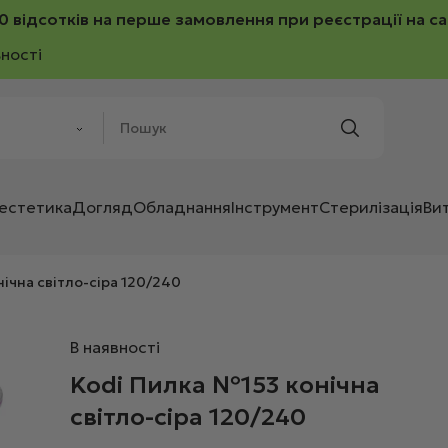
0 відсотків на перше замовлення при реєстрації на са
ності
 естетика
Догляд
Обладнання
Інструмент
Стерилізація
Ви
ічна світло-сіра 120/240
В наявності
Kodi Пилка №153 конічна
світло-сіра 120/240