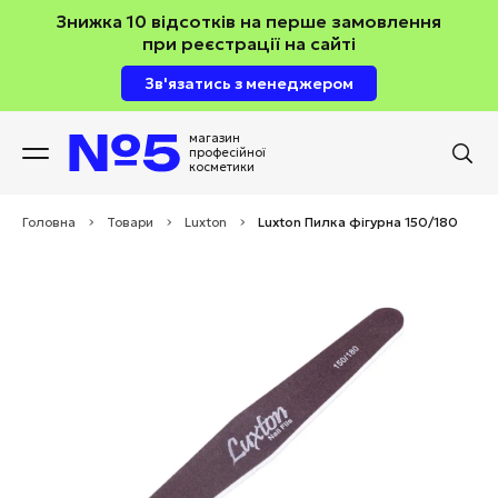
Знижка 10 відсотків на перше замовлення
при реєстрації на сайті
Зв'язатись з менеджером
магазин
професійної
косметики
Головна
>
Товари
>
Luxton
>
Luxton Пилка фігурна 150/180