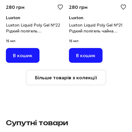
280
грн
280
грн
Luxton
Luxton
Luxton Liquid Poly Gel №22
Luxton Liquid Poly Gel №21
Рідкий полігель
Рідкий полігель чайна
карамельний
троянда світловідбивний,
15 мл
15 мл
світловідбивний, 15 мл
15 мл
В кошик
В кошик
Більше товарів з колекції
Супутні товари