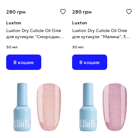
280
грн
280
грн
Luxton
Luxton
Luxton Dry Cuticle Oil Олія
Luxton Dry Cuticle Oil Олія
для кутикули “Смородина”,
для кутикули “Малина”, 30
30 мл
мл
30 мл
30 мл
В кошик
В кошик