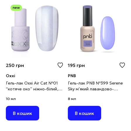
new
250
грн
195
грн
Oxxi
PNB
Гель-лак Oxxi Air Cat №01
Гель-лак PNB №399 Serene
“котяче око” ніжно-білий,
Sky м’який лавандово-
10 мл
блакитний, 8 мл
10 мл
8 мл
В кошик
В кошик