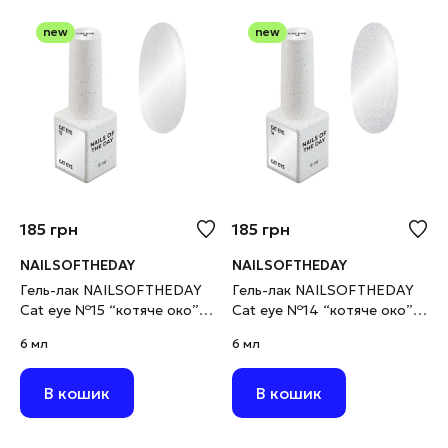
new
new
185
грн
185
грн
NAILSOFTHEDAY
NAILSOFTHEDAY
Гель-лак NAILSOFTHEDAY
Гель-лак NAILSOFTHEDAY
Cat eye №15 “котяче око”
Cat eye №14 “котяче око”
срібний на прозорій основі,
срібний на прозорій основі,
6 мл
6 мл
6 мл
6 мл
В кошик
В кошик