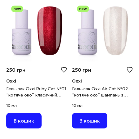
new
new
250
грн
250
грн
Oxxi
Oxxi
Гель-лак Oxxi Ruby Cat №01
Гель-лак Oxxi Air Cat №02
“котяче око” класичний
“котяче око” шампань з
червоний, 10 мл
золотистим шимером, 10
10 мл
10 мл
мл
В кошик
В кошик