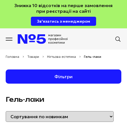
Знижка 10 відсотків на перше замовлення
при реєстрації на сайті
Зв'язатись з менеджером
магазин
професійної
косметики
Головна
>
Товари
>
Нігтьова естетика
>
Гель-лаки
Фільтри
Гель-лаки