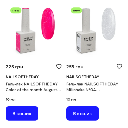
new
new
225
грн
255
грн
NAILSOFTHEDAY
NAILSOFTHEDAY
Гель-лак NAILSOFTHEDAY
Гель-лак NAILSOFTHEDAY
Color of the month August
Milkshake №04
2026 Chrin фуксія з поталлю
світловідбивний молочний,
10 мл
10 мл
та шимером, 10 мл
10 мл
В кошик
В кошик