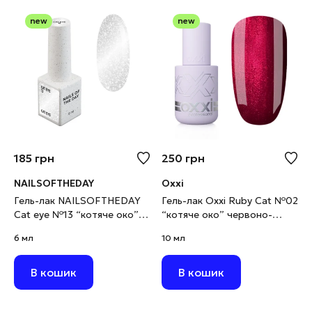
new
new
185
грн
250
грн
NAILSOFTHEDAY
Oxxi
Гель-лак NAILSOFTHEDAY
Гель-лак Oxxi Ruby Cat №02
Cat eye №13 “котяче око”
“котяче око” червоно-
срібний на прозорій основі,
малиновий, 10 мл
6 мл
10 мл
6 мл
В кошик
В кошик