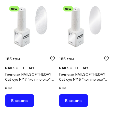
new
new
185
грн
185
грн
NAILSOFTHEDAY
NAILSOFTHEDAY
Гель-лак NAILSOFTHEDAY
Гель-лак NAILSOFTHEDAY
Cat eye №17 “котяче око”
Cat eye №16 “котяче око”
срібний на прозорій основі,
срібний на прозорій основі,
6 мл
6 мл
6 мл
6 мл
В кошик
В кошик