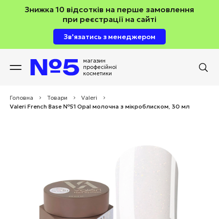
Знижка 10 відсотків на перше замовлення
при реєстрації на сайті
Зв'язатись з менеджером
магазин
професійної
косметики
Головна
>
Товари
>
Valeri
>
Valeri French Base №51 Opal молочна з мікроблиском, 30 мл