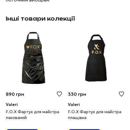
Інші товари колекції
890
грн
330
грн
Valeri
Valeri
F.O.X Фартух для майстра
F.O.X Фартух для майстра
лакований
плащівка