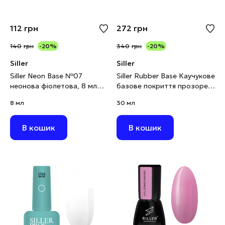
112
грн
272
грн
140
грн
-20%
340
грн
-20%
Siller
Siller
Siller Neon Base №07
Siller Rubber Base Каучукове
неонова фіолетова, 8 мл
базове покриття прозоре,
(виводиться)
30 мл
8 мл
30 мл
В кошик
В кошик