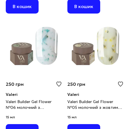
В кошик
В кошик
250
грн
250
грн
Valeri
Valeri
Valeri Builder Gel Flower
Valeri Builder Gel Flower
№06 молочний з
№05 молочний з жовтими
бірюзовими сухоцвітами,
сухоцвітами, 15 мл
15 мл
15 мл
15 мл