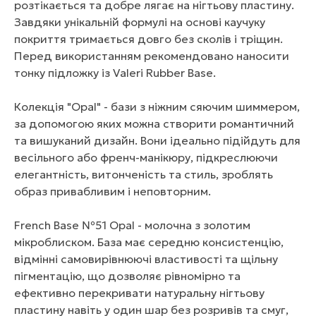
розтікається та добре лягає на нігтьову пластину.
Завдяки унікальній формулі на основі каучуку
покриття тримається довго без сколів і тріщин.
Перед використанням рекомендовано наносити
тонку підложку із Valeri Rubber Base.
Колекція "Opal" - бази з ніжним сяючим шиммером,
за допомогою яких можна створити романтичний
та вишуканий дизайн. Вони ідеально підійдуть для
весільного або френч-манікюру, підкреслюючи
елегантність, витонченість та стиль, зроблять
образ привабливим і неповторним.
French Base №51 Opal - молочна з золотим
мікроблиском. База має середню консистенцію,
відмінні самовирівнюючі властивості та щільну
пігментацію, що дозволяє рівномірно та
ефективно перекривати натуральну нігтьову
пластину навіть у один шар без розривів та смуг,