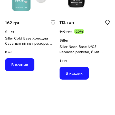
112
грн
162
грн
Siller
140
грн
-20%
Siller Cold Base Холодна
Siller
база для нігтів прозора, 8
Siller Neon Base №05
мл
неонова рожева, 8 мл
8 мл
(виводиться)
8 мл
В кошик
В кошик