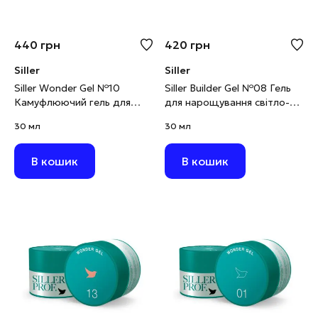
440
грн
420
грн
Siller
Siller
Siller Wonder Gel №10
Siller Builder Gel №08 Гель
Камуфлюючий гель для
для нарощування світло-
моделювання рожева
коричневий, 30 мл
30 мл
30 мл
хмара, 30 мл
В кошик
В кошик