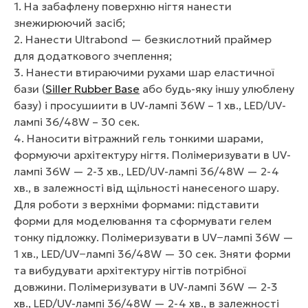
1. На забафлену поверхню нігтя нанести
знежирюючий засіб;
2. Нанести Ultrabond — безкислотний праймер
для додаткового зчеплення;
3. Нанести втираючими рухами шар еластичної
бази (
Siller Rubber Base
або будь-яку іншу улюблену
базу) і просушиити в UV-лампі 36W – 1 хв., LED/UV-
лампі 36/48W – 30 сек.
4. Наносити вітражний гель тонкими шарами,
формуючи архітектуру нігтя. Полімеризувати в UV-
лампі 36W — 2-3 хв., LED/UV-лампі 36/48W — 2-4
хв., в залежності від щільності нанесеного шару.
Для роботи з верхніми формами: підставити
форми для моделювання та сформувати гелем
тонку підложку. Полімеризувати в UV−лампі 36W —
1 хв., LED/UV−лампі 36/48W — 30 сек. Зняти форми
та вибудувати архітектуру нігтів потрібної
довжини. Полімеризувати в UV-лампі 36W — 2-3
хв., LED/UV-лампі 36/48W — 2-4 хв., в залежності