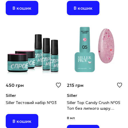
В кошик
В кошик
450
грн
215
грн
Siller
Siller
Siller Тестовий набір №03
Siller Top Candy Crush №05
Топ без липкого шару
рожевий із конфеті, 8 мл
8 мл
В кошик