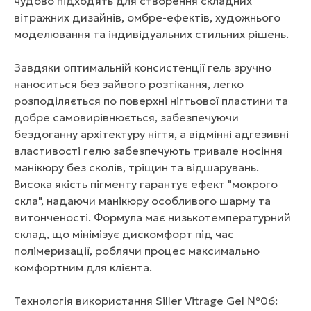
чудово підходять для створення складних
вітражних дизайнів, омбре-ефектів, художнього
моделювання та індивідуальних стильних рішень.
Завдяки оптимальній консистенції гель зручно
наноситься без зайвого розтікання, легко
розподіляється по поверхні нігтьової пластини та
добре самовирівнюється, забезпечуючи
бездоганну архітектуру нігтя, а відмінні адгезивні
властивості гелю забезпечують тривале носіння
манікюру без сколів, тріщин та відшарувань.
Висока якість пігменту гарантує ефект "мокрого
скла", надаючи манікюру особливого шарму та
витонченості. Формула має низькотемпературний
склад, що мінімізує дискомфорт під час
полімеризації, роблячи процес максимально
комфортним для клієнта.
Технологія використання Siller Vitrage Gel №06: