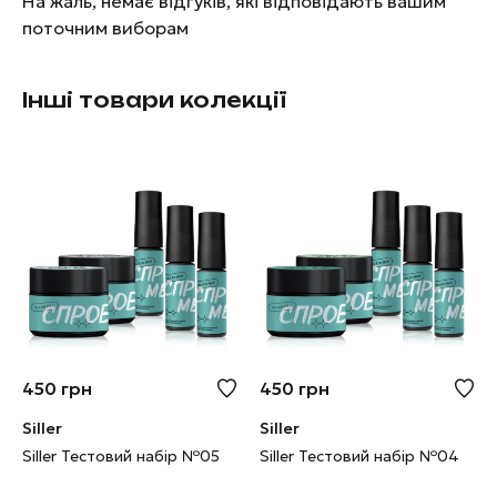
На жаль, немає відгуків, які відповідають вашим
поточним виборам
Інші товари колекції
450
грн
450
грн
Siller
Siller
Siller Тестовий набір №05
Siller Тестовий набір №04