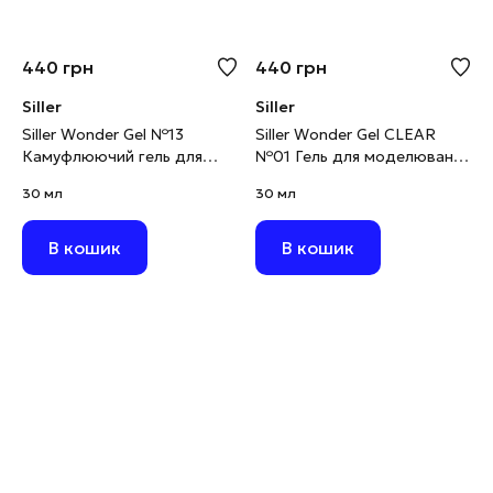
440
грн
440
грн
Siller
Siller
Siller Wonder Gel №13
Siller Wonder Gel CLEAR
Камуфлюючий гель для
№01 Гель для моделювання
моделювання персиковий,
прозорий, 30 мл
30 мл
30 мл
30 мл
В кошик
В кошик