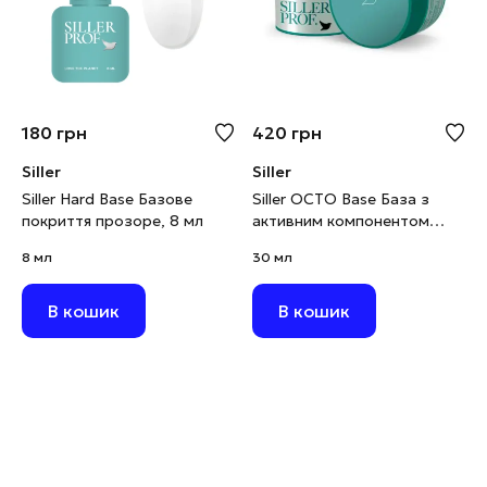
180
грн
420
грн
Siller
Siller
Siller Hard Base Базове
Siller OCTO Base База з
покриття прозоре, 8 мл
активним компонентом
OCTOPIROX, 30 мл
8 мл
30 мл
В кошик
В кошик