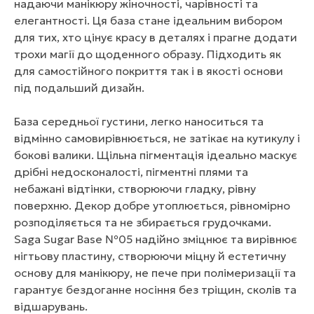
надаючи манікюру жіночності, чарівності та
елегантності. Ця база стане ідеальним вибором
для тих, хто цінує красу в деталях і прагне додати
трохи магії до щоденного образу. Підходить як
для самостійного покриття так і в якості основи
під подальший дизайн.
База середньої густини, легко наноситься та
відмінно самовирівнюється, не затікає на кутикулу і
бокові валики. Щільна пігментація ідеально маскує
дрібні недосконалості, пігментні плями та
небажані відтінки, створюючи гладку, рівну
поверхню. Декор добре утоплюється, рівномірно
розподіляється та не збирається грудочками.
Saga Sugar Base №05 надійно зміцнює та вирівнює
нігтьову пластину, створюючи міцну й естетичну
основу для манікюру, не пече при полімеризації та
гарантує бездоганне носіння без тріщин, сколів та
відшарувань.