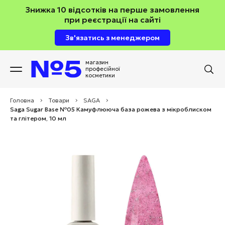
Знижка 10 відсотків на перше замовлення
при реєстрації на сайті
Зв'язатись з менеджером
магазин
професійної
косметики
Головна
>
Товари
>
SAGA
>
Saga Sugar Base №05 Камуфлююча база рожева з мікроблиском
та глітером, 10 мл