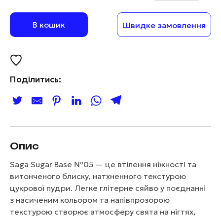
В кошик
Швидке замовлення
Поділитись:
Опис
Saga Sugar Base №05 — це втілення ніжності та
витонченого блиску, натхненного текстурою
цукрової пудри. Легке глітерне сяйво у поєднанні
з насиченим кольором та напівпрозорою
текстурою створює атмосферу свята на нігтях,