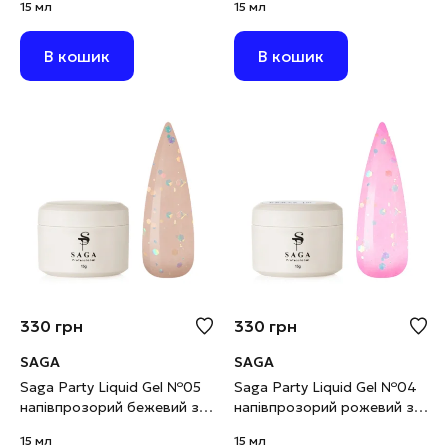
15 мл
15 мл
сухоцвітами, 15 мл
фіолетовими сухоцвітами,
15 мл
В кошик
В кошик
330
грн
330
грн
SAGA
SAGA
Saga Party Liquid Gel №05
Saga Party Liquid Gel №04
напівпрозорий бежевий з
напівпрозорий рожевий з
паєткою, 15 мл
паєткою, 15 мл
15 мл
15 мл