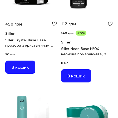
112
грн
450
грн
Siller
140
грн
-20%
Siller Crystal Base База
Siller
прозора з кристалічним
Siller Neon Base №04
шимером, 50 мл
неонова помаранчева, 8 мл
50 мл
(виводиться)
8 мл
В кошик
В кошик