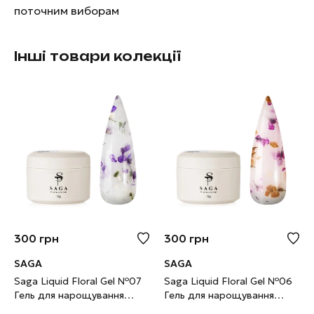
поточним виборам
Інші товари колекції
300
грн
300
грн
SAGA
SAGA
Saga Liquid Floral Gel №07
Saga Liquid Floral Gel №06
Гель для нарощування
Гель для нарощування
молочний із фіолетовими
молочний із жовтими та