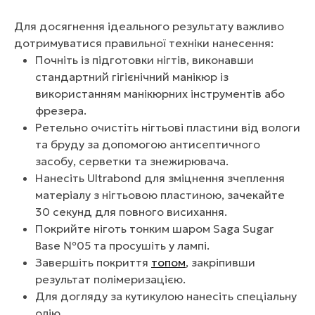
Для досягнення ідеального результату важливо
дотримуватися правильної техніки нанесення:
Почніть із підготовки нігтів, виконавши
стандартний гігієнічний манікюр із
використанням манікюрних інструментів або
фрезера.
Ретельно очистіть нігтьові пластини від вологи
та бруду за допомогою антисептичного
засобу, серветки та знежирювача.
Нанесіть Ultrabond для зміцнення зчеплення
матеріалу з нігтьовою пластиною, зачекайте
30 секунд для повного висихання.
Покрийте ніготь тонким шаром Saga Sugar
Base №05 та просушіть у лампі.
Завершіть покриття
топом
, закріпивши
результат полімеризацією.
Для догляду за кутикулою нанесіть спеціальну
олію.