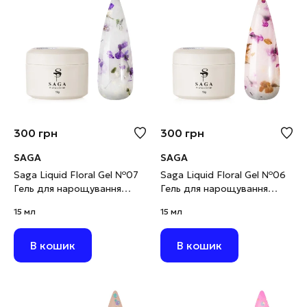
300
грн
300
грн
SAGA
SAGA
Saga Liquid Floral Gel №07
Saga Liquid Floral Gel №06
Гель для нарощування
Гель для нарощування
молочний із фіолетовими
молочний із жовтими та
15 мл
15 мл
сухоцвітами, 15 мл
фіолетовими сухоцвітами,
15 мл
В кошик
В кошик