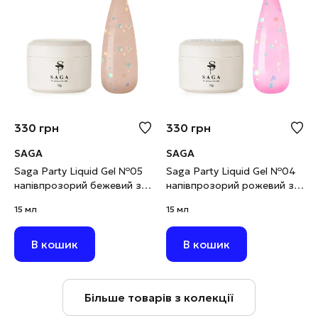
330
грн
330
грн
SAGA
SAGA
Saga Party Liquid Gel №05
Saga Party Liquid Gel №04
напівпрозорий бежевий з
напівпрозорий рожевий з
паєткою, 15 мл
паєткою, 15 мл
15 мл
15 мл
В кошик
В кошик
Більше товарів з колекції