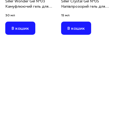
Siller Wonder Gel №03
Siller Crystal Gel №05
Камуфлюючий гель для
Напівпрозорий гель для
моделювання молочно-
нарощування з
30 мл
15 мл
рожевий, 30 мл
блискітками, 15 мл
В кошик
В кошик