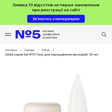
Знижка 10 відсотків на перше замовлення
при реєстрації на сайті
Зв'язатись з менеджером
магазин
професійної
косметики
Головна
>
Товари
>
SAGA
>
SAGA Liquid Gel №01 Гель для нарощування прозорий, 30 мл