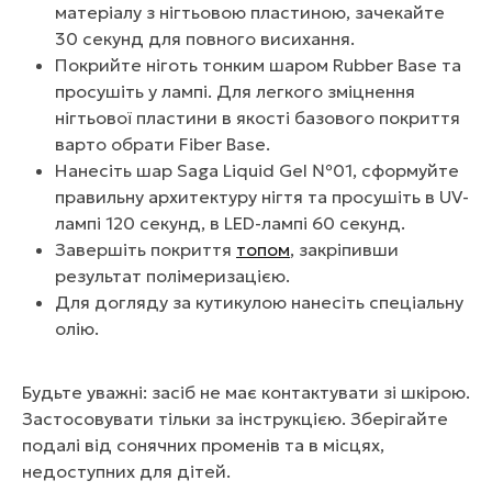
матеріалу з нігтьовою пластиною, зачекайте
30 секунд для повного висихання.
Покрийте ніготь тонким шаром Rubber Base та
просушіть у лампі. Для легкого зміцнення
нігтьової пластини в якості базового покриття
варто обрати Fiber Base.
Нанесіть шар Saga Liquid Gel №01, сформуйте
правильну архитектуру нігтя та просушіть в UV-
лампі 120 секунд, в LED-лампі 60 секунд.
Завершіть покриття
топом
, закріпивши
результат полімеризацією.
Для догляду за кутикулою нанесіть спеціальну
олію.
Будьте уважні: засіб не має контактувати зі шкірою.
Застосовувати тільки за інструкцією. Зберігайте
подалі від сонячних променів та в місцях,
недоступних для дітей.