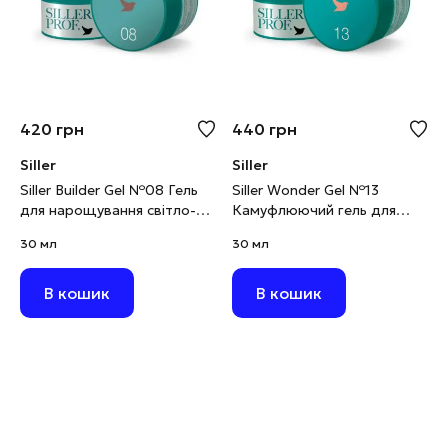
420
грн
440
грн
Siller
Siller
Siller Builder Gel №08 Гель
Siller Wonder Gel №13
для нарощування світло-
Камуфлюючий гель для
коричневий, 30 мл
моделювання персиковий,
30 мл
30 мл
30 мл
В кошик
В кошик