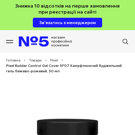
Знижка 10 відсотків на перше замовлення
при реєстрації на сайті
Зв'язатись з менеджером
магазин
професійної
косметики
Головна
>
Товари
>
Pixel
>
Pixel Builder Control Gel Cover №07 Камуфлюючий будівельний
гель бежево-рожевий, 50 мл