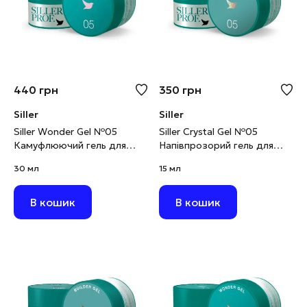
440
грн
350
грн
Siller
Siller
Siller Wonder Gel №05
Siller Crystal Gel №05
Камуфлюючий гель для
Напівпрозорий гель для
моделювання світло-
нарощування з
30 мл
15 мл
рожевий, 30 мл
блискітками, 15 мл
В кошик
В кошик