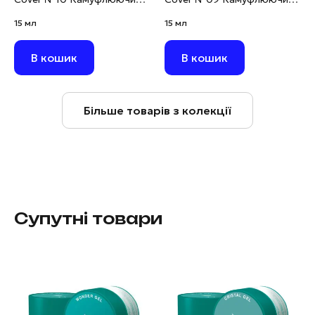
будівельний гель світло-
будівельний гель світло-
15 мл
15 мл
блакитний, 15 мл
фіолетовий, 15 мл
В кошик
В кошик
Більше товарів з колекції
Супутні товари