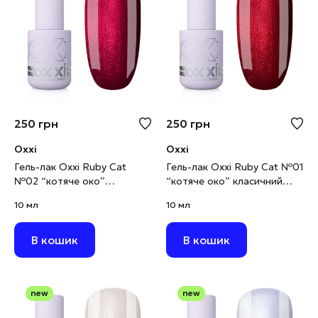
250
грн
250
грн
Oxxi
Oxxi
Гель-лак Oxxi Ruby Cat
Гель-лак Oxxi Ruby Cat №01
№02 “котяче око”
“котяче око” класичний
червоно-малиновий, 10 мл
червоний, 10 мл
10 мл
10 мл
В кошик
В кошик
new
new