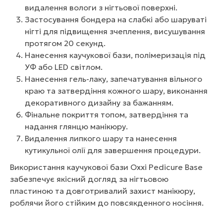
видалення вологи з нігтьової поверхні.
Застосування бондера на слабкі або шаруваті
нігті для підвищення зчеплення, висушування
протягом 20 секунд.
Нанесення каучукової бази, полімеризація під
УФ або LED світлом.
Нанесення гель-лаку, запечатування вільного
краю та затвердіння кожного шару, виконання
декоративного дизайну за бажанням.
Фінальне покриття топом, затвердіння та
надання глянцю манікюру.
Видалення липкого шару та нанесення
кутикульної олії для завершення процедури.
Використання каучукової бази Oxxi Pedicure Base
забезпечує якісний догляд за нігтьовою
пластиною та довготривалий захист манікюру,
роблячи його стійким до повсякденного носіння.