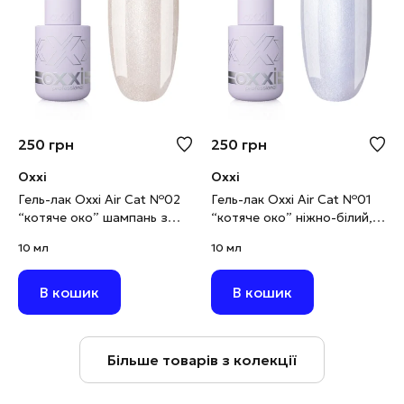
250
грн
250
грн
Oxxi
Oxxi
Гель-лак Oxxi Air Cat №02
Гель-лак Oxxi Air Cat №01
“котяче око” шампань з
“котяче око” ніжно-білий,
золотистим шимером, 10
10 мл
10 мл
10 мл
мл
В кошик
В кошик
Більше товарів з колекції