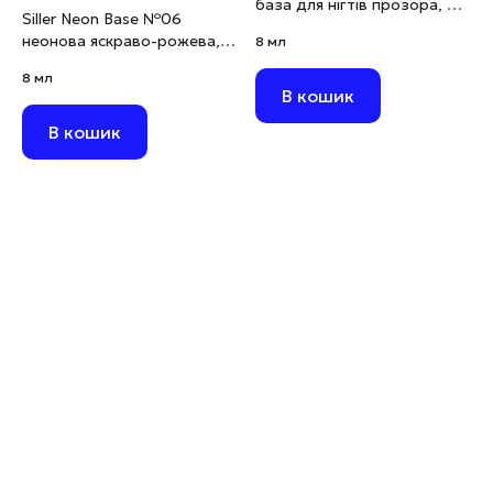
база для нігтів прозора, 8
Siller Neon Base №06
мл
неонова яскраво-рожева, 8
8 мл
мл (виводиться)
8 мл
В кошик
В кошик