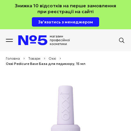
Знижка 10 відсотків на перше замовлення
при реєстрації на сайті
Зв'язатись з менеджером
магазин
професійної
косметики
Головна
>
Товари
>
Oxxi
>
Oxxi Pedicure Base База для педикюру, 15 мл