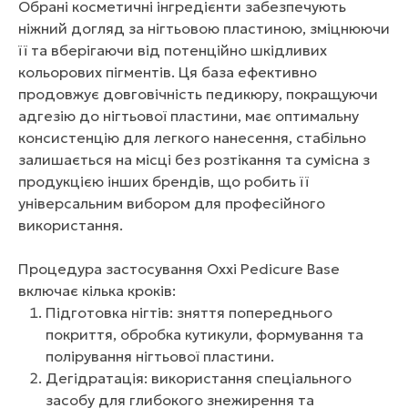
Обрані косметичні інгредієнти забезпечують
ніжний догляд за нігтьовою пластиною, зміцнюючи
її та вберігаючи від потенційно шкідливих
кольорових пігментів. Ця база ефективно
продовжує довговічність педикюру, покращуючи
адгезію до нігтьової пластини, має оптимальну
консистенцію для легкого нанесення, стабільно
залишається на місці без розтікання та сумісна з
продукцією інших брендів, що робить її
універсальним вибором для професійного
використання.
Процедура застосування Oxxi Pedicure Base
включає кілька кроків:
Підготовка нігтів: зняття попереднього
покриття, обробка кутикули, формування та
полірування нігтьової пластини.
Дегідратація: використання спеціального
засобу для глибокого знежирення та