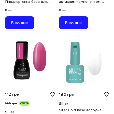
Гіпоалергенна база для
активним компонентом
підлітків, 8 мл
OCTOPIROX, 8 мл
8 мл
8 мл
В кошик
В кошик
112
грн
162
грн
140
грн
-20%
Siller
Siller Cold Base Холодна
Siller