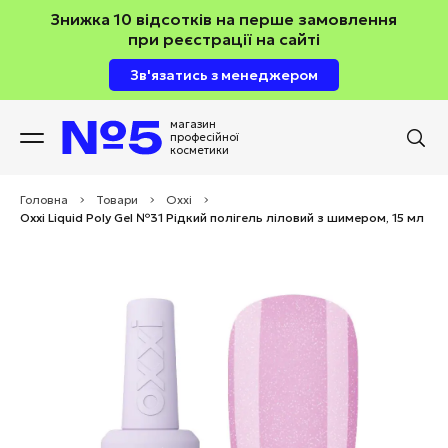
Знижка 10 відсотків на перше замовлення
при реєстрації на сайті
Зв'язатись з менеджером
магазин
професійної
косметики
Головна
>
Товари
>
Oxxi
>
Oxxi Liquid Poly Gel №31 Рідкий полігель ліловий з шимером, 15 мл