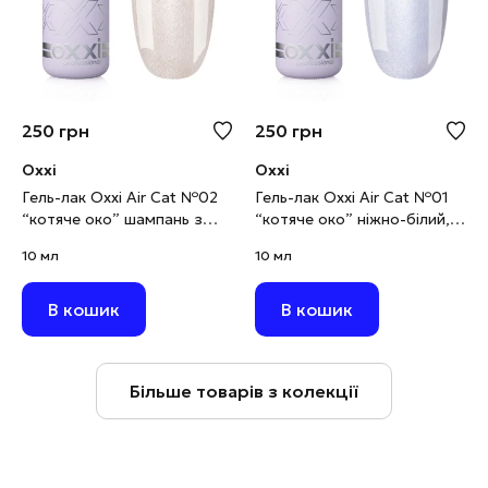
250
грн
250
грн
Oxxi
Oxxi
Гель-лак Oxxi Air Cat №02
Гель-лак Oxxi Air Cat №01
“котяче око” шампань з
“котяче око” ніжно-білий,
золотистим шимером, 10
10 мл
10 мл
10 мл
мл
В кошик
В кошик
Більше товарів з колекції