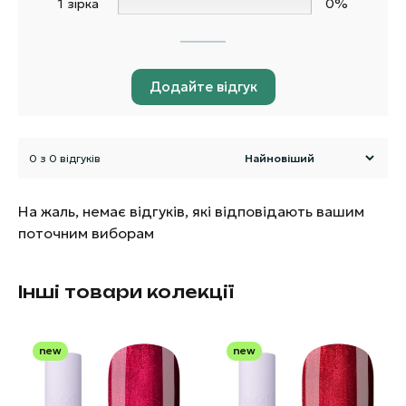
1 зірка
0%
Додайте відгук
0 з 0 відгуків
На жаль, немає відгуків, які відповідають вашим
поточним виборам
Інші товари колекції
new
new