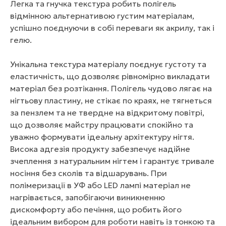
Легка та гнучка текстура робить полігель
відмінною альтернативою густим матеріалам,
успішно поєднуючи в собі переваги як акрилу, так і
гелю.
Унікальна текстура матеріалу поєднує густоту та
еластичність, що дозволяє рівномірно викладати
матеріал без розтікання. Полігель чудово лягає на
нігтьову пластину, не стікає по краях, не тягнеться
за пензлем та не твердне на відкритому повітрі,
що дозволяє майстру працювати спокійно та
уважно формувати ідеальну архітектуру нігтя.
Висока адгезія продукту забезпечує надійне
зчеплення з натуральним нігтем і гарантує тривале
носіння без сколів та відшарувань. При
полімеризації в УФ або LED лампі матеріал не
нагрівається, запобігаючи виникненню
дискомфорту або печіння, що робить його
ідеальним вибором для роботи навіть із тонкою та