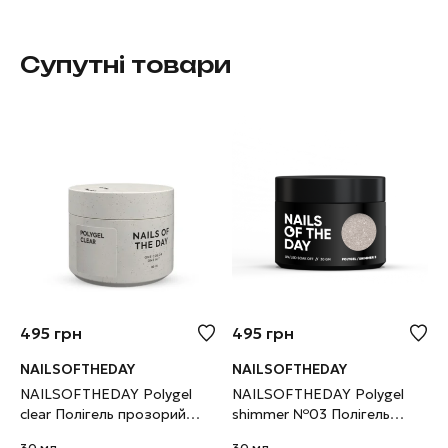
Супутні товари
495
грн
495
грн
NAILSOFTHEDAY
NAILSOFTHEDAY
NAILSOFTHEDAY Polygel
NAILSOFTHEDAY Polygel
clear Полігель прозорий
shimmer №03 Полігель
дрібнозернистий, 30 г
молочно–рожевий з
30 мл
30 мл