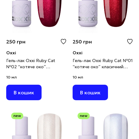
250
грн
250
грн
Oxxi
Oxxi
Гель-лак Oxxi Ruby Cat
Гель-лак Oxxi Ruby Cat №01
№02 “котяче око”
“котяче око” класичний
червоно-малиновий, 10 мл
червоний, 10 мл
10 мл
10 мл
В кошик
В кошик
new
new