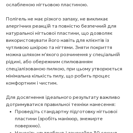
ослабленою нігтьовою пластиною.
Полігель не має різкого запаху, не викликає
алергічних реакцій та повністю безпечний для
натуральної нігтьової пластини, що дозволяє
використовувати його навіть для клієнтів із
чутливою шкірою та нігтями. Зняти покриття
можна шляхом м’якого розчинення у спеціальній
рідині, або обережним спилюванням
спеціалізованою пилкою, при цьому утворюється
мінімальна кількість пилу, що робить процес
комфортним і чистим.
Для досягнення ідеального результату важливо
дотримуватися правильної техніки нанесення:
Проведіть стандартну підготовку нігтьової
пластини (зробіть манікюр, знежирте
поверхню).
Нанесіть ультрабонд і зачекайте 30 секунд