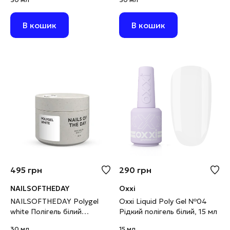
шимером дрібнозернистим,
30 г
В кошик
В кошик
495
грн
290
грн
NAILSOFTHEDAY
Oxxi
NAILSOFTHEDAY Polygel
Oxxi Liquid Poly Gel №04
white Полігель білий
Рідкий полігель білий, 15 мл
дрібнозернистий, 30 г
30 мл
15 мл