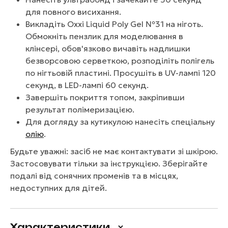
для повного висихання.
Викладіть Oxxi Liquid Poly Gel №31 на ніготь.
Обмокніть пензлик для моделювання в
клінсері, обов'язково вичавіть надлишки
безворсовою серветкою, розподіліть полігель
по нігтьовій пластині. Просушіть в UV-лампі 120
секунд, в LED-лампі 60 секунд.
Завершіть покриття топом, закріпивши
результат полімеризацією.
Для догляду за кутикулою нанесіть спеціальну
олію
.
Будьте уважні: засіб не має контактувати зі шкірою.
Застосовувати тільки за інструкцією. Зберігайте
подалі від сонячних променів та в місцях,
недоступних для дітей.
Характеристики