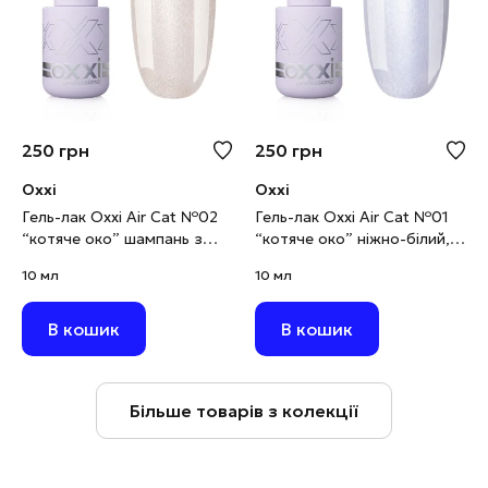
250
грн
250
грн
Oxxi
Oxxi
Гель-лак Oxxi Air Cat №02
Гель-лак Oxxi Air Cat №01
“котяче око” шампань з
“котяче око” ніжно-білий,
золотистим шимером, 10
10 мл
10 мл
10 мл
мл
В кошик
В кошик
Більше товарів з колекції