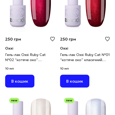
250
грн
250
грн
Oxxi
Oxxi
Гель-лак Oxxi Ruby Cat
Гель-лак Oxxi Ruby Cat №01
№02 “котяче око”
“котяче око” класичний
червоно-малиновий, 10 мл
червоний, 10 мл
10 мл
10 мл
В кошик
В кошик
new
new