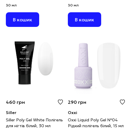
пісок” з глітером, 30 мл
ніжно-рожевий з шимером
30 мл
30 мл
(виводиться)
дрібнозернистий, 30 г
В кошик
В кошик
460
грн
290
грн
Siller
Oxxi
Siller Poly Gel White Полігель
Oxxi Liquid Poly Gel №04
для нігтів білий, 30 мл
Рідкий полігель білий, 15 мл