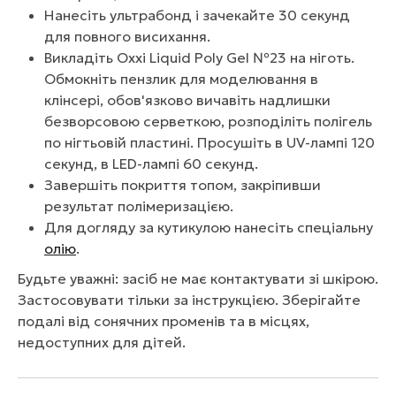
Нанесіть ультрабонд і зачекайте 30 секунд
для повного висихання.
Викладіть Oxxi Liquid Poly Gel №23 на ніготь.
Обмокніть пензлик для моделювання в
клінсері, обов'язково вичавіть надлишки
безворсовою серветкою, розподіліть полігель
по нігтьовій пластині. Просушіть в UV-лампі 120
секунд, в LED-лампі 60 секунд.
Завершіть покриття топом, закріпивши
результат полімеризацією.
Для догляду за кутикулою нанесіть спеціальну
олію
.
Будьте уважні: засіб не має контактувати зі шкірою.
Застосовувати тільки за інструкцією. Зберігайте
подалі від сонячних променів та в місцях,
недоступних для дітей.