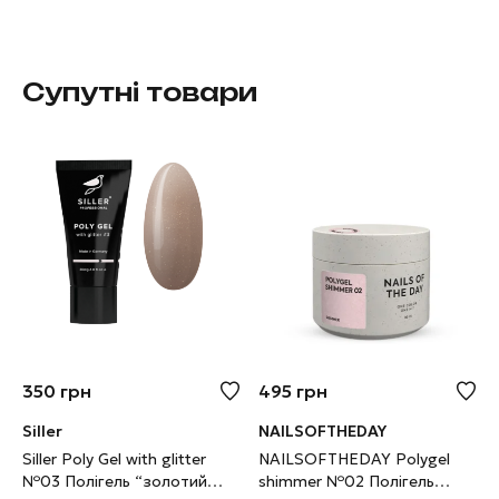
Супутні товари
350
грн
495
грн
Siller
NAILSOFTHEDAY
Siller Poly Gel with glitter
NAILSOFTHEDAY Polygel
№03 Полігель “золотий
shimmer №02 Полігель