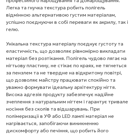
професійного нарощування та донарощування.
Легка та гнучка текстура робить полігель
відмінною альтернативою густим матеріалам,
успішно поєднуючи в собі переваги як акрилу, так і
гелю.
Унікальна текстура матеріалу поєднує густоту та
еластичність, що дозволяє рівномірно викладати
матеріал без розтікання. Полігель чудово лягає на
нігтьову пластину, не стікає по краях, не тягнеться
за пензлем та не твердне на відкритому повітрі,
що дозволяє майстру працювати спокійно та
уважно формувати ідеальну архітектуру нігтя.
Висока адгезія продукту забезпечує надійне
зчеплення з натуральним нігтем і гарантує тривале
носіння без сколів та відшарувань. При
полімеризації в УФ або LED лампі матеріал не
нагрівається, запобігаючи виникненню
дискомфорту або печіння, що робить його