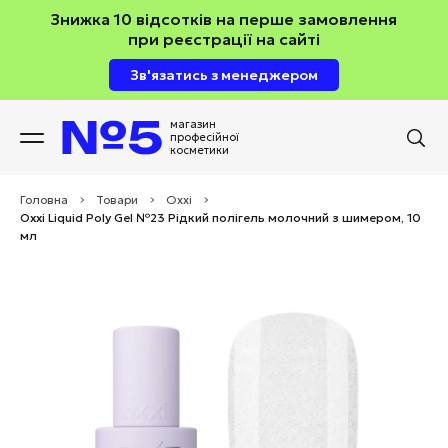
Знижка 10 відсотків на перше замовлення
при реєстрації на сайті
Зв'язатись з менеджером
магазин
професійної
косметики
Головна
>
Товари
>
Oxxi
>
Oxxi Liquid Poly Gel №23 Рідкий полігель молочний з шимером, 10
мл