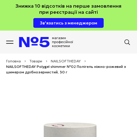
Знижка 10 відсотків на перше замовлення
при реєстрації на сайті
Зв'язатись з менеджером
магазин
професійної
косметики
Головна
>
Товари
>
NAILSOFTHEDAY
>
NAILSOFTHEDAY Polygel shimmer №02 Полігель ніжно-рожевий з
шимером дрібнозернистий, 30 г