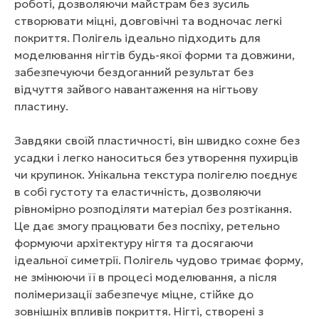
роботі, дозволяючи майстрам без зусиль
створювати міцні, довговічні та водночас легкі
покриття. Полігель ідеально підходить для
моделювання нігтів будь-якої форми та довжини,
забезпечуючи бездоганний результат без
відчуття зайвого навантаження на нігтьову
пластину.
Завдяки своїй пластичності, він швидко сохне без
усадки і легко наноситься без утворення пухирців
чи крупинок. Унікальна текстура полігелю поєднує
в собі густоту та еластичність, дозволяючи
рівномірно розподіляти матеріал без розтікання.
Це дає змогу працювати без поспіху, ретельно
формуючи архітектуру нігтя та досягаючи
ідеальної симетрії. Полігель чудово тримає форму,
не змінюючи її в процесі моделювання, а після
полімеризації забезпечує міцне, стійке до
зовнішніх впливів покриття. Нігті, створені з