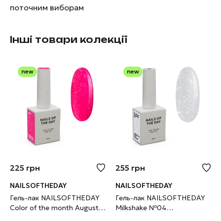
поточним виборам
Інші товари колекції
new
new
225
грн
255
грн
NAILSOFTHEDAY
NAILSOFTHEDAY
Гель-лак NAILSOFTHEDAY
Гель-лак NAILSOFTHEDAY
Color of the month August
Milkshake №04
2026 Chrin фуксія з
світловідбивний молочний,