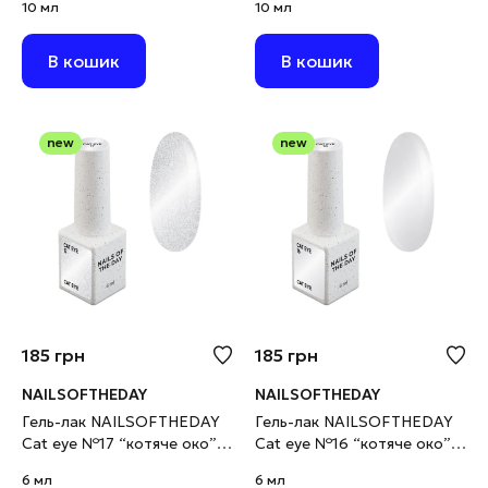
10 мл
10 мл
поталлю та шимером, 10
10 мл
мл
В кошик
В кошик
new
new
185
грн
185
грн
NAILSOFTHEDAY
NAILSOFTHEDAY
Гель-лак NAILSOFTHEDAY
Гель-лак NAILSOFTHEDAY
Cat eye №17 “котяче око”
Cat eye №16 “котяче око”
срібний на прозорій основі,
срібний на прозорій основі,
6 мл
6 мл
6 мл
6 мл