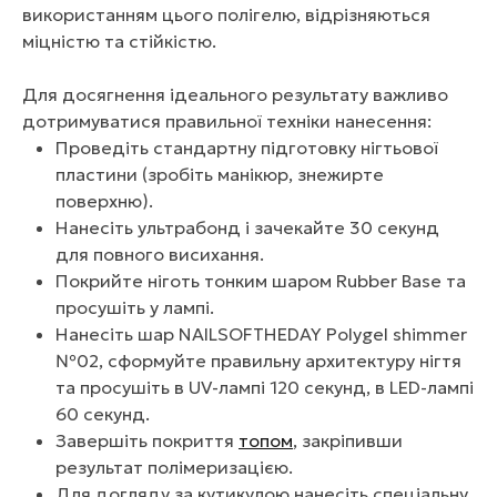
використанням цього полігелю, відрізняються
міцністю та стійкістю.
Для досягнення ідеального результату важливо
дотримуватися правильної техніки нанесення:
Проведіть стандартну підготовку нігтьової
пластини (зробіть манікюр, знежирте
поверхню).
Нанесіть ультрабонд і зачекайте 30 секунд
для повного висихання.
Покрийте ніготь тонким шаром Rubber Base та
просушіть у лампі.
Нанесіть шар NAILSOFTHEDAY Polygel shimmer
№02, сформуйте правильну архитектуру нігтя
та просушіть в UV-лампі 120 секунд, в LED-лампі
60 секунд.
Завершіть покриття
топом
, закріпивши
результат полімеризацією.
Для догляду за кутикулою нанесіть спеціальну