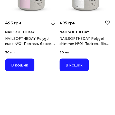
495
грн
495
грн
NAILSOFTHEDAY
NAILSOFTHEDAY
NAILSOFTHEDAY Polygel
NAILSOFTHEDAY Polygel
nude №01 Полігель бежево-
shimmer №01 Полігель білий
рожевий дрібнозернистий,
з шимером
30 мл
30 мл
30 г
дрібнозернистий, 30 г
В кошик
В кошик