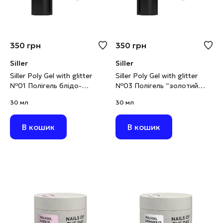
350
грн
350
грн
Siller
Siller
Siller Poly Gel with glitter
Siller Poly Gel with glitter
№01 Полігель блідо-
№03 Полігель “золотий
персиковий з глітером, 30
пісок” з глітером, 30 мл
30 мл
30 мл
мл (виводиться)
(виводиться)
В кошик
В кошик