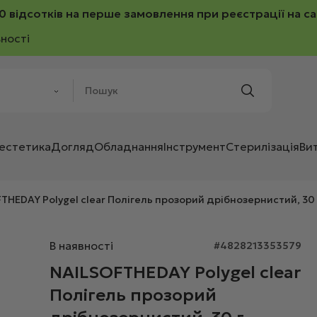
0 відсотків на перше замовлення при реєстрації на са
ності
 естетика
Догляд
Обладнання
Інструмент
Стерилізація
Ви
THEDAY Polygel clear Полігель прозорий дрібнозернистий, 30 
В наявності
#4828213353579
NAILSOFTHEDAY Polygel clear
Полігель прозорий