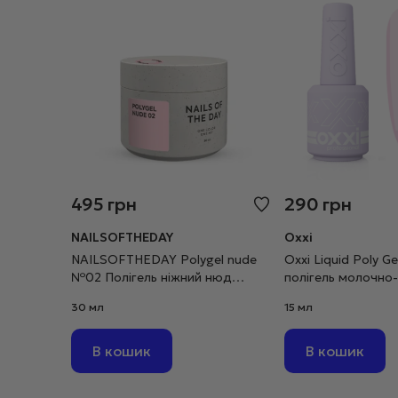
495
грн
290
грн
NAILSOFTHEDAY
Oxxi
NAILSOFTHEDAY Polygel nude
Oxxi Liquid Poly G
№02 Полігель ніжний нюд
полігель молочно-
дрібнозернистий, 30 г
мл
30 мл
15 мл
В кошик
В кошик