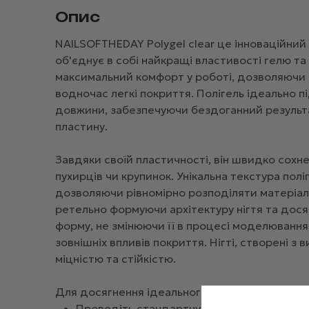
Опис
NAILSOFTHEDAY Polygel clear це інноваційний 
об'єднує в собі найкращі властивості гелю т
максимальний комфорт у роботі, дозволяючи м
водночас легкі покриття. Полігель ідеально 
довжини, забезпечуючи бездоганний результа
пластину.
Завдяки своїй пластичності, він швидко сохне
пухирців чи крупинок. Унікальна текстура полі
дозволяючи рівномірно розподіляти матеріал 
ретельно формуючи архітектуру нігтя та дося
форму, не змінюючи її в процесі моделювання, 
зовнішніх впливів покриття. Нігті, створені з
міцністю та стійкістю.
Для досягнення ідеального результату важли
Проведіть стандартну підготовку нігтьово