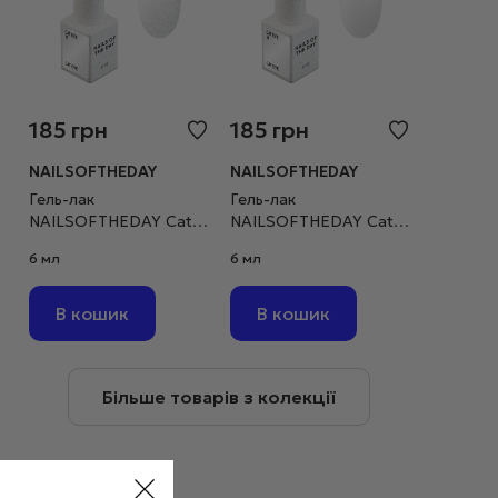
185
грн
185
грн
NAILSOFTHEDAY
NAILSOFTHEDAY
Гель-лак
Гель-лак
NAILSOFTHEDAY Cat
NAILSOFTHEDAY Cat
eye №17 “котяче око”
eye №16 “котяче око”
6 мл
6 мл
срібний на прозорій
срібний на прозорій
основі, 6 мл
основі, 6 мл
В кошик
В кошик
Більше товарів з колекції