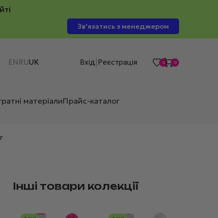
йті
Зв'язатись з менеджером
EN
RU
UK
Вхід
Реєстрація
|
0
0
тратні матеріали
Прайс-каталог
г
Інші товари колекції