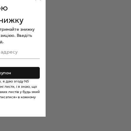
ою
знижку
отримайте знижку
зицією. Введіть
д.
 адресу
купон
, я даю згоду N5
і листи, і я знаю, що
ких листів у будь-який
писатися» в кожному