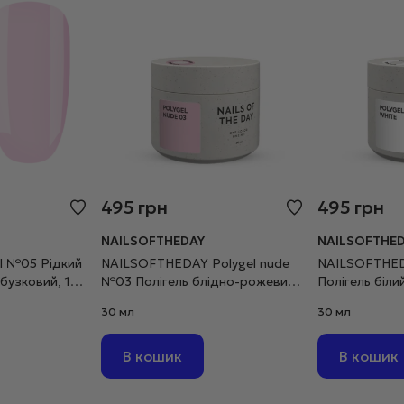
495
грн
495
грн
NAILSOFTHEDAY
NAILSOFTHE
el №05 Рідкий
NAILSOFTHEDAY Polygel nude
NAILSOFTHEDA
бузковий, 15
№03 Полігель блідно-рожевий
Полігель біли
дрібнозернистий, 30 г
дрібнозернис
30 мл
30 мл
В кошик
В кошик