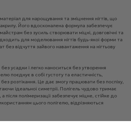
матеріал для нарощування та зміцнення нігтів, що
а акрилу. Його вдосконалена формула забезпечує
айстрам без зусиль створювати міцні, довговічні та
підходить для моделювання нігтів будь-якої форми та
т без відчуття зайвого навантаження на нігтьову
 без усадки і легко наноситься без утворення
гелю поєднує в собі густоту та еластичність,
без розтікання. Це дає змогу працювати без поспіху,
гаючи ідеальної симетрії. Полігель чудово тримає
а після полімеризації забезпечує міцне, стійке до
 використанням цього полігелю, відрізняються
во дотримуватися правильної техніки нанесення:
ї пластини (зробіть манікюр, знежирте поверхню).