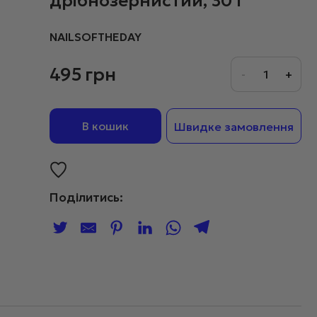
дрібнозернистий, 30 г
NAILSOFTHEDAY
495
грн
В кошик
Швидке замовлення
Поділитись: