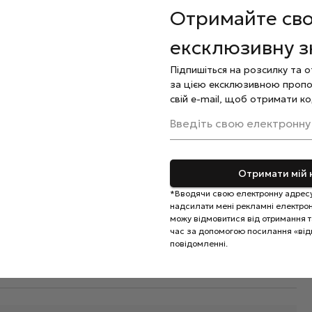
Отримайте св
д для повного висихання.
 та просушіть у лампі.
ексклюзивну 
, сформуйте правильну архитектуру нігтя та
мпі 60 секунд.
Підпишіться на розсилку та 
езультат полімеризацією.
за цією ексклюзивною пропо
свій e-mail, щоб отримати ко
льну олію.
Введіть свою електронну
кірою. Застосовувати тільки за інструкцією.
 місцях, недоступних для дітей.
Отримати мій 
*Вводячи свою електронну адресу
надсилати мені рекламні електронн
можу відмовитися від отримання та
час за допомогою посилання «від
повідомленні.