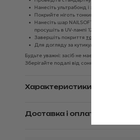
Нанесіть ультрабонд і зачекайте 30 секун
Покрийте ніготь тонким шаром Rubber Base
Нанесіть шар NAILSOFTHEDAY Polygel clear
просушіть в UV-лампі 120 секунд, в LED-ла
Завершіть покриття
топом
, закріпивши р
Для догляду за кутикулою нанесіть спеціа
Будьте уважні: засіб не має контактувати зі ш
Зберігайте подалі від сонячних променів та в
Характеристики
Доставка і оплата