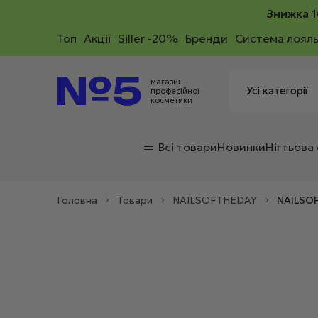
Знижка 1
Toп
Акції
Siller -20%
Бренди
Система лояль
магазин
професійної
косметики
Всі товари
Новинки
Нігтьова
Головна
>
Товари
>
NAILSOFTHEDAY
>
NAILSOF