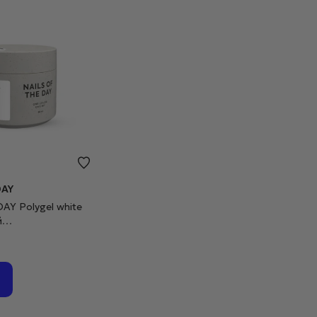
DAY
Y Polygel white
й
тий, 30 г