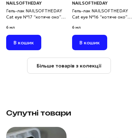
NAILSOFTHEDAY
NAILSOFTHEDAY
Гель-лак NAILSOFTHEDAY
Гель-лак NAILSOFTHEDAY
Cat eye №17 “котяче око”
Cat eye №16 “котяче око”
срібний на прозорій основі,
срібний на прозорій основі,
6 мл
6 мл
6 мл
6 мл
В кошик
В кошик
Більше товарів з колекції
Супутні товари