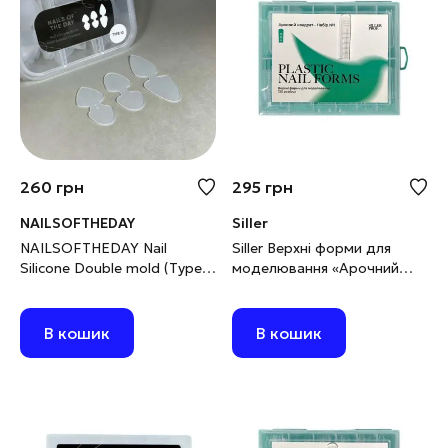
260
грн
295
грн
NAILSOFTHEDAY
Siller
NAILSOFTHEDAY Nail
Siller Верхні форми для
Silicone Double mold (Type
моделювання «Арочний
10) Силіконові молди/
квадрат» №1, 120 шт.
трафарети для верхніх
форм, 36 шт
В кошик
В кошик