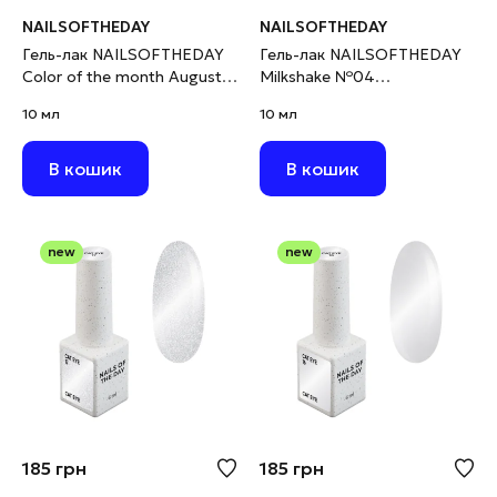
NAILSOFTHEDAY
NAILSOFTHEDAY
Гель-лак NAILSOFTHEDAY
Гель-лак NAILSOFTHEDAY
Color of the month August
Milkshake №04
2026 Chrin фуксія з
світловідбивний молочний,
10 мл
10 мл
поталлю та шимером, 10
10 мл
мл
В кошик
В кошик
new
new
185
грн
185
грн