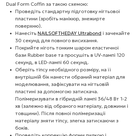
Dual Form Coffin за такою схемою:
Проведіть стандартну підготовку нігтьової
пластини (зробіть манікюр, знежирте
поверхню).
Нанесіть
NAILSOFTHEDAY Ultrabond
і зачекайте
30 секунд для повного висихання.
Покрийте ніготь тонким шаром еластичної
бази Rubber base та просушіть в UV-лампі 120
секунд, в LED-лампі 60 секунд.
Оберіть тіпсу необхідного розміру, на її
внутрішній бік нанести обраний матеріал для
моделювання, зафіксувати на нігтьовій
пластині за допомогою затискача.
Полімеризувати в гібридній лампі 36/48 Вт 1-2
хв (залежно від обраного матеріалу, довжини і
товщини). Після повної полімеризації
матеріалу зняти тіпсу, злегка затискаючи з
боків.
Проведіть коррекцію форми пилкою і