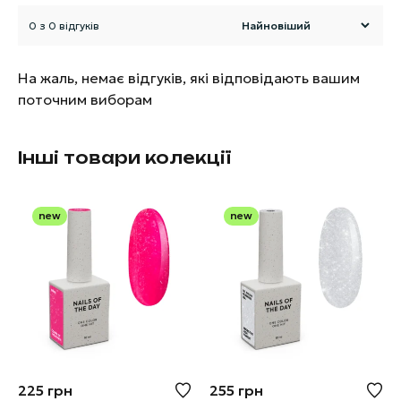
0 з 0 відгуків
На жаль, немає відгуків, які відповідають вашим
поточним виборам
Інші товари колекції
new
new
225
грн
255
грн