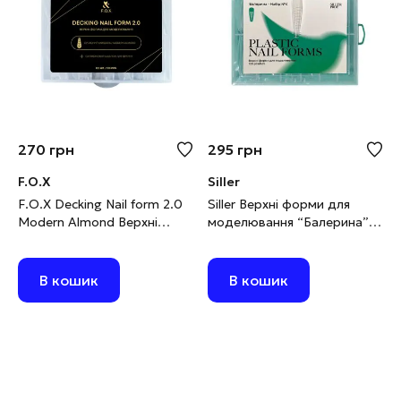
270
грн
295
грн
F.O.X
Siller
F.O.X Decking Nail form 2.0
Siller Верхні форми для
Modern Almond Верхні
моделювання “Балерина”
форми для моделювання
№4, 120 шт
Сучасний Мигдаль, 120 шт
В кошик
В кошик