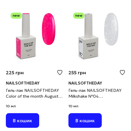
new
new
225
грн
255
грн
NAILSOFTHEDAY
NAILSOFTHEDAY
Гель-лак NAILSOFTHEDAY
Гель-лак NAILSOFTHEDAY
Color of the month August
Milkshake №04
2026 Chrin фуксія з
світловідбивний молочний,
10 мл
10 мл
поталлю та шимером, 10
10 мл
мл
В кошик
В кошик