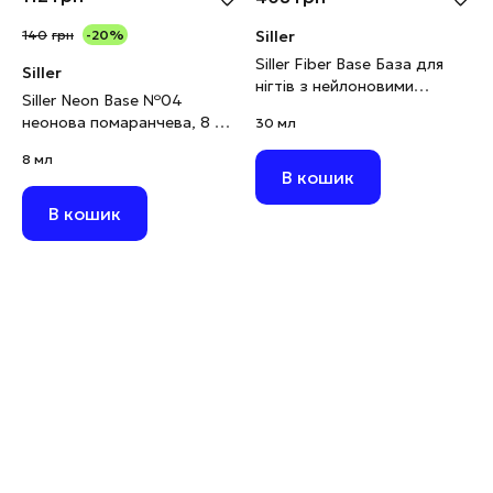
140
грн
-20%
Siller
Siller Fiber Base База для
Siller
нігтів з нейлоновими
Siller Neon Base №04
волокнами, 30 мл
неонова помаранчева, 8 мл
30 мл
(виводиться)
8 мл
В кошик
В кошик