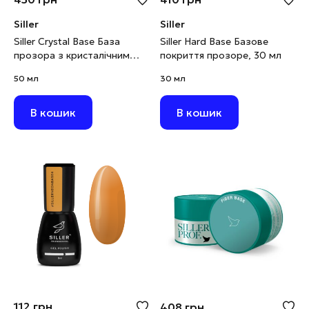
Siller
Siller
Siller Crystal Base База
Siller Hard Base Базове
прозора з кристалічним
покриття прозоре, 30 мл
шимером, 50 мл
50 мл
30 мл
В кошик
В кошик
112
грн
408
грн