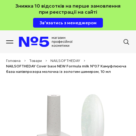
Знижка 10 відсотків на перше замовлення
при реєстрації на сайті
Зв'язатись з менеджером
магазин
професійної
косметики
Головна
>
Товари
>
NAILSOFTHEDAY
>
NAILSOFTHEDAY Cover base NEW Formula milk №07 Камуфлююча
база напівпрозора молочна із золотим шимером, 10 мл