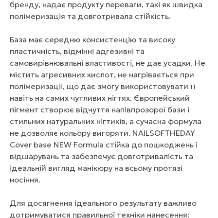
бренду, надає продукту переваги, такі як швидка
полімеризація та довготривала стійкість.
База має середню консистенцію та високу
пластичність, відмінні адгезивні та
самовирівнювальні властивості, не дає усадки. Не
містить агресивних кислот, не нагрівається при
полімеризації, що дає змогу використовувати її
навіть на самих чутливих нігтях. Європейський
пігмент створює відчуття напівпрозорої бази і
стильних натуральних нігтиків, а сучасна формула
не дозволяє кольору вигоряти. NAILSOFTHEDAY
Cover base NEW Formula стійка до пошкоджень і
відшарувань та забезпечує довготривалість та
ідеальній вигляд манікюру на всьому протязі
носіння.
Для досягнення ідеального результату важливо
дотримуватися правильної техніки нанесення: