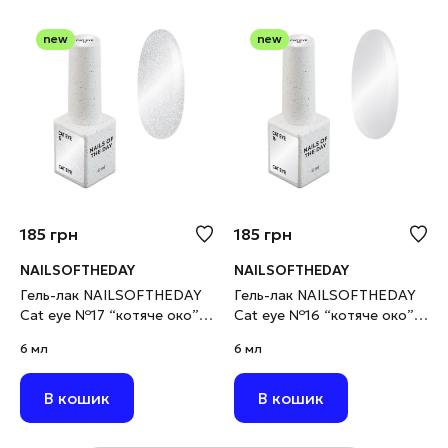
new
new
185
грн
185
грн
NAILSOFTHEDAY
NAILSOFTHEDAY
Гель-лак NAILSOFTHEDAY
Гель-лак NAILSOFTHEDAY
Cat eye №17 “котяче око”
Cat eye №16 “котяче око”
срібний на прозорій основі,
срібний на прозорій основі,
6 мл
6 мл
6 мл
6 мл
В кошик
В кошик