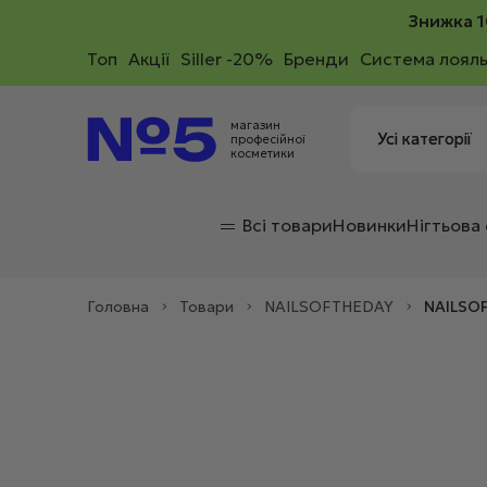
Знижка 1
Toп
Акції
Siller -20%
Бренди
Система лояль
магазин
професійної
косметики
Всі товари
Новинки
Нігтьова
Головна
>
Товари
>
NAILSOFTHEDAY
>
NAILSOF