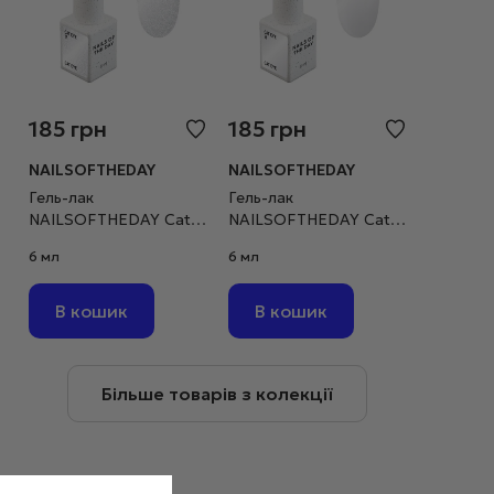
185
грн
185
грн
NAILSOFTHEDAY
NAILSOFTHEDAY
Гель-лак
Гель-лак
NAILSOFTHEDAY Cat
NAILSOFTHEDAY Cat
eye №17 “котяче око”
eye №16 “котяче око”
6 мл
6 мл
срібний на прозорій
срібний на прозорій
основі, 6 мл
основі, 6 мл
В кошик
В кошик
Більше товарів з колекції