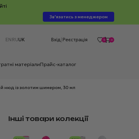
йті
Зв'язатись з менеджером
EN
RU
UK
Вхід
Реєстрація
|
0
0
тратні матеріали
Прайс-каталог
й нюд із золотим шимером, 30 мл
Інші товари колекції