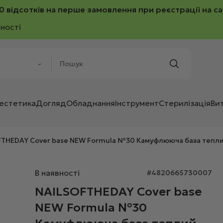
0 відсотків на перше замовлення при реєстрації на са
ності
 естетика
Догляд
Обладнання
Інструмент
Стерилізація
Ви
THEDAY Cover base NEW Formula №30 Камуфлююча база тепли
В наявності
#4820665730007
NAILSOFTHEDAY Cover base
NEW Formula №30