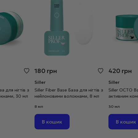
180
грн
420
грн
Siller
Siller
за для нігтів з
Siller Fiber Base База для нігтів з
Siller OCTO B
кнами, 30 мл
нейлоновими волокнами, 8 мл
активним ко
OCTOPIROX, 
8 мл
30 мл
В кошик
В кошик