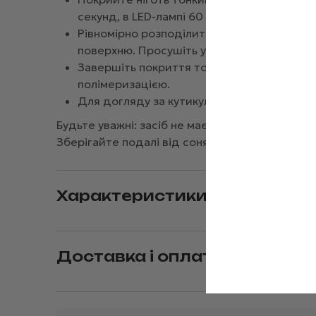
секунд, в LED-лампі 60 секунд.
Рівномірно розподілить NAILSOFTHEDAY C
поверхню. Просушіть у лампі.
Завершіть покриття топом
NAILSOFTHEDAY
полімеризацією.
Для догляду за кутикулою нанесіть спеціа
Будьте уважні: засіб не має контактувати зі ш
Зберігайте подалі від сонячних променів та в
Характеристики
Доставка і оплата