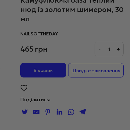
Камуфлююча база теплий
нюд із золотим шимером, 30
мл
NAILSOFTHEDAY
465
грн
В кошик
Швидке замовлення
Поділитись: