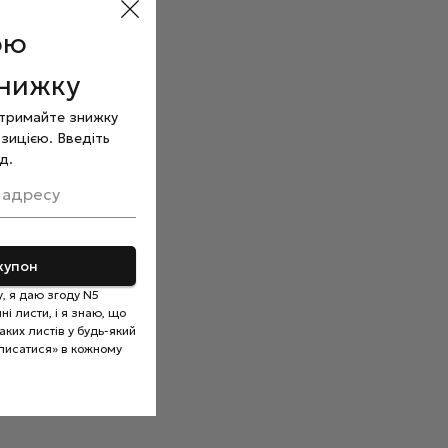
ою
знижку
отримайте знижку
зицією. Введіть
д.
 адресу
купон
, я даю згоду N5
і листи, і я знаю, що
ких листів у будь-який
писатися» в кожному