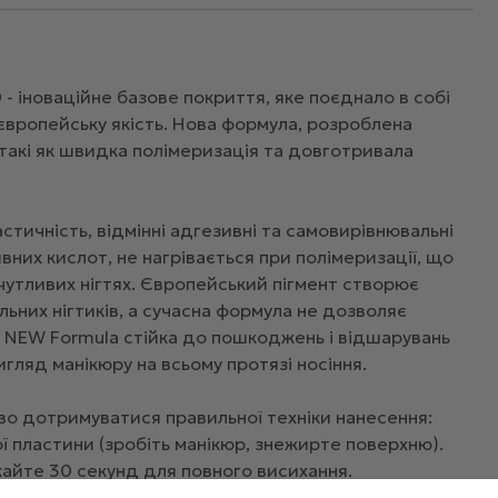
 іноваційне базове покриття, яке поєднало в собі
 європейську якість. Нова формула, розроблена
такі як швидка полімеризація та довготривала
тичність, відмінні адгезивні та самовирівнювальні
вних кислот, не нагрівається при полімеризації, що
 чутливих нігтях. Європейський пігмент створює
льних нігтиків, а сучасна формула не дозволяє
 NEW Formula стійка до пошкоджень і відшарувань
игляд манікюру на всьому протязі носіння.
во дотримуватися правильної техніки нанесення:
ї пластини (зробіть манікюр, знежирте поверхню).
кайте 30 секунд для повного висихання.
бази Rubber base та просушіть в UV-лампі 120