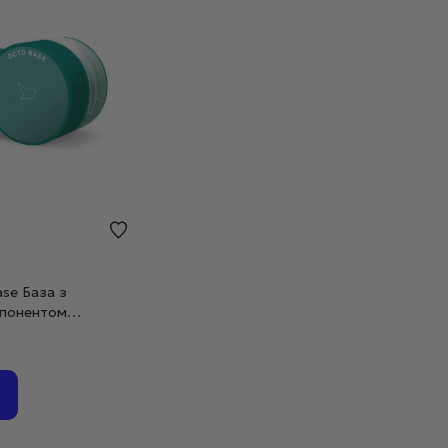
ase База з
мпонентом
30 мл