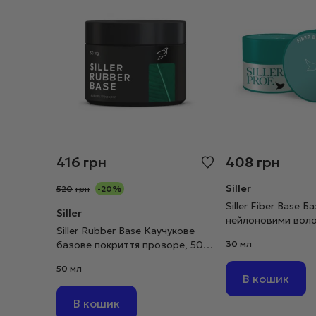
416
грн
408
грн
Siller
520
грн
-20%
Siller Fiber Base Ба
Siller
нейлоновими воло
Siller Rubber Base Каучукове
базове покриття прозоре, 50
30 мл
мл
50 мл
В кошик
В кошик