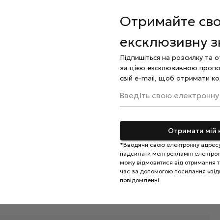
Отримайте св
over base NEW Formula №30 та ретельно вирівняйте
ексклюзивну 
 Glossy top no wipe
, закріпивши результат
Підпишіться на розсилку та 
за цією ексклюзивною пропо
льну олію.
свій e-mail, щоб отримати ко
кірою. Застосовувати тільки за інструкцією.
Введіть свою електронну
 місцях, недоступних для дітей.
Отримати мій 
*Вводячи свою електронну адресу
надсилати мені рекламні електронн
можу відмовитися від отримання та
час за допомогою посилання «від
повідомленні.