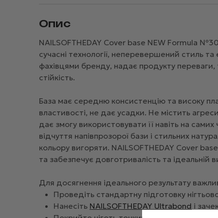
Опис
NAILSOFTHEDAY Cover base NEW Formula №30 -
сучасні технології, неперевершений стиль та
фахівцями бренду, надає продукту переваги, 
стійкість.
База має середню консистенцію та високу плас
властивості, не дає усадки. Не містить агреси
дає змогу використовувати її навіть на самих
відчуття напівпрозорої бази і стильних натура
кольору вигоряти. NAILSOFTHEDAY Cover base
та забезпечує довготривалість та ідеальній в
Для досягнення ідеального результату важли
Проведіть стандартну підготовку нігтьово
Нанесіть
NAILSOFTHEDAY Ultrabond
і заче
Покрийте ніготь тонким шаром еластичної 