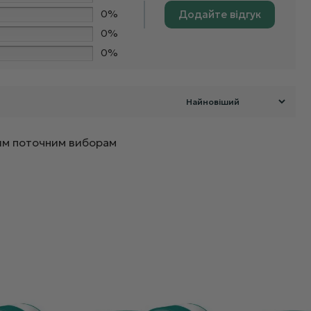
0%
Додайте відгук
0%
0%
ашим поточним виборам