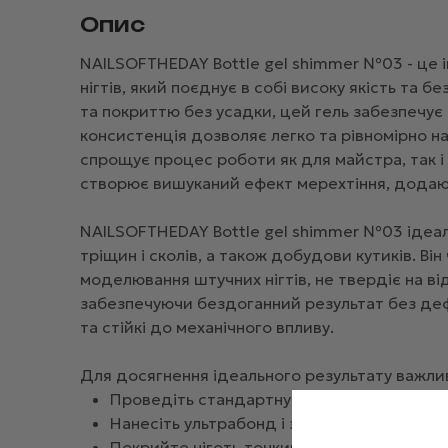
Опис
NAILSOFTHEDAY Bottle gel shimmer №03 - це 
нігтів, який поєднує в собі високу якість та 
та покриттю без усадки, цей гель забезпечує
консистенція дозволяє легко та рівномірно на
спрощує процес роботи як для майстра, так 
створює вишуканий ефект мерехтіння, додаюч
NAILSOFTHEDAY Bottle gel shimmer №03 ідеаль
тріщин і сколів, а також добудови кутиків. В
моделювання штучних нігтів, не твердіє на ві
забезпечуючи бездоганний результат без дефе
та стійкі до механічного впливу.
Для досягнення ідеального результату важли
Проведіть стандартну підготовку нігтьово
Нанесіть ультрабонд і зачекайте 30 секун
Покрийте ніготь тонким шаром Rubber bas