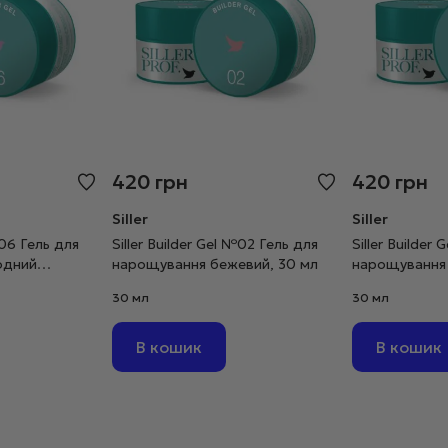
420
грн
420
грн
Siller
Siller
№06 Гель для
Siller Builder Gel №02 Гель для
Siller Builder
одний
нарощування бежевий, 30 мл
нарощування 
коричневий, 
30 мл
30 мл
В кошик
В кошик