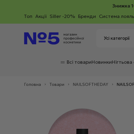
Знижка 1
Toп
Акції
Siller -20%
Бренди
Система лояль
магазин
професійної
косметики
Всі товари
Новинки
Нігтьова
Головна
>
Товари
>
NAILSOFTHEDAY
>
NAILSOF