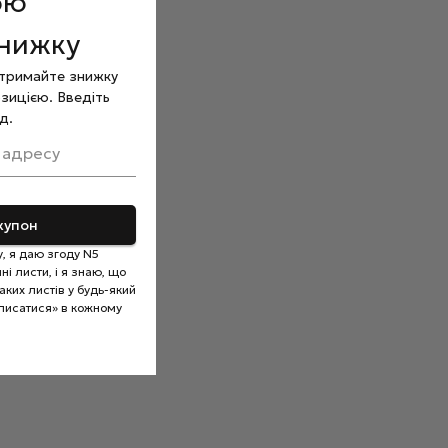
ою
знижку
отримайте знижку
зицією. Введіть
д.
 адресу
купон
, я даю згоду N5
і листи, і я знаю, що
ких листів у будь-який
писатися» в кожному