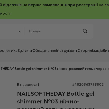
0 відсотків на перше замовлення при реєстрації на са
ності
 естетика
Догляд
Обладнання
Інструмент
Стерилізація
Ви
THEDAY Bottle gel shimmer №03 ніжно-рожевий гель з черво
В наявності
#4820563798802
NAILSOFTHEDAY Bottle gel
shimmer №03 ніжно-