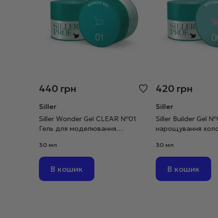
440
грн
420
грн
Siller
Siller
Siller Wonder Gel CLEAR №01
Siller Builder Gel 
Гель для моделювання
нарощування хол
прозорий, 30 мл
рожевий, 30 мл
30 мл
30 мл
В кошик
В кошик