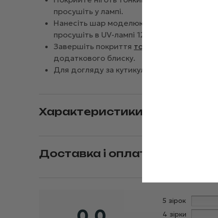
просушіть у лампі.
Нанесіть шар моделюючого гелю, рівномір
просушіть в UV-лампі 120 секунд, в LED-ла
Завершіть покриття
топом
для запобіганн
додаткового блиску.
Для догляду за кутикулою нанесіть спеціа
Характеристики
Доставка і оплата
5 зірок
0,0
4 зірки