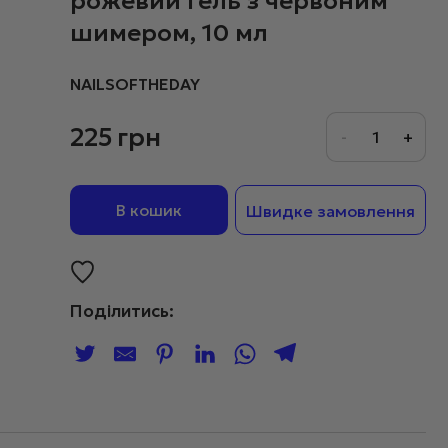
рожевий гель з червоним
шимером, 10 мл
NAILSOFTHEDAY
225
грн
В кошик
Швидке замовлення
Поділитись: