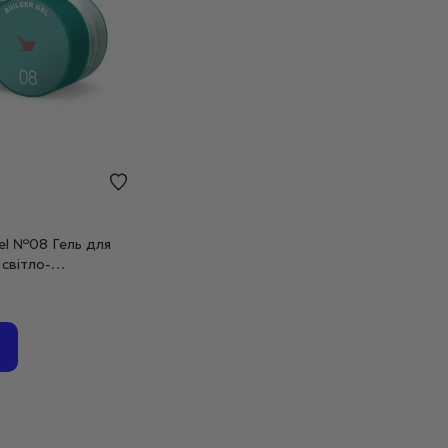
 Gel №08 Гель для
світло-
30 мл