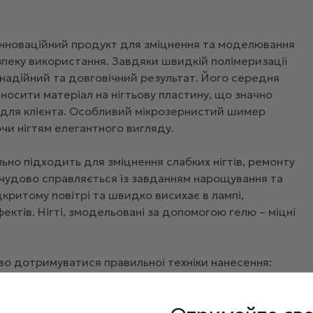
інноваційний продукт для зміцнення та моделювання
безпеку використання. Завдяки швидкій полімеризації
 надійний та довговічний результат. Його середня
носити матеріал на нігтьову пластину, що значно
і для клієнта. Особливий мікрозернистий шимер
и нігтям елегантного вигляду.
но підходить для зміцнення слабких нігтів, ремонту
ін чудово справляється із завданням нарощування та
дкритому повітрі та швидко висихає в лампі,
ктів. Нігті, змодельовані за допомогою гелю – міцні
во дотримуватися правильної техніки нанесення:
ї пластини (зробіть манікюр, знежирте поверхню).
д для повного висихання.
e, Scotch Base або
Builder base strong gel
та