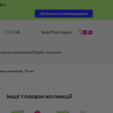
йті
Зв'язатись з менеджером
EN
RU
UK
Вхід
Реєстрація
|
0
0
тратні матеріали
Прайс-каталог
ним шимером, 10 мл
Інші товари колекції