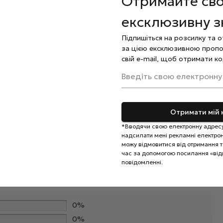
Отримайте св
ексклюзивну 
но розподіліть та ретельно вирівняйте його,
мпі 60 секунд.
Підпишіться на розсилку та 
я потертостей та надання поверхні покриття
за цією ексклюзивною пропо
свій e-mail, щоб отримати ко
льну олію.
Введіть свою електронну
Отримати мій 
*Вводячи свою електронну адресу
надсилати мені рекламні електронн
можу відмовитися від отримання та
час за допомогою посилання «від
повідомленні.
0%
0%