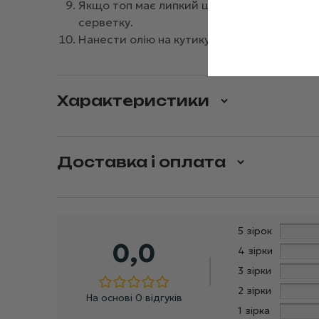
Якщо топ має липкий шар, видалити його
серветку.
Нанести олію на кутикулу для живлення і з
Характеристики
Доставка і оплата
5 зірок
0,0
4 зірки
3 зірки
2 зірки
На основі 0 відгуків
1 зірка