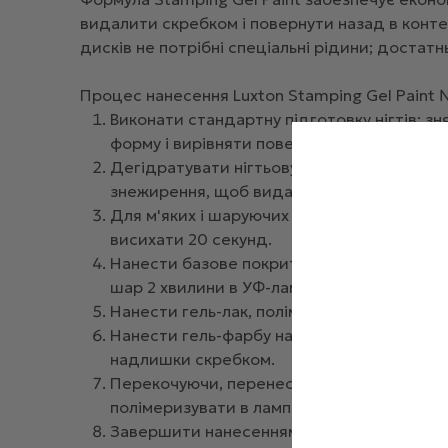
видалити скребком і повернути назад в конт
дисків не потрібні спеціальні рідини; достат
Процес нанесення Luxton Stamping Gel Paint 
Виконати стандартну підготовку нігтів: з
форму і вирівняти поверхню нігтя.
Дегідратувати нігтьову пластину, викори
знежирення, щоб видалити з поверхні нігті
Для м'яких і шаруючих нігтів нанести спе
висихати 20 секунд.
Нанести базове покриття під гель-лак, за
шар 2 хвилини в УФ-лампі або 30 секунд в 
Нанести гель-лак, полімеризувати як опи
Нанести гель-фарбу на шаблон малюнка, з
надлишки скребком.
Перекочуючи, перенести малюнок на штамп,
полімеризувати в лампі вказаний час.
Завершити нанесенням топового покриття