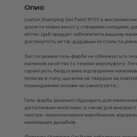
Опис
Luxton Stamping Gel Paint №07 є високоякіс
досягти нових висот у створенні складних, д
нігтях. Цей продукт забезпечить вашому мані
доглянутість нігтів, додавши їм стиль та уніка
Застосування гель-фарби не обмежується лиш
малюнків на нігтях та техніки аеропуфінгу. Ле
гарантують бездоганне відтворення малюнків н
полягає в тому, що вона не твердне на повіт
пошкодження основи чи самого нігтя.
Гель-фарба ідеально підходить для нанесення
деталізовані мініатюри, а також для використа
палітри, запропонованої виробником, відкрива
манікюрних дизайнів.
Формула Stamping Gel Paint забезпечує еконо