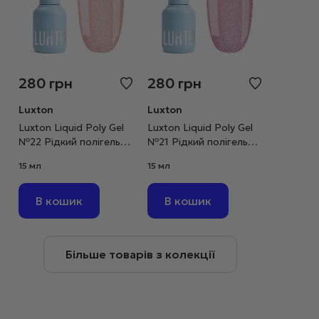
280
грн
280
грн
Luxton
Luxton
Luxton Liquid Poly Gel
Luxton Liquid Poly Gel
№22 Рідкий полігель
№21 Рідкий полігель
карамельний
чайна троянда
15 мл
15 мл
світловідбивний, 15 мл
світловідбивний, 15 мл
В кошик
В кошик
Більше товарів з колекції