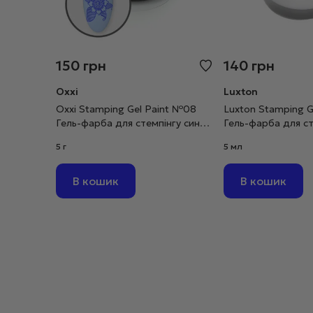
150
грн
140
грн
Oxxi
Luxton
Oxxi Stamping Gel Paint №08
Luxton Stamping G
Гель-фарба для стемпінгу синя,
Гель-фарба для ст
5 г
5 мл
5 г
5 мл
В кошик
В кошик