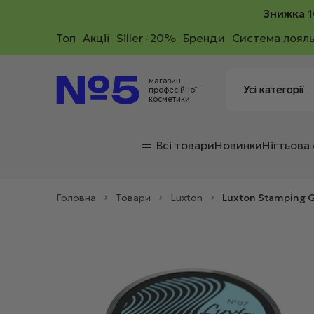
Знижка 1
Toп
Акції
Siller -20%
Бренди
Система лояль
магазин
професійної
косметики
Всі товари
Новинки
Нігтьова
Головна
>
Товари
>
Luxton
>
Luxton Stamping G