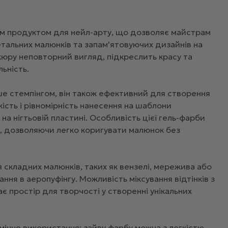
ним продуктом для нейл-арту, що дозволяє майстрам
етальних малюнків та запам'ятовуючих дизайнів на
кюру неповторний вигляд, підкреслить красу та
льність.
е стемпінгом, він також ефективний для створення
гкість і рівномірність нанесення на шаблони
а нігтьовій пластині. Особливість цієї гель-фарби
рі, дозволяючи легко коригувати малюнок без
 складних малюнків, таких як вензелі, мережива або
ння в аеропуфінгу. Можливість міксування відтінків з
є простір для творчості у створенні унікальних
мічне використання: зайву фарбу можна з легкістю