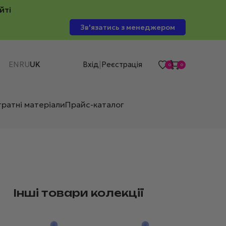
йті
Зв'язатись з менеджером
EN
RU
UK
Вхід
Реєстрація
|
0
0
тратні матеріали
Прайс-каталог
Інші товари колекції