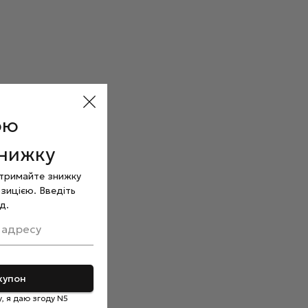
ою
знижку
отримайте знижку
зицією. Введіть
д.
 адресу
купон
, я даю згоду N5