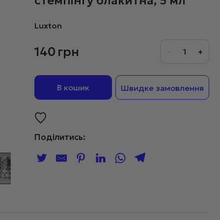
стемпінгу блакитна, 5 мл
Luxton
140
грн
В кошик
Швидке замовлення
Поділитись: