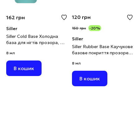
120
грн
162
грн
Siller
150
грн
-20%
Siller Cold Base Холодна
Siller
база для нігтів прозора, 8
Siller Rubber Base Каучукове
мл
базове покриття прозоре,
8 мл
8 мл
8 мл
В кошик
В кошик