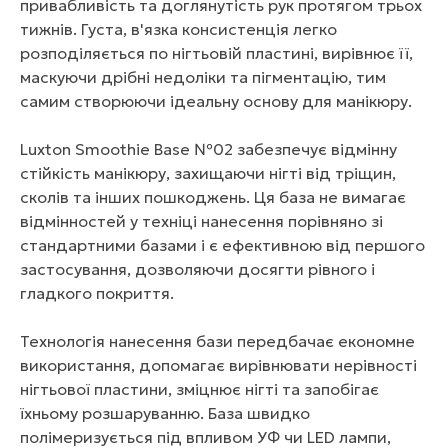
привабливість та доглянутість рук протягом трьох
тижнів. Густа, в'язка консистенція легко
розподіляється по нігтьовій пластині, вирівнює її,
маскуючи дрібні недоліки та пігментацію, тим
самим створюючи ідеальну основу для манікюру.
Luxton Smoothie Base №02 забезпечує відмінну
стійкість манікюру, захищаючи нігті від тріщин,
сколів та інших пошкоджень. Ця база не вимагає
відмінностей у техніці нанесення порівняно зі
стандартними базами і є ефективною від першого
застосування, дозволяючи досягти рівного і
гладкого покриття.
Технологія нанесення бази передбачає економне
використання, допомагає вирівнювати нерівності
нігтьової пластини, зміцнює нігті та запобігає
їхньому розшаруванню. База швидко
полімеризується під впливом УФ чи LED лампи,