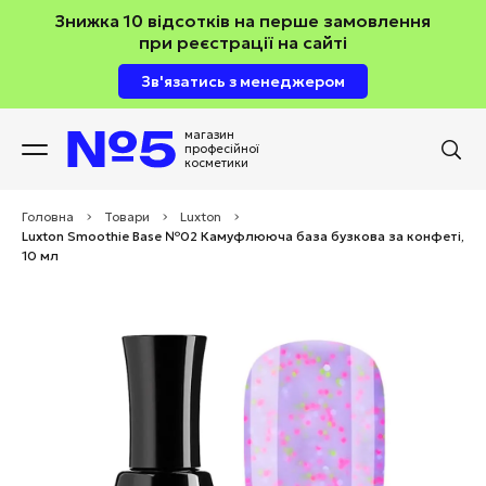
Знижка 10 відсотків на перше замовлення
при реєстрації на сайті
Зв'язатись з менеджером
магазин
професійної
косметики
Головна
>
Товари
>
Luxton
>
Luxton Smoothie Base №02 Камуфлююча база бузкова за конфеті,
10 мл