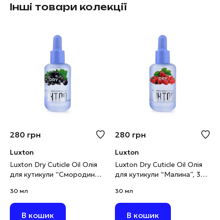
Інші товари колекції
280
грн
280
грн
Luxton
Luxton
Luxton Dry Cuticle Oil Олія
Luxton Dry Cuticle Oil Олія
для кутикули “Смородина”,
для кутикули “Малина”, 30
30 мл
мл
30 мл
30 мл
В кошик
В кошик