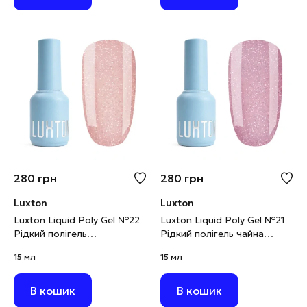
280
грн
280
грн
Luxton
Luxton
Luxton Liquid Poly Gel №22
Luxton Liquid Poly Gel №21
Рідкий полігель
Рідкий полігель чайна
карамельний
троянда світловідбивний,
15 мл
15 мл
світловідбивний, 15 мл
15 мл
В кошик
В кошик