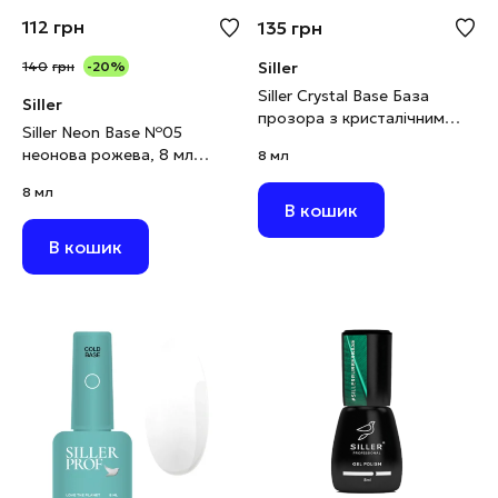
112
грн
135
грн
140
грн
-20%
Siller
Siller Crystal Base База
Siller
прозора з кристалічним
Siller Neon Base №05
шимером, 8 мл
неонова рожева, 8 мл
8 мл
(виводиться)
8 мл
В кошик
В кошик