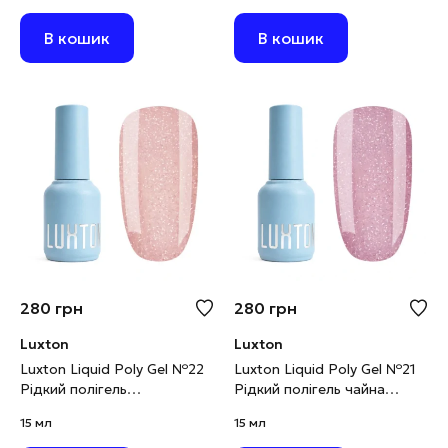
В кошик
В кошик
280
грн
280
грн
Luxton
Luxton
Luxton Liquid Poly Gel №22
Luxton Liquid Poly Gel №21
Рідкий полігель
Рідкий полігель чайна
карамельний
троянда світловідбивний,
15 мл
15 мл
світловідбивний, 15 мл
15 мл