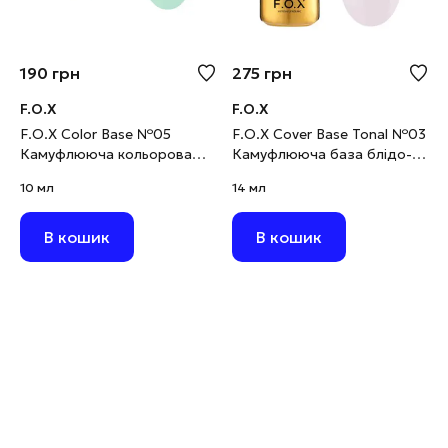
190
грн
275
грн
F.O.X
F.O.X
F.O.X Color Base №05
F.O.X Cover Base Tonal №03
Камуфлююча кольорова
Камуфлююча база блідо-
база бірюзова, 10 мл
рожева, 14 мл
10 мл
14 мл
В кошик
В кошик