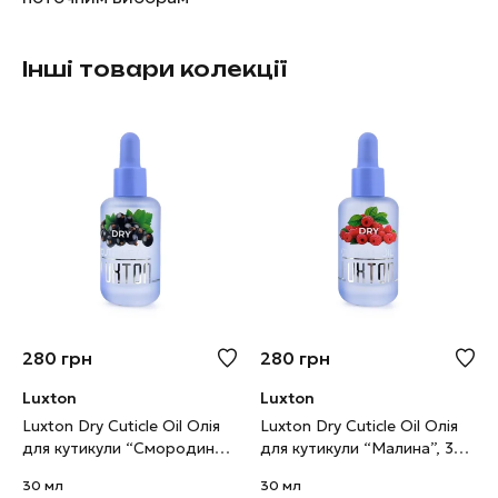
Інші товари колекції
280
грн
280
грн
Luxton
Luxton
Luxton Dry Cuticle Oil Олія
Luxton Dry Cuticle Oil Олія
для кутикули “Смородина”,
для кутикули “Малина”, 30
30 мл
мл
30 мл
30 мл