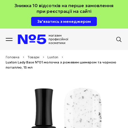
Знижка 10 відсотків на перше замовлення
при реєстрації на сайті
Зв'язатись з менеджером
магазин
професійної
косметики
Головна
>
Товари
>
Luxton
>
Luxton Lady Base №01 молочна з рожевим шимером та чорною
поталлю, 15 мл