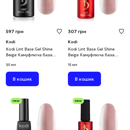
597
грн
307
грн
Kodi
Kodi
Kodi Lint Base Gel Shine
Kodi Lint Base Gel Shine
Beige Камуфлюча база
Beige Камуфлюча база
рожево-бежевий нюд з
рожево-бежевий нюд з
35 мл
15 мл
шимером, 35 мл
шимером, 15 мл
В кошик
В кошик
new
new