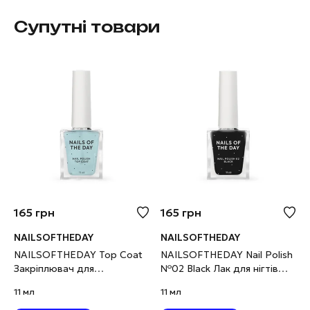
Супутні товари
165
грн
165
грн
NAILSOFTHEDAY
NAILSOFTHEDAY
NAILSOFTHEDAY Top Coat
NAILSOFTHEDAY Nail Polish
Закріплювач для
№02 Black Лак для нігтів
звичайного лаку, 11 мл
чорний, 11 мл
11 мл
11 мл