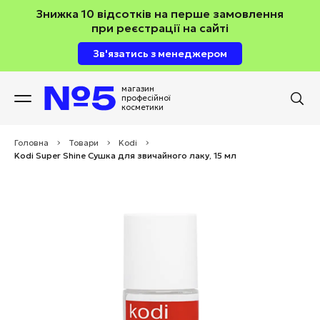
Знижка 10 відсотків на перше замовлення
при реєстрації на сайті
Зв'язатись з менеджером
магазин
професійної
косметики
Головна
>
Товари
>
Kodi
>
Kodi Super Shine Сушка для звичайного лаку, 15 мл