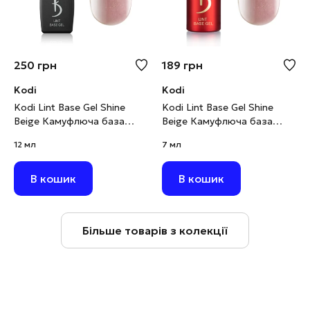
250
грн
189
грн
Kodi
Kodi
Kodi Lint Base Gel Shine
Kodi Lint Base Gel Shine
Beige Камуфлюча база
Beige Камуфлюча база
рожево-бежевий нюд з
рожево-бежевий нюд з
12 мл
7 мл
шимером, 12 мл
шимером, 7 мл
В кошик
В кошик
Більше товарів з колекції