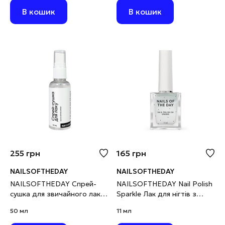
В кошик
В кошик
255
грн
165
грн
NAILSOFTHEDAY
NAILSOFTHEDAY
NAILSOFTHEDAY Спрей-
NAILSOFTHEDAY Nail Polish
сушка для звичайного лаку,
Sparkle Лак для нігтів з
50 мл
блискітками, 11 мл
50 мл
11 мл