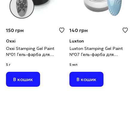
150
грн
140
грн
Oxxi
Luxton
Oxxi Stamping Gel Paint
Luxton Stamping Gel Paint
№01 Гель-фарба для
№07 Гель-фарба для
стемпінгу чорна, 5 г
стемпінгу блакитна, 5 мл
5 г
5 мл
В кошик
В кошик