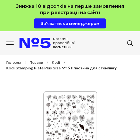
Знижка 10 відсотків на перше замовлення
при реєстрації на сайті
Зв'язатись з менеджером
магазин
професійної
косметики
Головна
>
Товари
>
Kodi
>
Kodi Stamping Plate Plus Size №16 Пластина для стемпінгу