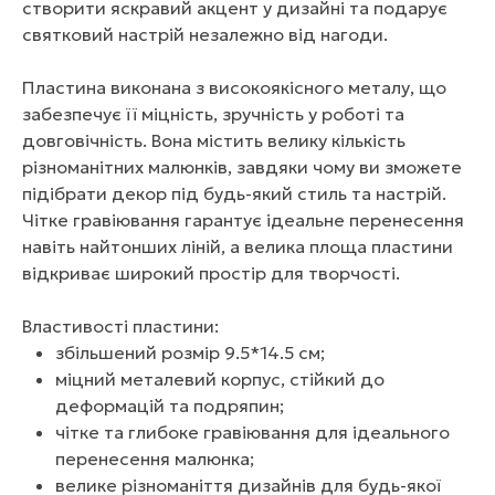
створити яскравий акцент у дизайні та подарує
святковий настрій незалежно від нагоди.
Пластина виконана з високоякісного металу, що
забезпечує її міцність, зручність у роботі та
довговічність. Вона містить велику кількість
різноманітних малюнків, завдяки чому ви зможете
підібрати декор під будь-який стиль та настрій.
Чітке гравіювання гарантує ідеальне перенесення
навіть найтонших ліній, а велика площа пластини
відкриває широкий простір для творчості.
Властивості пластини:
збільшений розмір 9.5*14.5 см;
міцний металевий корпус, стійкий до
деформацій та подряпин;
чітке та глибоке гравіювання для ідеального
перенесення малюнка;
велике різноманіття дизайнів для будь-якої