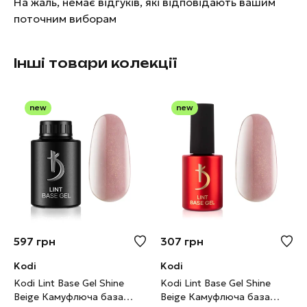
На жаль, немає відгуків, які відповідають вашим
поточним виборам
Інші товари колекції
new
new
597
грн
307
грн
Kodi
Kodi
Kodi Lint Base Gel Shine
Kodi Lint Base Gel Shine
Beige Камуфлюча база
Beige Камуфлюча база