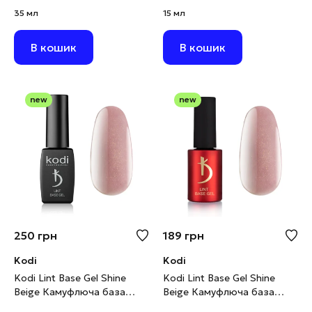
рожево-бежевий нюд з
рожево-бежевий нюд з
35 мл
15 мл
шимером, 35 мл
шимером, 15 мл
В кошик
В кошик
new
new
250
грн
189
грн
Kodi
Kodi
Kodi Lint Base Gel Shine
Kodi Lint Base Gel Shine
Beige Камуфлюча база
Beige Камуфлюча база
рожево-бежевий нюд з
рожево-бежевий нюд з