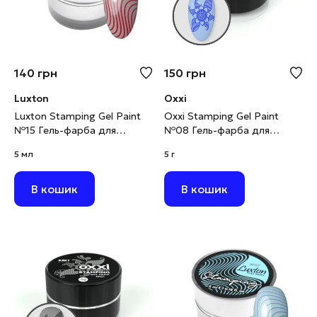
140
грн
150
грн
Luxton
Oxxi
Luxton Stamping Gel Paint
Oxxi Stamping Gel Paint
№15 Гель-фарба для
№08 Гель-фарба для
стемпінгу яскраво-червона,
стемпінгу синя, 5 г
5 мл
5 г
5 мл
В кошик
В кошик