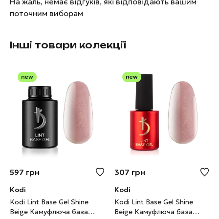
На жаль, немає відгуків, які відповідають вашим
поточним виборам
Інші товари колекції
new
new
597
грн
307
грн
Kodi
Kodi
Kodi Lint Base Gel Shine
Kodi Lint Base Gel Shine
Beige Камуфлюча база
Beige Камуфлюча база