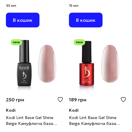
рожево-бежевий нюд з
рожево-бежевий нюд з
35 мл
15 мл
шимером, 35 мл
шимером, 15 мл
В кошик
В кошик
new
new
250
грн
189
грн
Kodi
Kodi
Kodi Lint Base Gel Shine
Kodi Lint Base Gel Shine
Beige Камуфлюча база
Beige Камуфлюча база
рожево-бежевий нюд з
рожево-бежевий нюд з