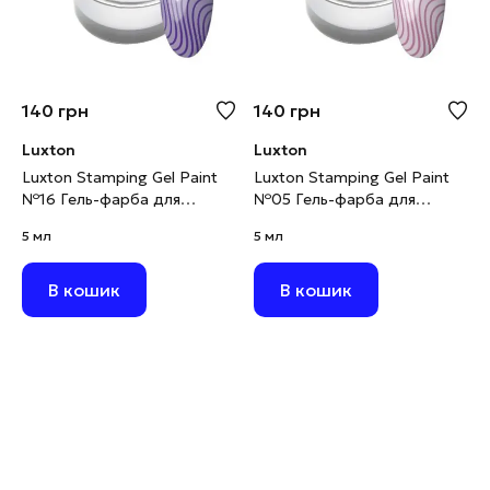
140
грн
140
грн
Luxton
Luxton
Luxton Stamping Gel Paint
Luxton Stamping Gel Paint
№16 Гель-фарба для
№05 Гель-фарба для
стемпінгу лавандово-
стемпінгу ніжно-рожева, 5
5 мл
5 мл
фіолетова, 5 мл
мл
В кошик
В кошик