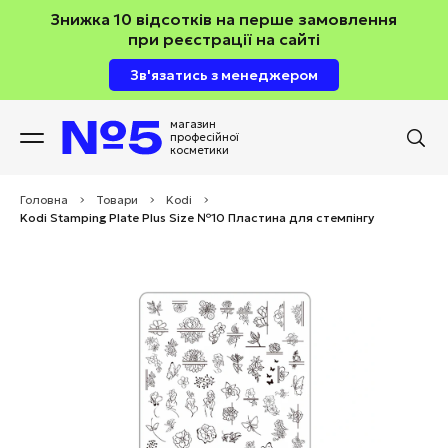
Знижка 10 відсотків на перше замовлення
при реєстрації на сайті
Зв'язатись з менеджером
магазин
професійної
косметики
Головна
>
Товари
>
Kodi
>
Kodi Stamping Plate Plus Size №10 Пластина для стемпінгу