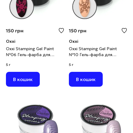
150
грн
150
грн
Oxxi
Oxxi
Oxxi Stamping Gel Paint
Oxxi Stamping Gel Paint
№06 Гель-фарба для
№10 Гель-фарба для
стемпінгу рожева, 5 г
стемпінгу коричнева, 5 г
5 г
5 г
В кошик
В кошик