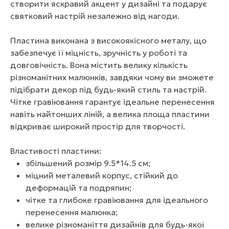
створити яскравий акцент у дизайні та подарує
святковий настрій незалежно від нагоди.
Пластина виконана з високоякісного металу, що
забезпечує її міцність, зручність у роботі та
довговічність. Вона містить велику кількість
різноманітних малюнків, завдяки чому ви зможете
підібрати декор під будь-який стиль та настрій.
Чітке гравіювання гарантує ідеальне перенесення
навіть найтонших ліній, а велика площа пластини
відкриває широкий простір для творчості.
Властивості пластини:
збільшений розмір 9.5*14.5 см;
міцний металевий корпус, стійкий до
деформацій та подряпин;
чітке та глибоке гравіювання для ідеального
перенесення малюнка;
велике різноманіття дизайнів для будь-якої