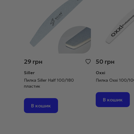
29
грн
50
грн
Siller
Oxxi
Пилка Siller Half 100/180
Пилка Oxxi 100/1
пластик
В кошик
В кошик