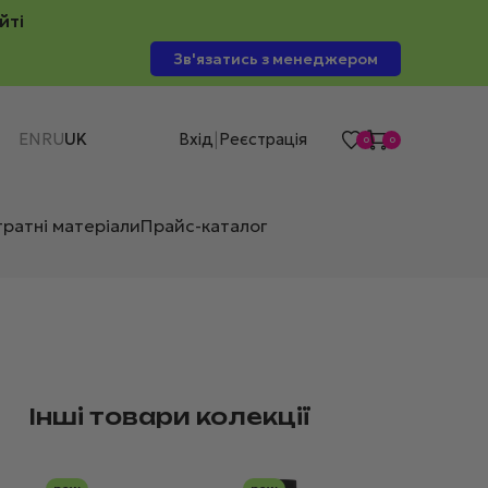
йті
Зв'язатись з менеджером
EN
RU
UK
Вхід
Реєстрація
|
0
0
тратні матеріали
Прайс-каталог
Інші товари колекції