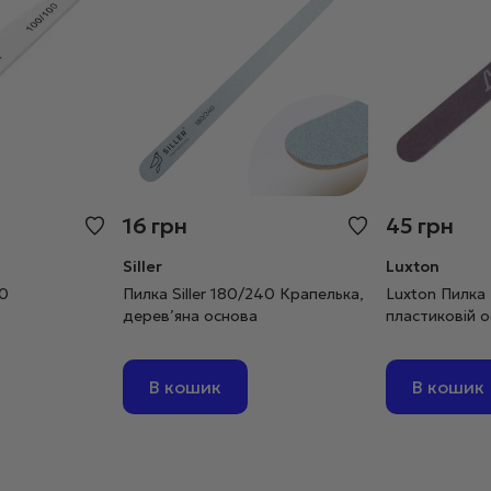
16
грн
45
грн
Siller
Luxton
00
Пилка Siller 180/240 Крапелька,
Luxton Пилка 
дерев’яна основа
пластиковій о
В кошик
В кошик