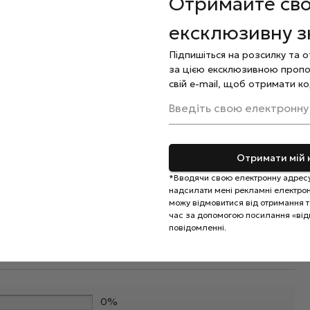
Отримайте св
ексклюзивну 
аючи зайвого натискання для запобігання пошкоджень
Підпишіться на розсилку та 
 за кутикулою нанесіть спеціальну
олію
.
за цією ексклюзивною пропо
свій e-mail, щоб отримати ко
 використовується тільки для індивідуального
Введіть свою електронну
Отримати мій 
*Вводячи свою електронну адресу
надсилати мені рекламні електронн
можу відмовитися від отримання та
час за допомогою посилання «від
повідомленні.
0%