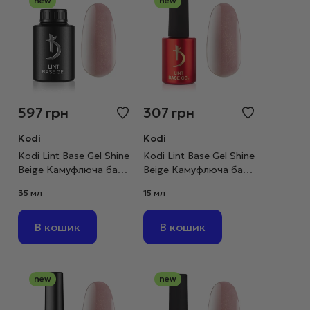
new
new
597
грн
307
грн
Kodi
Kodi
Kodi Lint Base Gel Shine
Kodi Lint Base Gel Shine
Beige Камуфлюча база
Beige Камуфлюча база
рожево-бежевий нюд
рожево-бежевий нюд
35 мл
15 мл
з шимером, 35 мл
з шимером, 15 мл
В кошик
В кошик
new
new