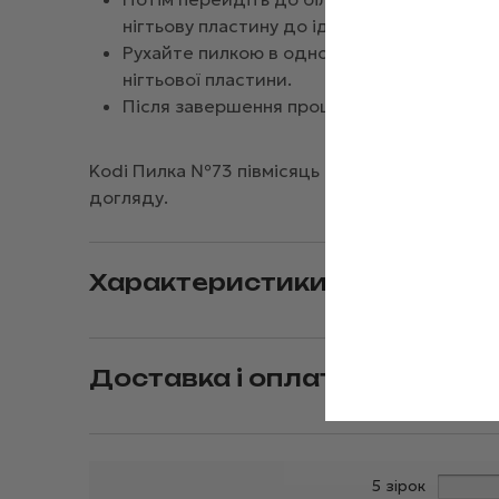
нігтьову пластину до ідеального стану.
Рухайте пилкою в одному напрямку, уник
нігтьової пластини.
Після завершення процедури для догляду
Kodi Пилка №73 півмісяць коричневий 180/220
догляду.
Характеристики
Доставка і оплата
5 зірок