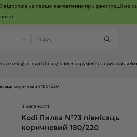
0 відсотків на перше замовлення при реєстрації на са
ності
 естетика
Догляд
Обладнання
Інструмент
Стерилізація
Ви
місяць коричневий 180/220
В наявності
Kodi Пилка №73 півмісяць
коричневий 180/220