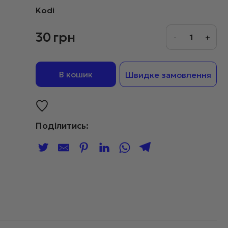
Kodi
30
грн
В кошик
Швидке замовлення
Поділитись: