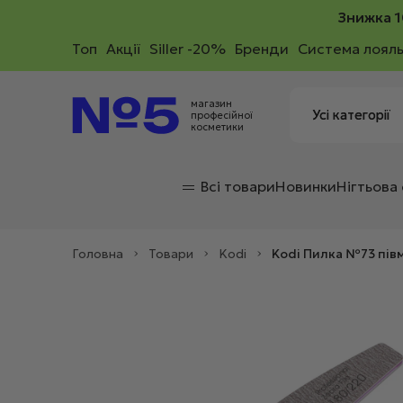
Знижка 1
Toп
Акції
Siller -20%
Бренди
Система лояль
магазин
професійної
косметики
Всі товари
Новинки
Нігтьова
Головна
>
Товари
>
Kodi
>
Kodi Пилка №73 пів