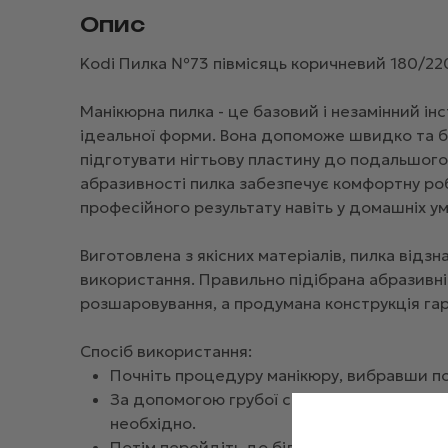
Опис
Kodi Пилка №73 півмісяць коричневий 180/220
Манікюрна пилка - це базовий і незамінний ін
ідеальної форми. Вона допоможе швидко та бе
підготувати нігтьову пластину до подальшого
абразивності пилка забезпечує комфортну роб
професійного результату навіть у домашніх ум
Виготовлена з якісних матеріалів, пилка відз
використання. Правильно підібрана абразивн
розшаровування, а продумана конструкція гара
Спосіб використання:
Почніть процедуру манікюру, вибравши по
За допомогою грубої сторони пилки вирівн
необхідно.
Потім перейдіть до більш дрібного зерна