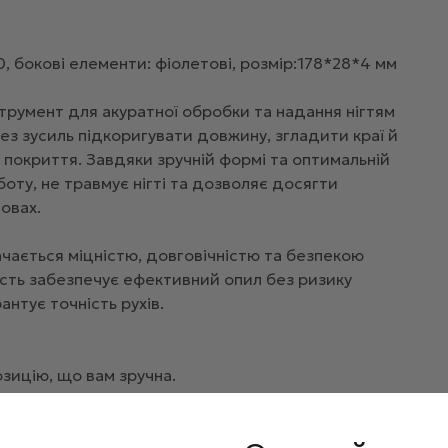
, бокові елементи: фіолетові, розмір:178*28*4 мм
струмент для акуратної обробки та надання нігтям
з зусиль підкоригувати довжину, згладити краї й
 покриття. Завдяки зручній формі та оптимальній
оту, не травмує нігті та дозволяє досягти
овах.
начається міцністю, довговічністю та безпекою
ість забезпечує ефективний опил без ризику
нтує точність рухів.
зицію, що вам зручна.
яйте форму і скоротіть довжину нігтів, якщо
, щоб відшліфувати недосконалості та довести