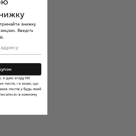
ою
знижку
отримайте знижку
зицією. Введіть
д.
 адресу
купон
, я даю згоду N5
і листи, і я знаю, що
ких листів у будь-який
писатися» в кожному