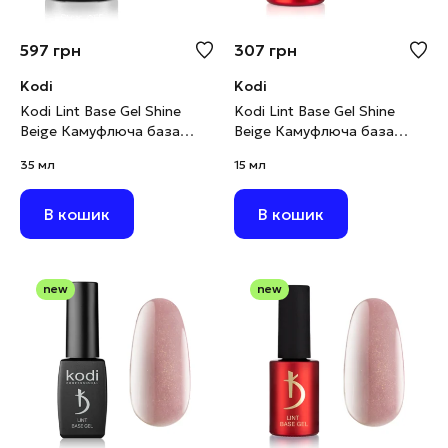
597
грн
307
грн
Kodi
Kodi
Kodi Lint Base Gel Shine
Kodi Lint Base Gel Shine
Beige Камуфлюча база
Beige Камуфлюча база
рожево-бежевий нюд з
рожево-бежевий нюд з
35 мл
15 мл
шимером, 35 мл
шимером, 15 мл
В кошик
В кошик
new
new