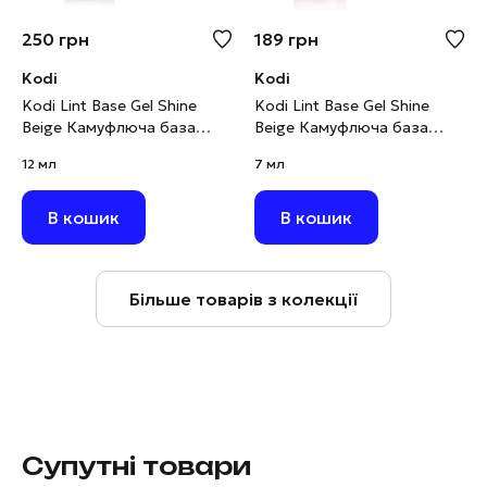
250
грн
189
грн
Kodi
Kodi
Kodi Lint Base Gel Shine
Kodi Lint Base Gel Shine
Beige Камуфлюча база
Beige Камуфлюча база
рожево-бежевий нюд з
рожево-бежевий нюд з
12 мл
7 мл
шимером, 12 мл
шимером, 7 мл
В кошик
В кошик
Більше товарів з колекції
Супутні товари