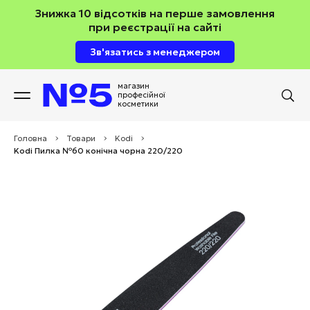
Знижка 10 відсотків на перше замовлення
при реєстрації на сайті
Зв'язатись з менеджером
магазин
професійної
косметики
Головна
>
Товари
>
Kodi
>
Kodi Пилка №60 конічна чорна 220/220