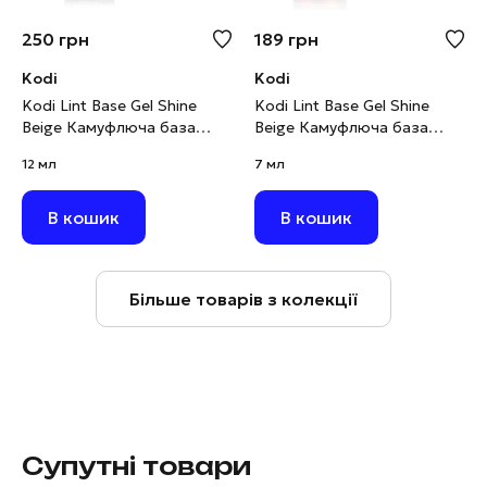
250
грн
189
грн
Kodi
Kodi
Kodi Lint Base Gel Shine
Kodi Lint Base Gel Shine
Beige Камуфлюча база
Beige Камуфлюча база
рожево-бежевий нюд з
рожево-бежевий нюд з
12 мл
7 мл
шимером, 12 мл
шимером, 7 мл
В кошик
В кошик
Більше товарів з колекції
Супутні товари