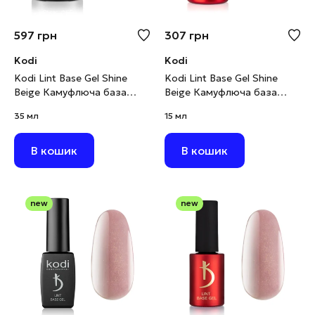
597
грн
307
грн
Kodi
Kodi
Kodi Lint Base Gel Shine
Kodi Lint Base Gel Shine
Beige Камуфлюча база
Beige Камуфлюча база
рожево-бежевий нюд з
рожево-бежевий нюд з
35 мл
15 мл
шимером, 35 мл
шимером, 15 мл
В кошик
В кошик
new
new