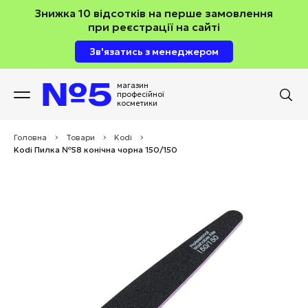
Знижка 10 відсотків на перше замовлення
при реєстрації на сайті
Зв'язатись з менеджером
магазин
професійної
косметики
Головна
>
Товари
>
Kodi
>
Kodi Пилка №58 конічна чорна 150/150