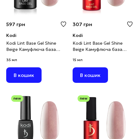
597
грн
307
грн
Kodi
Kodi
Kodi Lint Base Gel Shine
Kodi Lint Base Gel Shine
Beige Камуфлюча база
Beige Камуфлюча база
рожево-бежевий нюд з
рожево-бежевий нюд з
35 мл
15 мл
шимером, 35 мл
шимером, 15 мл
В кошик
В кошик
new
new