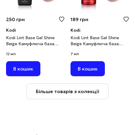
250
грн
189
грн
Kodi
Kodi
Kodi Lint Base Gel Shine
Kodi Lint Base Gel Shine
Beige Камуфлюча база
Beige Камуфлюча база
рожево-бежевий нюд з
рожево-бежевий нюд з
12 мл
7 мл
шимером, 12 мл
шимером, 7 мл
В кошик
В кошик
Більше товарів з колекції