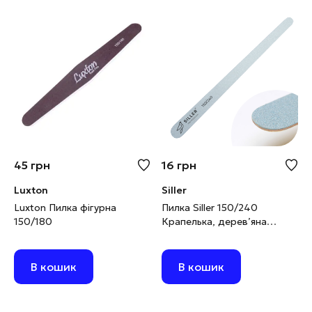
45
грн
16
грн
Luxton
Siller
Luxton Пилка фігурна
Пилка Siller 150/240
150/180
Крапелька, дерев’яна
основа
В кошик
В кошик