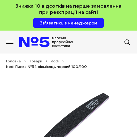
Знижка 10 відсотків на перше замовлення
при реєстрації на сайті
Зв'язатись з менеджером
магазин
професійної
косметики
Головна
>
Товари
>
Kodi
>
Kodi Пилка №34 півмісяць чорний 100/100