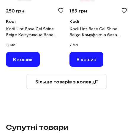
250
грн
189
грн
Kodi
Kodi
Kodi Lint Base Gel Shine
Kodi Lint Base Gel Shine
Beige Камуфлюча база
Beige Камуфлюча база
рожево-бежевий нюд з
рожево-бежевий нюд з
12 мл
7 мл
шимером, 12 мл
шимером, 7 мл
В кошик
В кошик
Більше товарів з колекції
Супутні товари