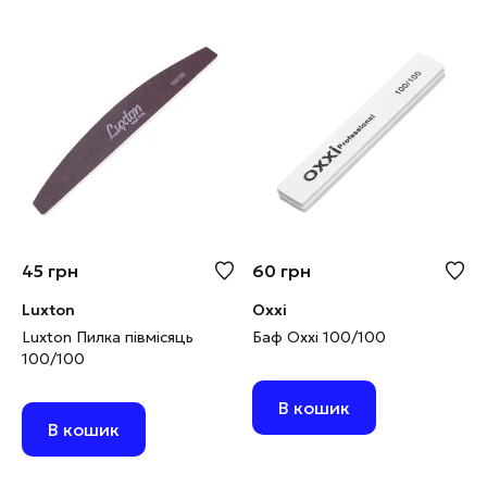
45
грн
60
грн
Luxton
Oxxi
Luxton Пилка півмісяць
Баф Oxxi 100/100
100/100
В кошик
В кошик