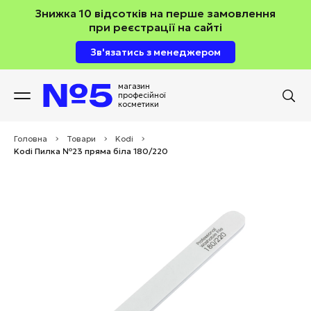
Знижка 10 відсотків на перше замовлення
при реєстрації на сайті
Зв'язатись з менеджером
магазин
професійної
косметики
Головна
>
Товари
>
Kodi
>
Kodi Пилка №23 пряма біла 180/220