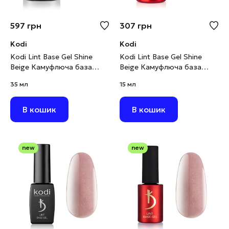
597
грн
307
грн
Kodi
Kodi
Kodi Lint Base Gel Shine
Kodi Lint Base Gel Shine
Beige Камуфлюча база
Beige Камуфлюча база
рожево-бежевий нюд з
рожево-бежевий нюд з
35 мл
15 мл
шимером, 35 мл
шимером, 15 мл
В кошик
В кошик
new
new