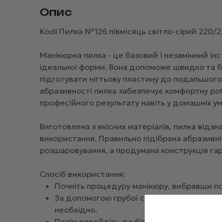
Опис
Kodi Пилка №126 півмісяць світло-сірий 220/2
Манікюрна пилка - це базовий і незамінний ін
ідеальної форми. Вона допоможе швидко та бе
підготувати нігтьову пластину до подальшого
абразивності пилка забезпечує комфортну роб
професійного результату навіть у домашніх ум
Виготовлена з якісних матеріалів, пилка відз
використання. Правильно підібрана абразивн
розшаровування, а продумана конструкція гара
Спосіб використання:
Почніть процедуру манікюру, вибравши по
За допомогою грубої сторони пилки вирівн
необхідно.
Потім перейдіть до більш дрібного зерна