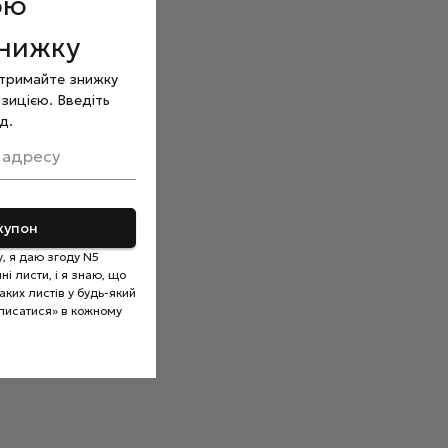
ою
знижку
отримайте знижку
зицією. Введіть
д.
 адресу
купон
, я даю згоду N5
і листи, і я знаю, що
ких листів у будь-який
писатися» в кожному