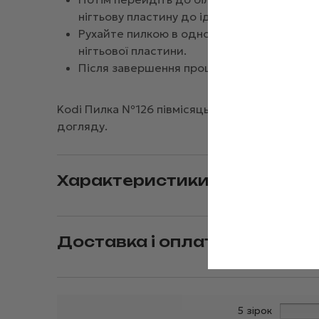
нігтьову пластину до ідеального стану.
Рухайте пилкою в одному напрямку, уник
нігтьової пластини.
Після завершення процедури для догляду
Kodi Пилка №126 півмісяць світло-сірий 220/
догляду.
Характеристики
Доставка і оплата
5 зірок