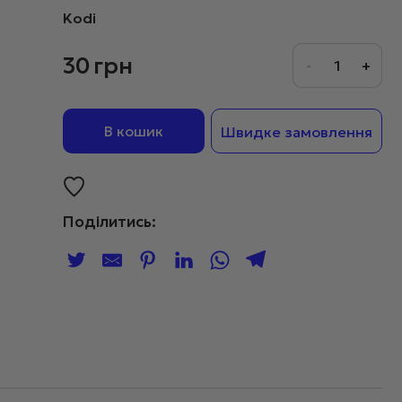
Kodi
30
грн
В кошик
Швидке замовлення
Поділитись: