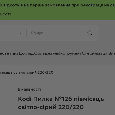
0 відсотків на перше замовлення при реєстрації на са
ності
 естетика
Догляд
Обладнання
Інструмент
Стерилізація
Ви
вмісяць світло-сірий 220/220
В наявності
Kodi Пилка №126 півмісяць
світло-сірий 220/220