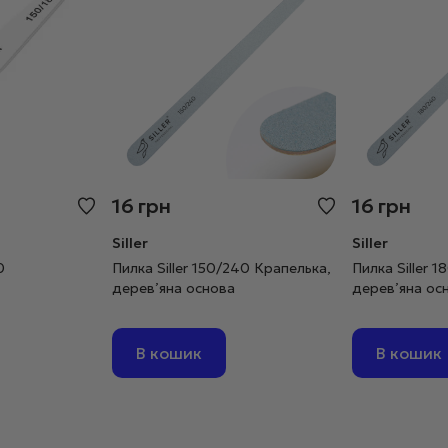
16
грн
16
грн
Siller
Siller
0
Пилка Siller 150/240 Крапелька,
Пилка Siller 
дерев’яна основа
дерев’яна ос
В кошик
В кошик