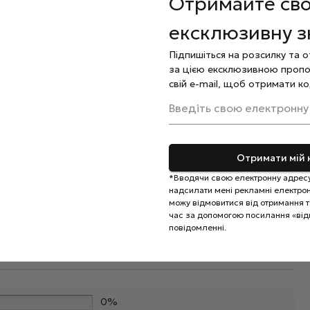
Отримайте св
ексклюзивну 
аючи зайвого натискання для запобігання пошкоджень
Підпишіться на розсилку та 
 за кутикулою нанесіть спеціальну
олію
.
за цією ексклюзивною пропо
свій e-mail, щоб отримати ко
220 використовується тільки для індивідуального
Введіть свою електронну
Отримати мій 
*Вводячи свою електронну адресу
надсилати мені рекламні електронн
можу відмовитися від отримання та
час за допомогою посилання «від
повідомленні.
0%