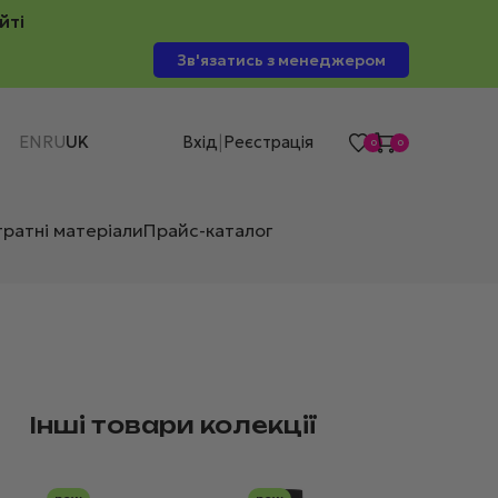
йті
Зв'язатись з менеджером
EN
RU
UK
Вхід
Реєстрація
|
0
0
тратні матеріали
Прайс-каталог
Інші товари колекції