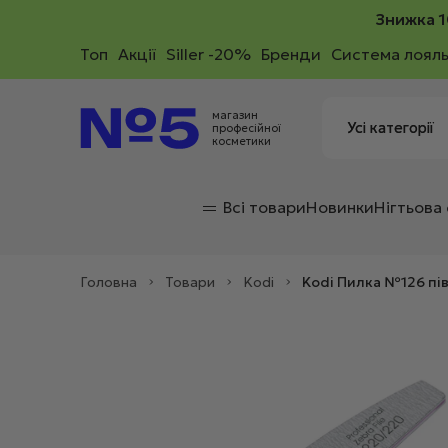
Знижка 1
Toп
Акції
Siller -20%
Бренди
Система лояль
магазин
професійної
косметики
Всі товари
Новинки
Нігтьова
Головна
>
Товари
>
Kodi
>
Kodi Пилка №126 пі