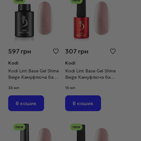
new
new
597
грн
307
грн
Kodi
Kodi
Kodi Lint Base Gel Shine
Kodi Lint Base Gel Shine
Beige Камуфлюча база
Beige Камуфлюча база
рожево-бежевий нюд
рожево-бежевий нюд
35 мл
15 мл
з шимером, 35 мл
з шимером, 15 мл
В кошик
В кошик
new
new