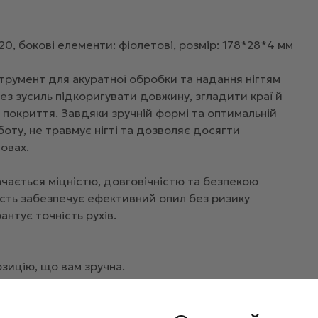
20, бокові елементи: фіолетові, розмір: 178*28*4 мм
струмент для акуратної обробки та надання нігтям
з зусиль підкоригувати довжину, згладити краї й
 покриття. Завдяки зручній формі та оптимальній
оту, не травмує нігті та дозволяє досягти
овах.
начається міцністю, довговічністю та безпекою
ість забезпечує ефективний опил без ризику
нтує точність рухів.
зицію, що вам зручна.
яйте форму і скоротіть довжину нігтів, якщо
, щоб відшліфувати недосконалості та довести