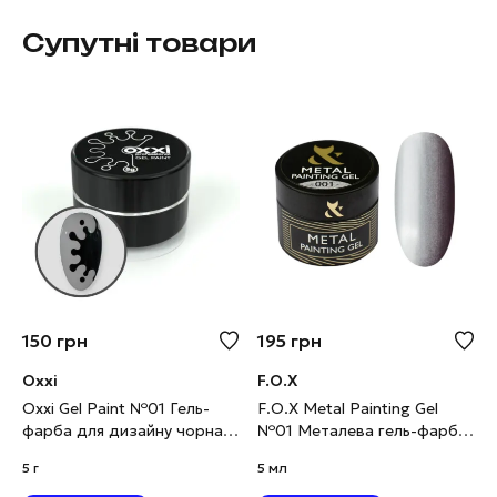
Супутні товари
150
грн
195
грн
Oxxi
F.O.X
Oxxi Gel Paint №01 Гель-
F.O.X Metal Painting Gel
фарба для дизайну чорна,
№01 Металева гель-фарба
5 г
для дизайну срібло, 5 мл
5 г
5 мл