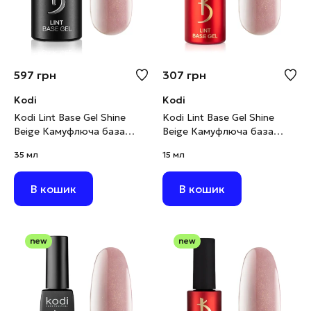
597
грн
307
грн
Kodi
Kodi
Kodi Lint Base Gel Shine
Kodi Lint Base Gel Shine
Beige Камуфлюча база
Beige Камуфлюча база
рожево-бежевий нюд з
рожево-бежевий нюд з
35 мл
15 мл
шимером, 35 мл
шимером, 15 мл
В кошик
В кошик
new
new