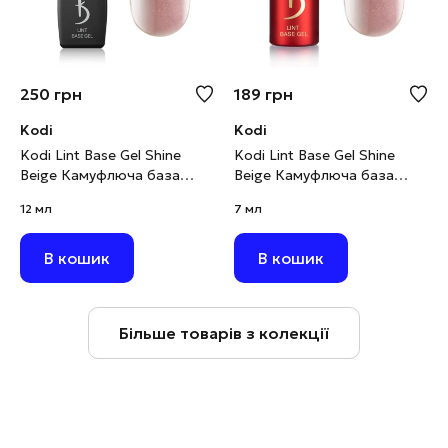
250
грн
189
грн
Kodi
Kodi
Kodi Lint Base Gel Shine
Kodi Lint Base Gel Shine
Beige Камуфлюча база
Beige Камуфлюча база
рожево-бежевий нюд з
рожево-бежевий нюд з
12 мл
7 мл
шимером, 12 мл
шимером, 7 мл
В кошик
В кошик
Більше товарів з колекції