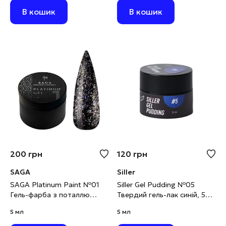
В кошик
В кошик
200
грн
120
грн
SAGA
Siller
SAGA Platinum Paint №01
Siller Gel Pudding №05
Гель-фарба з поталлю
Твердий гель-лак синій, 5
чорний металік, 5 мл
мл
5 мл
5 мл