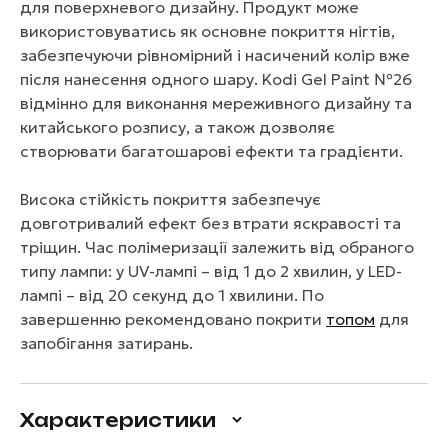
для поверхневого дизайну. Продукт може
використовуватись як основне покриття нігтів,
забезпечуючи рівномірний і насичений колір вже
після нанесення одного шару. Kodi Gel Paint №26
відмінно для виконання мереживного дизайну та
китайського розпису, а також дозволяє
створювати багатошарові ефекти та градієнти.
Висока стійкість покриття забезпечує
довготривалий ефект без втрати яскравості та
тріщин. Час полімеризації залежить від обраного
типу лампи: у UV-лампі – від 1 до 2 хвилин, у LED-
лампі – від 20 секунд до 1 хвилини. По
завершенню рекомендовано покрити
топом
для
запобігання затирань.
Характеристики