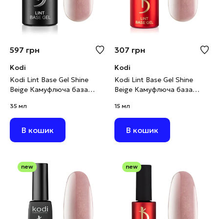
597
грн
307
грн
Kodi
Kodi
Kodi Lint Base Gel Shine
Kodi Lint Base Gel Shine
Beige Камуфлюча база
Beige Камуфлюча база
рожево-бежевий нюд з
рожево-бежевий нюд з
35 мл
15 мл
шимером, 35 мл
шимером, 15 мл
В кошик
В кошик
new
new