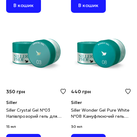
В кошик
В кошик
350
грн
440
грн
Siller
Siller
Siller Crystal Gel №03
Siller Wonder Gel Pure White
Напівпрозорий гель для
№08 Камуфлюючий гель
нарощування з
для моделювання біліший
15 мл
30 мл
блискітками, 15 мл
за білий, 30 мг