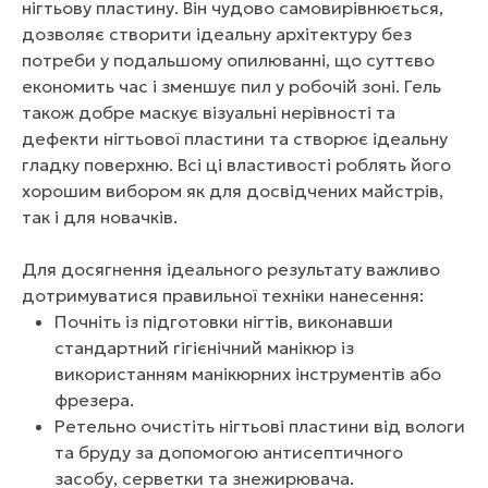
нігтьову пластину. Він чудово самовирівнюється,
дозволяє створити ідеальну архітектуру без
потреби у подальшому опилюванні, що суттєво
економить час і зменшує пил у робочій зоні. Гель
також добре маскує візуальні нерівності та
дефекти нігтьової пластини та створює ідеальну
гладку поверхню. Всі ці властивості роблять його
хорошим вибором як для досвідчених майстрів,
так і для новачків.
Для досягнення ідеального результату важливо
дотримуватися правильної техніки нанесення:
Почніть із підготовки нігтів, виконавши
стандартний гігієнічний манікюр із
використанням манікюрних інструментів або
фрезера.
Ретельно очистіть нігтьові пластини від вологи
та бруду за допомогою антисептичного
засобу, серветки та знежирювача.