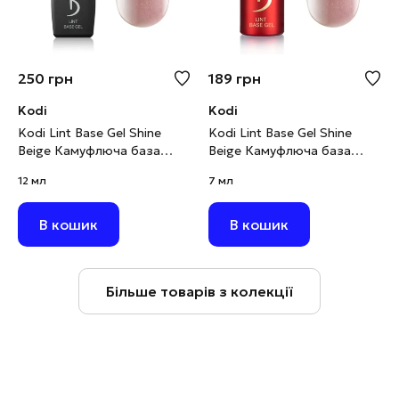
250
грн
189
грн
Kodi
Kodi
Kodi Lint Base Gel Shine
Kodi Lint Base Gel Shine
Beige Камуфлюча база
Beige Камуфлюча база
рожево-бежевий нюд з
рожево-бежевий нюд з
12 мл
7 мл
шимером, 12 мл
шимером, 7 мл
В кошик
В кошик
Більше товарів з колекції