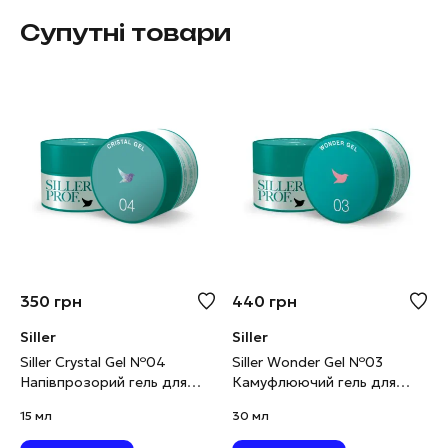
Супутні товари
350
грн
440
грн
Siller
Siller
Siller Crystal Gel №04
Siller Wonder Gel №03
Напівпрозорий гель для
Камуфлюючий гель для
нарощування з
моделювання молочно-
15 мл
30 мл
блискітками, 15 мл
рожевий, 30 мл