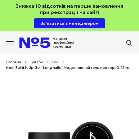
Знижка 10 відсотків на перше замовлення
при реєстрації на сайті
Зв'язатись з менеджером
магазин
професійної
косметики
Головна
>
Товари
>
Kodi
>
Kodi Build It Up Gel “Long nails” Моделюючий гель прозорий, 12 мл