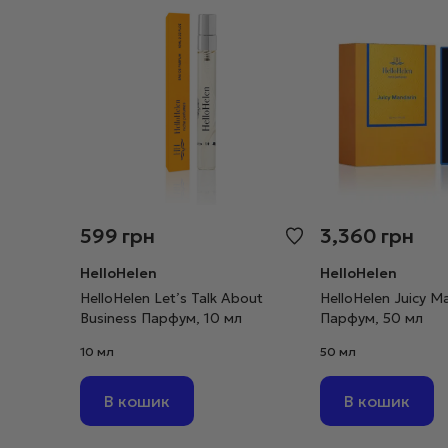
599
грн
3,360
грн
HelloHelen
HelloHelen
HelloHelen Let’s Talk About
HelloHelen Juicy M
Business Парфум, 10 мл
Парфум, 50 мл
10 мл
50 мл
В кошик
В кошик