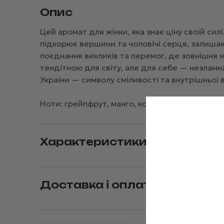
Опис
Цей аромат для жінки, яка знає ціну своїй силі
підкорює вершини та чоловічі серця, залишаюч
поєднання викликів та перемог, де зовнішня н
тендітною для світу, але для себе — незламна
України — символу сміливості та внутрішньої в
Ноти: грейпфрут, манго, кокос, чорна смороди
Характеристики
Доставка і оплата