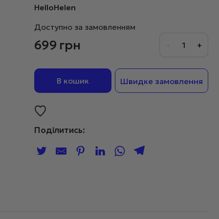
HelloHelen
Доступно за замовленням
699
грн
В кошик
Швидке замовлення
Поділитись: