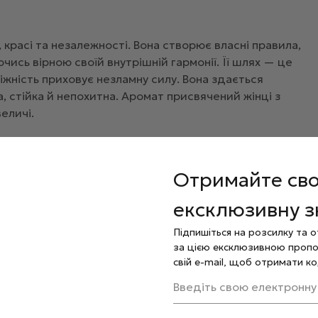
, красі та незалежності. Вона створює власні правила,
ись вірною своїй внутрішній гармонії. Її шлях — це
іжність приховує незламну силу. Вона здається
, стійка й непохитна. Аромат присвячений жінці з
еличі.
на, жасмин, тіаре, сандалове дерево, ваніль.
Отримайте св
ексклюзивну 
Підпишіться на розсилку та 
за цією ексклюзивною пропо
свій e-mail, щоб отримати ко
Введіть свою електронну