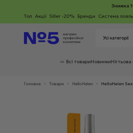
Знижка 1
Toп
Акції
Siller -20%
Бренди
Система лояль
магазин
професійної
косметики
Всі товари
Новинки
Нігтьова
Головна
>
Товари
>
HelloHelen
>
HelloHelen Sexy