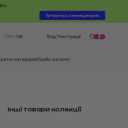
йті
Зв'язатись з менеджером
EN
RU
UK
Вхід
Реєстрація
|
0
0
тратні матеріали
Прайс-каталог
Інші товари колекції