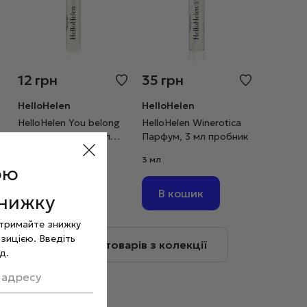
12
грн
35
грн
HelloHelen
HelloHelen
HelloHelen You belong
HelloHelen Winerotica
to me Парфум, 1 мл
Парфум, 3 мл пробник
пробник
1 мл
3 мл
ою
В кошик
В кошик
знижку
отримайте знижку
зицією. Введіть
Більше товарів з колекції
д.
 адресу