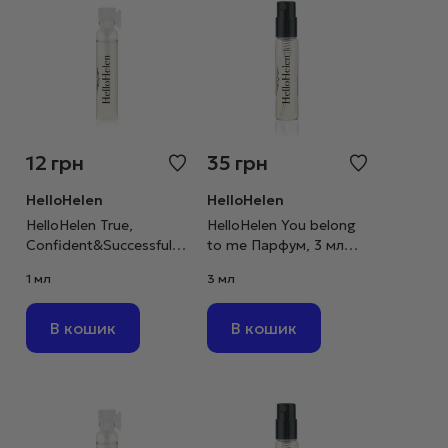
12
грн
35
грн
HelloHelen
HelloHelen
HelloHelen True,
HelloHelen You belong
Confident&Successful
to me Парфум, 3 мл
Парфум, 1 мл пробник
пробник
1 мл
3 мл
В кошик
В кошик