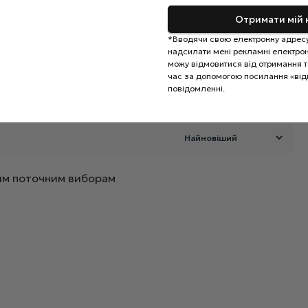
0%
Отримати мій 
0%
*Вводячи свою електронну адресу
0%
Додайте відгук
надсилати мені рекламні електронн
можу відмовитися від отримання та
0%
час за допомогою посилання «від
повідомленні.
0%
ашим поточним виборам