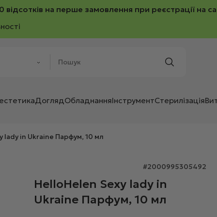
0 відсотків на перше замовлення при реєстрації на са
ності
 естетика
Догляд
Обладнання
Інструмент
Стерилізація
Ви
 lady in Ukraine Парфум, 10 мл
#2000995305492
HelloHelen Sexy lady in
Ukraine Парфум, 10 мл