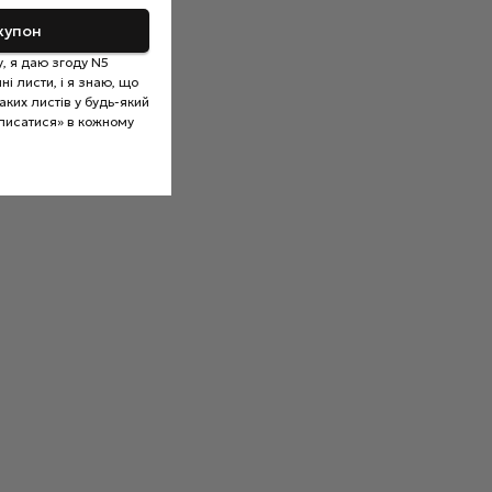
купон
, я даю згоду N5
і листи, і я знаю, що
ких листів у будь-який
писатися» в кожному