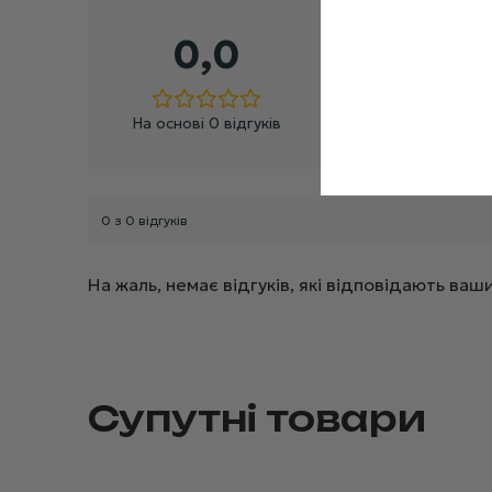
5 зірок
0,0
4 зірки
3 зірки
2 зірки
На основі 0 відгуків
1 зірка
0 з 0 відгуків
На жаль, немає відгуків, які відповідають в
Супутні товари