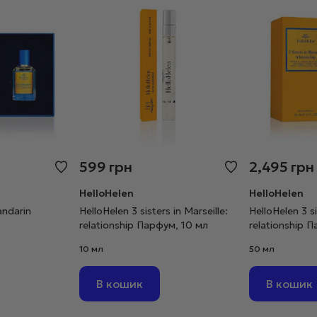
599
грн
2,495
грн
HelloHelen
HelloHelen
andarin
HelloHelen 3 sisters in Marseille:
HelloHelen 3 si
relationship Парфум, 10 мл
relationship 
10 мл
50 мл
В кошик
В кошик