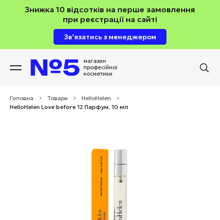
Знижка 10 відсотків на перше замовлення
при реєстрації на сайті
Зв'язатись з менеджером
магазин
професійної
косметики
Головна
>
Товари
>
HelloHelen
>
HelloHelen Love before 12 Парфум, 10 мл