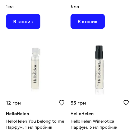
Парфум, 1 мл пробник
1 мл
3 мл
В кошик
В кошик
12
грн
35
грн
HelloHelen
HelloHelen
HelloHelen You belong to me
HelloHelen Winerotica
Парфум, 1 мл пробник
Парфум, 3 мл пробник