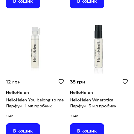
В кошик
В кошик
12
грн
35
грн
HelloHelen
HelloHelen
HelloHelen You belong to me
HelloHelen Winerotica
Парфум, 1 мл пробник
Парфум, 3 мл пробник
1 мл
3 мл
В кошик
В кошик