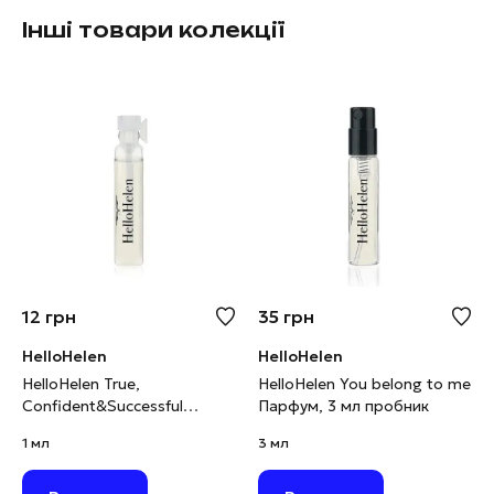
Інші товари колекції
12
грн
35
грн
HelloHelen
HelloHelen
HelloHelen True,
HelloHelen You belong to me
Confident&Successful
Парфум, 3 мл пробник
Парфум, 1 мл пробник
1 мл
3 мл