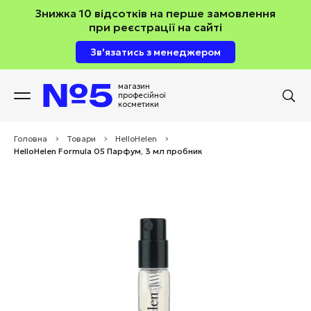
Знижка 10 відсотків на перше замовлення
при реєстрації на сайті
Зв'язатись з менеджером
магазин
професійної
косметики
Головна
>
Товари
>
HelloHelen
>
HelloHelen Formula 05 Парфум, 3 мл пробник