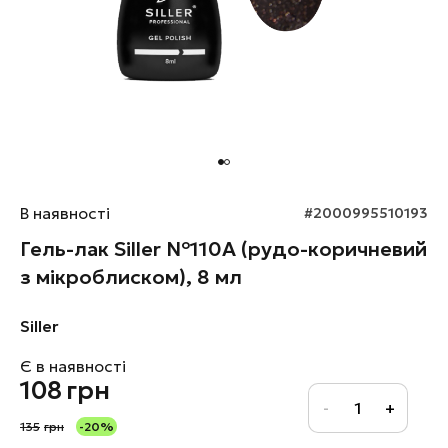
В наявності
#2000995510193
Гель-лак Siller №110А (рудо-коричневий
з мікроблиском), 8 мл
Siller
Є в наявності
108
грн
135
грн
-20%