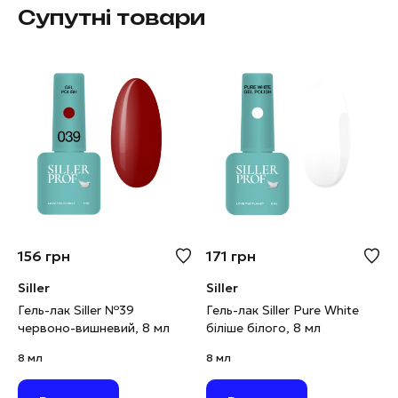
Супутні товари
156
грн
171
грн
Siller
Siller
Гель-лак Siller №39
Гель-лак Siller Pure White
червоно-вишневий, 8 мл
біліше білого, 8 мл
8 мл
8 мл