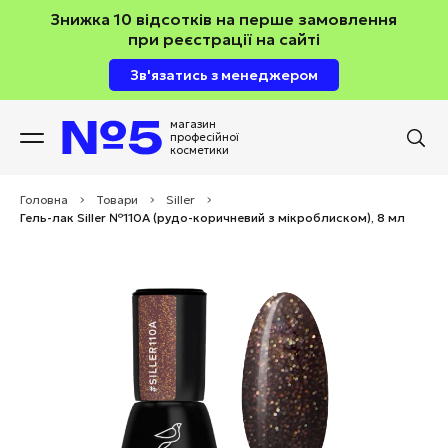
Знижка 10 відсотків на перше замовлення
при реєстрації на сайті
Зв'язатись з менеджером
магазин
професійної
косметики
Головна
>
Товари
>
Siller
>
Гель-лак Siller №110А (рудо-коричневий з мікроблиском), 8 мл