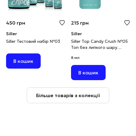
450
грн
215
грн
Siller
Siller
Siller Тестовий набір №03
Siller Top Candy Crush №05
Топ без липкого шару
рожевий із конфеті, 8 мл
8 мл
В кошик
В кошик
Більше товарів з колекції