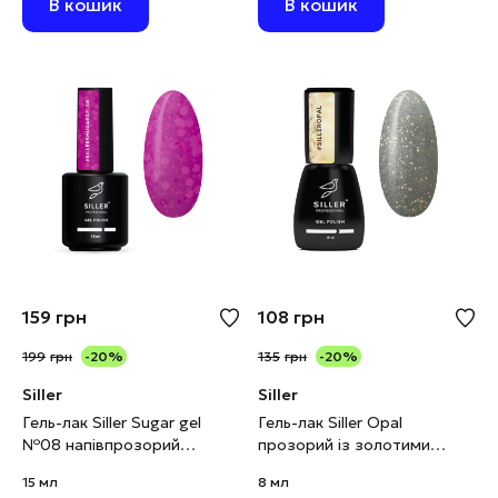
В кошик
В кошик
159
грн
108
грн
199
грн
-20%
135
грн
-20%
Siller
Siller
Гель-лак Siller Sugar gel
Гель-лак Siller Opal
№08 напівпрозорий
прозорий із золотими
пурпурно-бузковий, 15 мл
блискітками, 8 мл
15 мл
8 мл