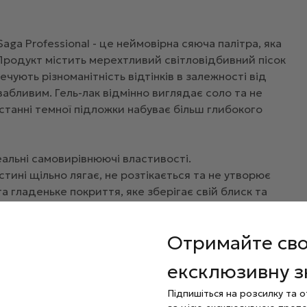
Saga Professional - це неймовірна сяюча палітра, яка
Продукт містить мерехтливий світловідбивний пісок
ечують різноманітність відтінків в залежності від
абливим. Гель-лак відмінно виглядає соло та не
танні темної підложки набуває більш глибокого
деальні самовирівнюючі властивості.
тині щільно лягає, не розтікається та не утворює
а гладеньке покриття, яке зберігає свій блиск та
.
Отримайте св
хвилини під УФ-лампою або 30-60 секунд під LED-
ексклюзивну 
Підпишіться на розсилку та 