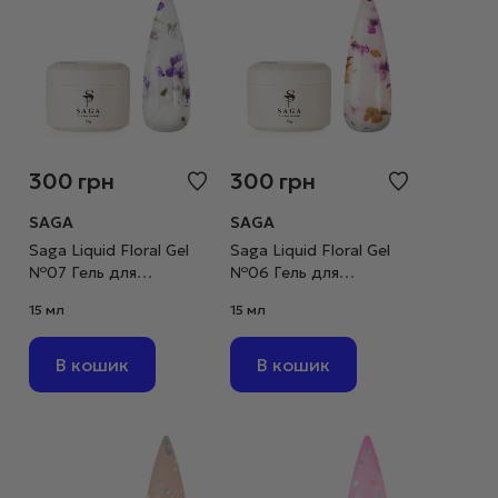
300
грн
300
грн
SAGA
SAGA
Saga Liquid Floral Gel
Saga Liquid Floral Gel
№07 Гель для
№06 Гель для
нарощування
нарощування
15 мл
15 мл
молочний із
молочний із жовтими
фіолетовими
та фіолетовими
сухоцвітами, 15 мл
сухоцвітами, 15 мл
В кошик
В кошик