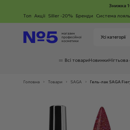
Знижка 1
Toп
Акції
Siller -20%
Бренди
Система лояль
магазин
професійної
косметики
Всі товари
Новинки
Нігтьова
Головна
>
Товари
>
SAGA
>
Гель-лак SAGA Fier