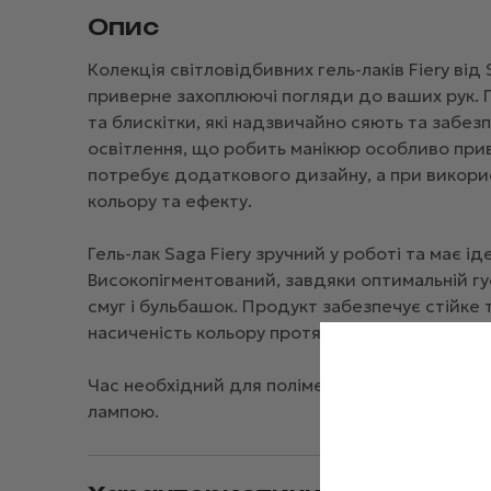
Опис
Колекція світловідбивних гель-лаків Fiery від 
приверне захоплюючі погляди до ваших рук. 
та блискітки, які надзвичайно сяють та забезп
освітлення, що робить манікюр особливо прив
потребує додаткового дизайну, а при викорис
кольору та ефекту.
Гель-лак Saga Fiery зручний у роботі та має і
Високопігментований, завдяки оптимальній гус
смуг і бульбашок. Продукт забезпечує стійке т
насиченість кольору протягом тривалого часу
Час необхідний для полімеризації складає 2 
лампою.