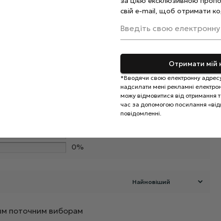
за цією ексклюзивною пропо
свій e-mail, щоб отримати ко
Введіть свою електронну
Отримати мій 
*Вводячи свою електронну адресу
надсилати мені рекламні електронн
0%
можу відмовитися від отримання та
час за допомогою посилання «від
0%
повідомленні.
0%
Додайте відгук
0%
0%
ашим поточним виборам