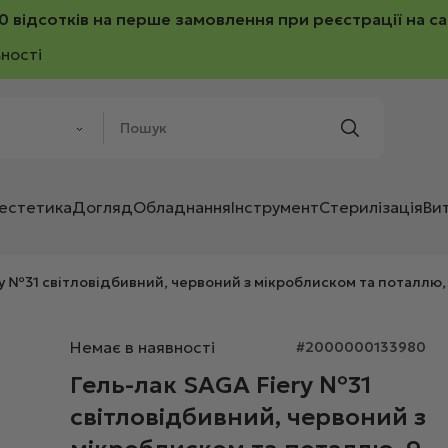
0 відсотків на перше замовлення при реєстрації на са
ності
 естетика
Догляд
Обладнання
Інструмент
Стерилізація
Ви
y №31 світловідбивний, червоний з мікроблиском та поталлю,
Немає в наявності
#2000000133980
Гель-лак SAGA Fiery №31
світловідбивний, червоний з