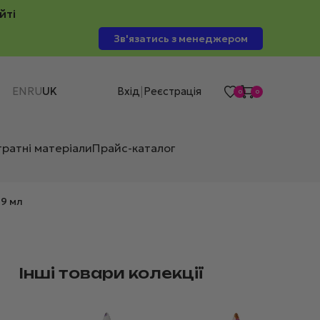
йті
Зв'язатись з менеджером
EN
RU
UK
Вхід
Реєстрація
|
0
0
тратні матеріали
Прайс-каталог
 9 мл
Інші товари колекції