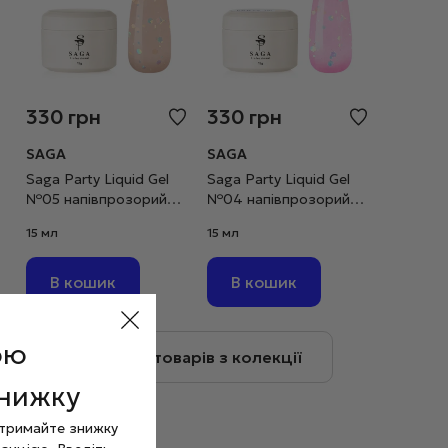
330
грн
330
грн
SAGA
SAGA
Saga Party Liquid Gel
Saga Party Liquid Gel
№05 напівпрозорий
№04 напівпрозорий
бежевий з паєткою, 15
рожевий з паєткою, 15
15 мл
15 мл
мл
мл
В кошик
В кошик
ою
Більше товарів з колекції
знижку
отримайте знижку