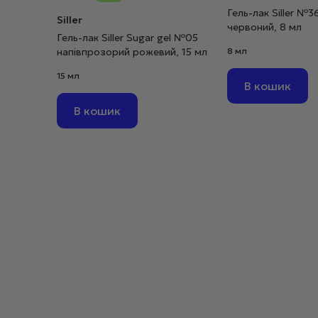
Гель-лак Siller №3
Siller
червоний, 8 мл
Гель-лак Siller Sugar gel №05
напівпрозорий рожевий, 15 мл
8 мл
15 мл
В кошик
В кошик