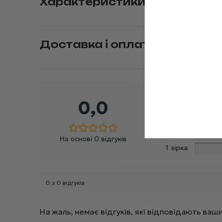
Характеристики
Доставка і оплата
5 зірок
0,0
4 зірки
3 зірки
2 зірки
На основі 0 відгуків
1 зірка
0 з 0 відгуків
На жаль, немає відгуків, які відповідають в