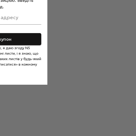
зицією. Введіть
д.
 адресу
купон
, я даю згоду N5
і листи, і я знаю, що
ких листів у будь-який
писатися» в кожному