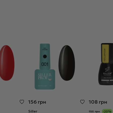
156
грн
108
грн
Siller
135
грн
-20%