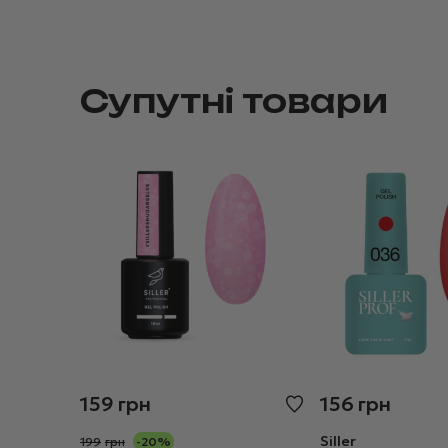
Супутні товари
159
грн
156
грн
Siller
199
грн
-20%