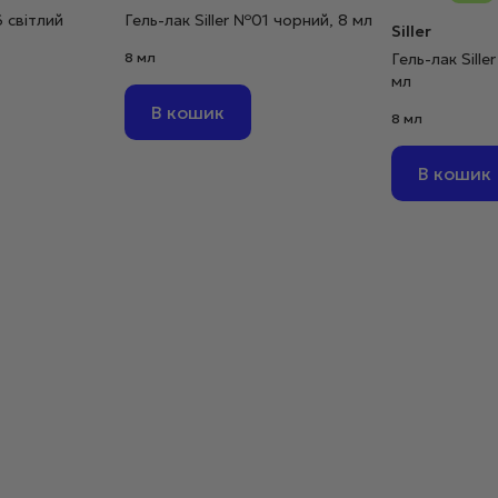
6 світлий
Гель-лак Siller №01 чорний, 8 мл
Siller
8 мл
Гель-лак Sill
мл
В кошик
8 мл
В кошик