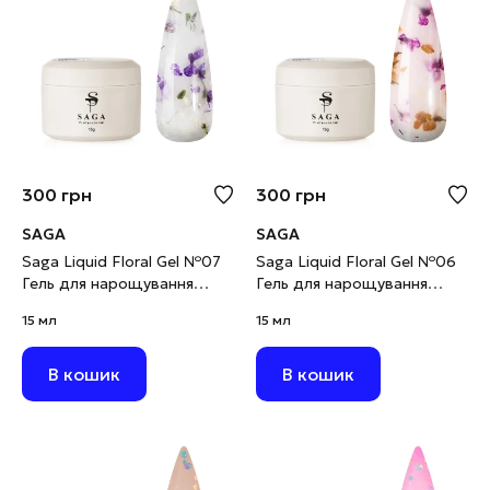
300
грн
300
грн
SAGA
SAGA
Saga Liquid Floral Gel №07
Saga Liquid Floral Gel №06
Гель для нарощування
Гель для нарощування
молочний із фіолетовими
молочний із жовтими та
15 мл
15 мл
сухоцвітами, 15 мл
фіолетовими сухоцвітами,
15 мл
В кошик
В кошик