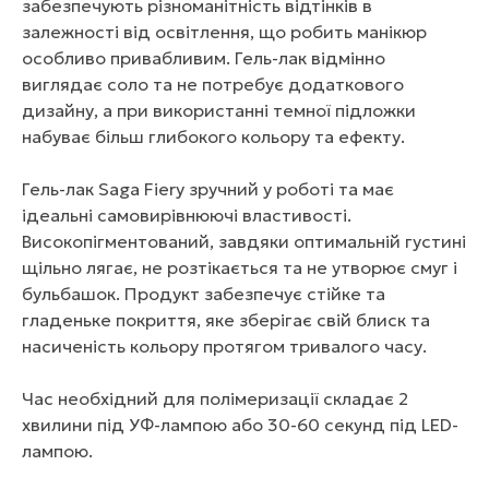
забезпечують різноманітність відтінків в
залежності від освітлення, що робить манікюр
особливо привабливим. Гель-лак відмінно
виглядає соло та не потребує додаткового
дизайну, а при використанні темної підложки
набуває більш глибокого кольору та ефекту.
Гель-лак Saga Fiery зручний у роботі та має
ідеальні самовирівнюючі властивості.
Високопігментований, завдяки оптимальній густині
щільно лягає, не розтікається та не утворює смуг і
бульбашок. Продукт забезпечує стійке та
гладеньке покриття, яке зберігає свій блиск та
насиченість кольору протягом тривалого часу.
Час необхідний для полімеризації складає 2
хвилини під УФ-лампою або 30-60 секунд під LED-
лампою.