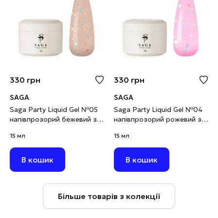
330
грн
330
грн
SAGA
SAGA
Saga Party Liquid Gel №05
Saga Party Liquid Gel №04
напівпрозорий бежевий з
напівпрозорий рожевий з
паєткою, 15 мл
паєткою, 15 мл
15 мл
15 мл
В кошик
В кошик
Більше товарів з колекції