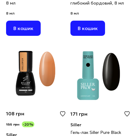
8 мл
глибокий бордовий, 8 мл
8 мл
8 мл
В кошик
В кошик
108
грн
171
грн
135
грн
-20%
Siller
Гель-лак Siller Pure Black
Siller