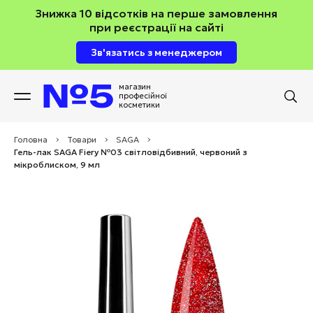
Знижка 10 відсотків на перше замовлення
при реєстрації на сайті
Зв'язатись з менеджером
магазин
професійної
косметики
Головна
>
Товари
>
SAGA
>
Гель-лак SAGA Fiery №03 світловідбивний, червоний з
мікроблиском, 9 мл