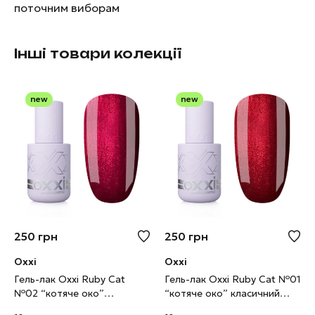
поточним виборам
Інші товари колекції
new
new
250
грн
250
грн
Oxxi
Oxxi
Гель-лак Oxxi Ruby Cat
Гель-лак Oxxi Ruby Cat №01
№02 “котяче око”
“котяче око” класичний
червоно-малиновий, 10 мл
червоний, 10 мл