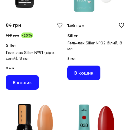
84
грн
156
грн
105
грн
-20%
Siller
Гель-лак Siller №02 білий, 8
Siller
мл
Гель-лак Siller №91 (сіро-
синій), 8 мл
8 мл
8 мл
В кошик
В кошик