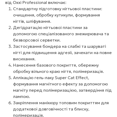
від Oxxi Professional включає:
Стандартну підготовку нігтьової пластини:
очищення, обробку кутикули, формування
нігтів, шліфування.
Дегідратацію нігтьової пластини за
допомогою спеціалізованого знежирювача та
безворсової серветки.
Застосування бондера на слабкі та шаруваті
нігті для підвищення адгезії, зачекати на повне
висихання.
Нанесення базового покриття, обережну
обробку вільного краю нігтя, полімеризація.
Аплікацію гель-лаку Super Cat Effect,
формування магнітного ефекту за допомогою
магніту перед полімеризацією, затвердіння під
лампою.
Закріплення манікюру топовим покриттям для
додаткової довговічності та блиску,
полімеризація.