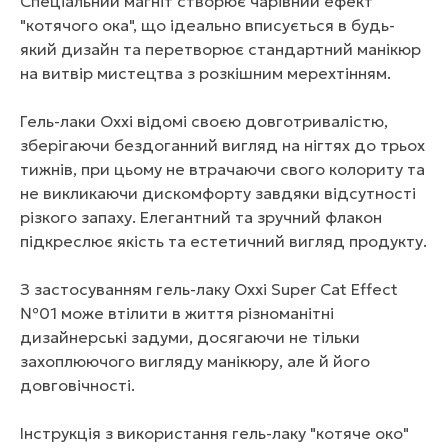
Спеціальний магніт створює чарівний ефект
"котячого ока", що ідеально вписується в будь-
який дизайн та перетворює стандартний манікюр
на витвір мистецтва з розкішним мерехтінням.
Гель-лаки Oxxi відомі своєю довготривалістю,
зберігаючи бездоганний вигляд на нігтях до трьох
тижнів, при цьому не втрачаючи свого колориту та
не викликаючи дискомфорту завдяки відсутності
різкого запаху. Елегантний та зручний флакон
підкреслює якість та естетичний вигляд продукту.
З застосуванням гель-лаку Oxxi Super Cat Effect
№01 може втілити в життя різноманітні
дизайнерські задуми, досягаючи не тільки
захоплюючого вигляду манікюру, але й його
довговічності.
Інструкція з використання гель-лаку "котяче око"