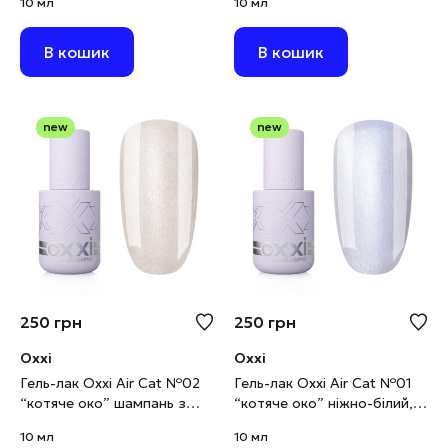
10 мл
10 мл
В кошик
В кошик
new
new
250
грн
250
грн
Oxxi
Oxxi
Гель-лак Oxxi Air Cat №02
Гель-лак Oxxi Air Cat №01
“котяче око” шампань з
“котяче око” ніжно-білий,
золотистим шимером, 10
10 мл
10 мл
10 мл
мл