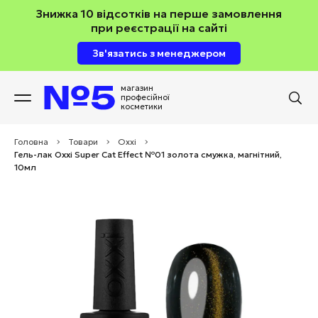
Знижка 10 відсотків на перше замовлення
при реєстрації на сайті
Зв'язатись з менеджером
магазин
професійної
косметики
Головна
>
Товари
>
Oxxi
>
Гель-лак Oxxi Super Cat Effect №01 золота смужка, магнітний,
10мл