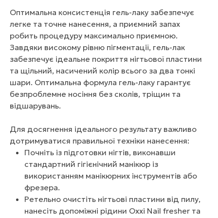
Оптимальна консистенція гель-лаку забезпечує
легке та точне нанесення, а приємний запах
робить процедуру максимально приємною.
Завдяки високому рівню пігментації, гель-лак
забезпечує ідеальне покриття нігтьової пластини
та щільний, насичений колір всього за два тонкі
шари. Оптимальна формула гель-лаку гарантує
безпроблемне носіння без сколів, тріщин та
відшарувань.
Для досягнення ідеального результату важливо
дотримуватися правильної техніки нанесення:
Почніть із підготовки нігтів, виконавши
стандартний гігієнічний манікюр із
використанням манікюрних інструментів або
фрезера.
Ретельно очистіть нігтьові пластини від пилу,
нанесіть допоміжні рідини Oxxi Nail fresher та