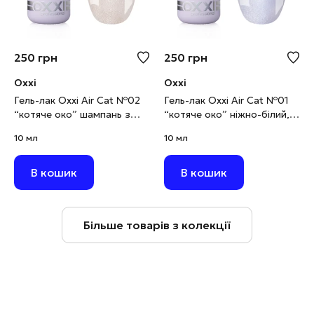
250
грн
250
грн
Oxxi
Oxxi
Гель-лак Oxxi Air Cat №02
Гель-лак Oxxi Air Cat №01
“котяче око” шампань з
“котяче око” ніжно-білий,
золотистим шимером, 10
10 мл
10 мл
10 мл
мл
В кошик
В кошик
Більше товарів з колекції