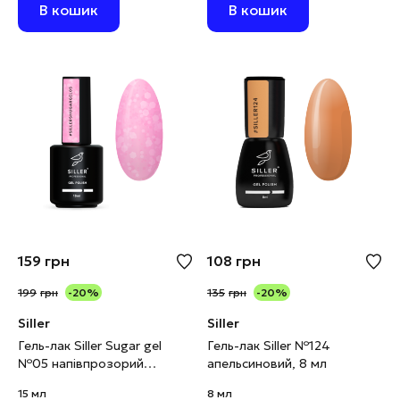
В кошик
В кошик
159
грн
108
грн
199
грн
-20%
135
грн
-20%
Siller
Siller
Гель-лак Siller Sugar gel
Гель-лак Siller №124
№05 напівпрозорий
апельсиновий, 8 мл
рожевий, 15 мл
15 мл
8 мл