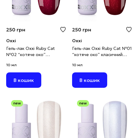
250
грн
250
грн
Oxxi
Oxxi
Гель-лак Oxxi Ruby Cat
Гель-лак Oxxi Ruby Cat №01
№02 “котяче око”
“котяче око” класичний
червоно-малиновий, 10 мл
червоний, 10 мл
10 мл
10 мл
В кошик
В кошик
new
new