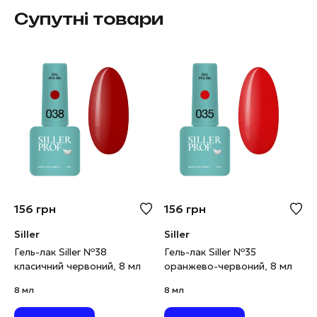
Супутні товари
156
грн
156
грн
Siller
Siller
Гель-лак Siller №38
Гель-лак Siller №35
класичний червоний, 8 мл
оранжево-червоний, 8 мл
8 мл
8 мл