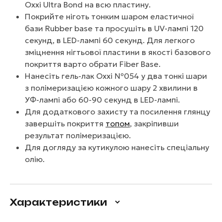
Oxxi Ultra Bond на всю пластину.
Покрийте ніготь тонким шаром еластичної
бази Rubber base та просушіть в UV-лампі 120
секунд, в LED-лампі 60 секунд. Для легкого
зміцнення нігтьової пластини в якості базового
покриття варто обрати Fiber Base.
Нанесіть гель-лак Oxxi №054 у два тонкі шари
з полімеризацією кожного шару 2 хвилини в
УФ-лампі або 60-90 секунд в LED-лампі.
Для додаткового захисту та посилення глянцу
завершіть покриття
топом
, закріпивши
результат полімеризацією.
Для догляду за кутикулою нанесіть спеціальну
олію.
Характеристики