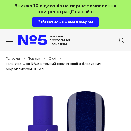
Знижка 10 відсотків на перше замовлення
при реєстрації на сайті
Зв'язатись з менеджером
магазин
професійної
косметики
Головна
>
Товари
>
Oxxi
>
Гель-лак Oxxi №054 темний фіолетовий з блакитним
мікроблиском, 10 мл