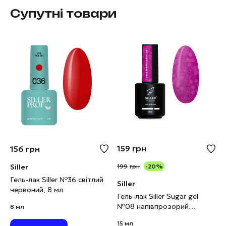
Супутні товари
159
грн
156
грн
Siller
199
грн
-20%
Гель-лак Siller №36 світлий
Siller
червоний, 8 мл
Гель-лак Siller Sugar gel
№08 напівпрозорий
8 мл
пурпурно-бузковий, 15 мл
15 мл