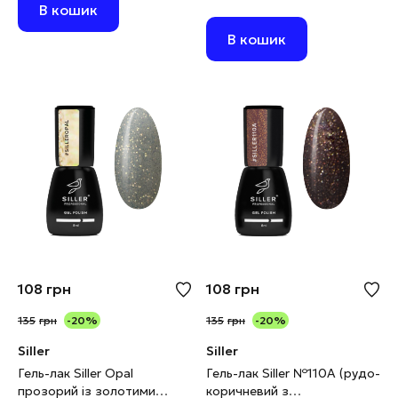
В кошик
В кошик
108
грн
108
грн
135
грн
-20%
135
грн
-20%
Siller
Siller
Гель-лак Siller Opal
Гель-лак Siller №110А (рудо-
прозорий із золотими
коричневий з