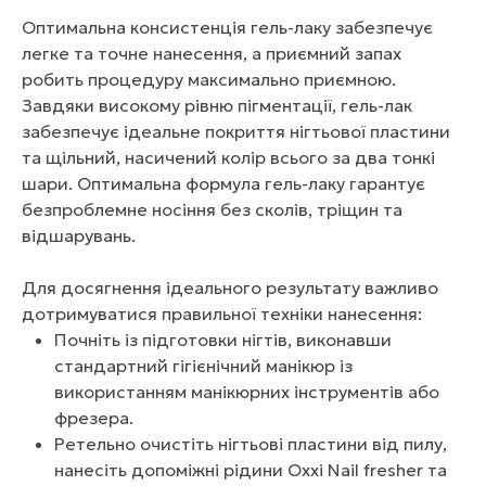
Оптимальна консистенція гель-лаку забезпечує
легке та точне нанесення, а приємний запах
робить процедуру максимально приємною.
Завдяки високому рівню пігментації, гель-лак
забезпечує ідеальне покриття нігтьової пластини
та щільний, насичений колір всього за два тонкі
шари. Оптимальна формула гель-лаку гарантує
безпроблемне носіння без сколів, тріщин та
відшарувань.
Для досягнення ідеального результату важливо
дотримуватися правильної техніки нанесення:
Почніть із підготовки нігтів, виконавши
стандартний гігієнічний манікюр із
використанням манікюрних інструментів або
фрезера.
Ретельно очистіть нігтьові пластини від пилу,
нанесіть допоміжні рідини Oxxi Nail fresher та