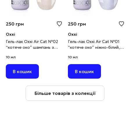
250
грн
250
грн
Oxxi
Oxxi
Гель-лак Oxxi Air Cat №02
Гель-лак Oxxi Air Cat №01
“котяче око” шампань з
“котяче око” ніжно-білий,
золотистим шимером, 10
10 мл
10 мл
10 мл
мл
В кошик
В кошик
Більше товарів з колекції