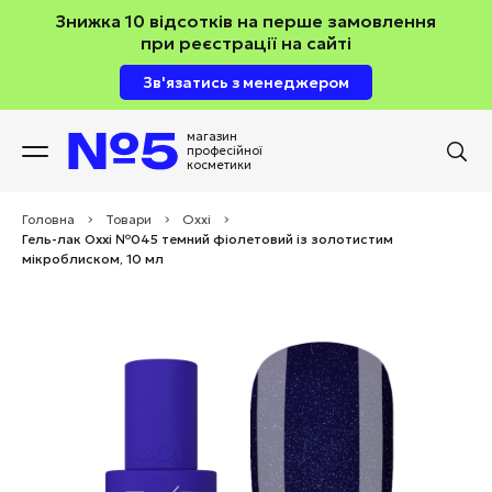
Знижка 10 відсотків на перше замовлення
при реєстрації на сайті
Зв'язатись з менеджером
магазин
професійної
косметики
Головна
>
Товари
>
Oxxi
>
Гель-лак Oxxi №045 темний фіолетовий із золотистим
мікроблиском, 10 мл