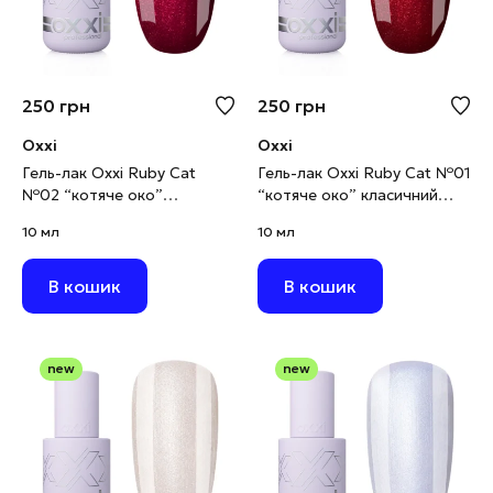
250
грн
250
грн
Oxxi
Oxxi
Гель-лак Oxxi Ruby Cat
Гель-лак Oxxi Ruby Cat №01
№02 “котяче око”
“котяче око” класичний
червоно-малиновий, 10 мл
червоний, 10 мл
10 мл
10 мл
В кошик
В кошик
new
new