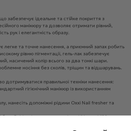
що забезпечує ідеальне та стійке покриття з
есійного манікюру та дозволяє отримати рівний,
ть рук і елегантність образу.
є легке та точне нанесення, а приємний запах робить
окому рівню пігментації, гель-лак забезпечує
ний, насичений колір всього за два тонкі шари.
облемне носіння без сколів, тріщин та відшарувань.
во дотримуватися правильної техніки нанесення:
тандартний гігієнічний манікюр із використанням
лу, нанесіть допоміжні рідини Oxxi Nail fresher та
бази Rubber base та просушіть в UV-лампі 120
о зміцнення нігтьової пластини в якості базового