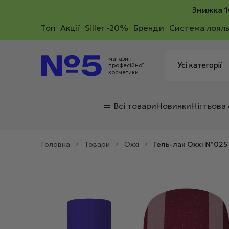
Знижка 1
Toп
Акції
Siller -20%
Бренди
Система лояль
магазин
професійної
косметики
Всі товари
Новинки
Нігтьова
Головна
>
Товари
>
Oxxi
>
Гель-лак Oxxi №025