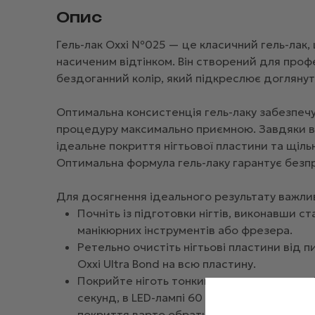
Опис
Гель-лак Oxxi №025 — це класичний гель-лак, 
насиченим відтінком. Він створений для проф
бездоганний колір, який підкреслює доглянутіс
Оптимальна консистенція гель-лаку забезпечу
процедуру максимально приємною. Завдяки вис
ідеальне покриття нігтьової пластини та щіль
Оптимальна формула гель-лаку гарантує безпр
Для досягнення ідеального результату важли
Почніть із підготовки нігтів, виконавши с
манікюрних інструментів або фрезера.
Ретельно очистіть нігтьові пластини від пи
Oxxi Ultra Bond на всю пластину.
Покрийте ніготь тонким шаром еластичної 
секунд, в LED-лампі 60 секунд. Для легког
покриття варто обрати Fiber Base.