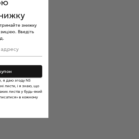
ою
знижку
отримайте знижку
зицією. Введіть
д.
 адресу
купон
, я даю згоду N5
і листи, і я знаю, що
ких листів у будь-який
писатися» в кожному