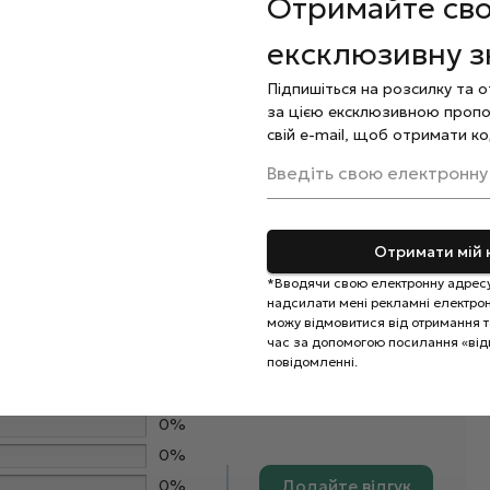
Отримайте св
шари з полімеризацією кожного шару 2 хвилини в УФ-
ексклюзивну 
лянцу завершіть покриття
топом
, закріпивши
Підпишіться на розсилку та 
за цією ексклюзивною пропо
льну олію.
свій e-mail, щоб отримати ко
Введіть свою електронну
Отримати мій 
*Вводячи свою електронну адресу
надсилати мені рекламні електронн
можу відмовитися від отримання та
час за допомогою посилання «від
повідомленні.
0%
0%
0%
Додайте відгук