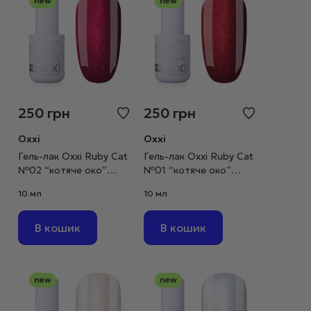
new
new
250
грн
250
грн
Oxxi
Oxxi
Гель-лак Oxxi Ruby Cat
Гель-лак Oxxi Ruby Cat
№02 “котяче око”
№01 “котяче око”
червоно-малиновий,
класичний червоний,
10 мл
10 мл
10 мл
10 мл
В кошик
В кошик
new
new