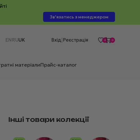
йті
Зв'язатись з менеджером
EN
RU
UK
Вхід
Реєстрація
|
0
0
тратні матеріали
Прайс-каталог
Інші товари колекції