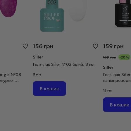
156
грн
159
грн
Siller
199
грн
-20%
Гель-лак Siller №02 білий, 8 мл
Siller
gar gel №08
8 мл
Гель-лак Sill
рпурно-
напівпрозори
В кошик
15 мл
В кошик