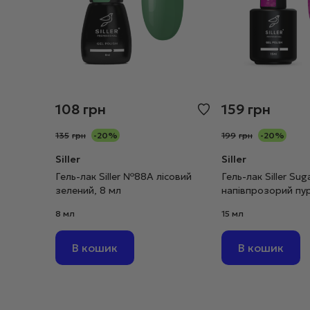
108
грн
159
грн
135
грн
-20%
199
грн
-20%
Siller
Siller
Гель-лак Siller №88А лісовий
Гель-лак Siller Su
зелений, 8 мл
напівпрозорий пу
бузковий, 15 мл
8 мл
15 мл
В кошик
В кошик