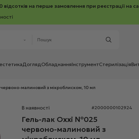
0 відсотків на перше замовлення при реєстрації на са
ності
 естетика
Догляд
Обладнання
Інструмент
Стерилізація
Ви
 червоно-малиновий з мікроблиском, 10 мл
В наявності
#2000000102924
Гель-лак Oxxi №025
червоно-малиновий з