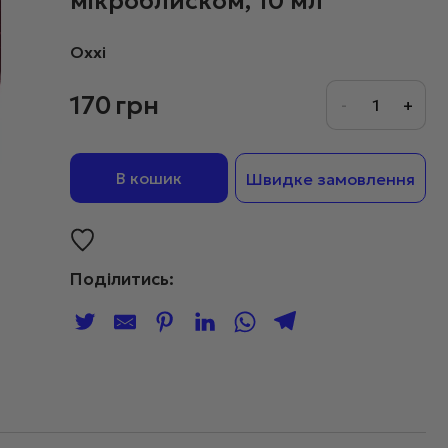
мікроблиском, 10 мл
Oxxi
170
грн
В кошик
Швидке замовлення
Поділитись: