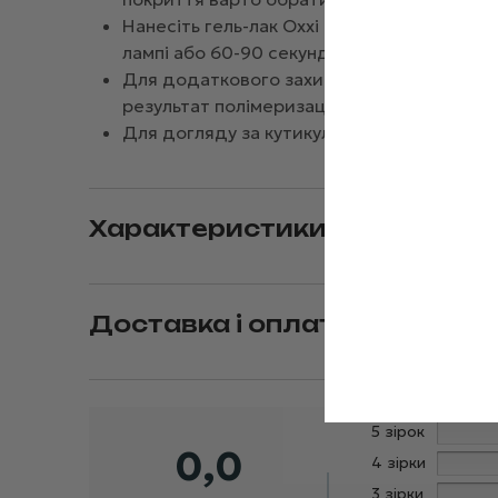
Нанесіть гель-лак Oxxi №025 у два тонкі 
лампі або 60-90 секунд в LED-лампі.
Для додаткового захисту та посилення г
результат полімеризацією.
Для догляду за кутикулою нанесіть спеціа
Характеристики
Доставка і оплата
5 зірок
0,0
4 зірки
3 зірки