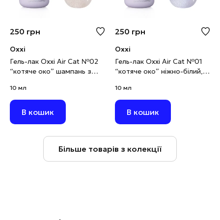
250
грн
250
грн
Oxxi
Oxxi
Гель-лак Oxxi Air Cat №02
Гель-лак Oxxi Air Cat №01
“котяче око” шампань з
“котяче око” ніжно-білий,
золотистим шимером, 10
10 мл
10 мл
10 мл
мл
В кошик
В кошик
Більше товарів з колекції