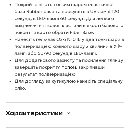
Покрийте ніготь тонким шаром еластичної
бази Rubber base та просушіть в UV-лампі 120
секунд, в LED-лампі 60 секунд. Для легкого
зміцнення нігтьової пластини в якості базового
покриття варто обрати Fiber Base.
Нанесіть гель-лак Oxxi №018 у два тонкі шари з
полімеризацією кожного шару 2 хвилини в УФ-
лампі або 60-90 секунд в LED-лампі.
Для додаткового захисту та посилення глянцу
завершіть покриття
топом
, закріпивши
результат полімеризацією.
Для догляду за кутикулою нанесіть спеціальну
олію.
Характеристики