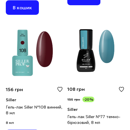
В кошик
108
грн
156
грн
Siller
135
грн
-20%
Гель-лак Siller №108 винний,
Siller
8 мл
Гель-лак Siller №77 темно-
бірюзовий, 8 мл
8 мл