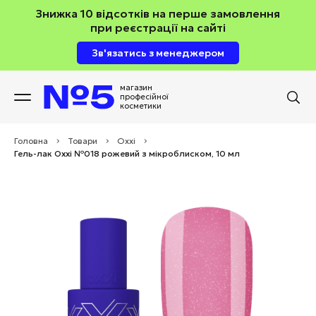
Знижка 10 відсотків на перше замовлення
при реєстрації на сайті
Зв'язатись з менеджером
магазин
професійної
косметики
Головна
>
Товари
>
Oxxi
>
Гель-лак Oxxi №018 рожевий з мікроблиском, 10 мл