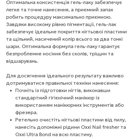
Оптимальна консистенція гель-лаку забезпечує
легке та точне нанесення, а приємний запах
робить процедуру максимально приємною.
Завдяки високому рівню пігментації, гель-лак
забезпечує ідеальне покриття нігтьової пластини
та щільний, насичений колір всього за два тонкі
шари. Оптимальна формула гель-лаку гарантує
безпроблемне носіння без сколів, тріщин та
відшарувань.
Для досягнення ідеального результату важливо
дотримуватися правильної техніки нанесення:
Почніть із підготовки нігтів, виконавши
стандартний гігієнічний манікюр із
використанням манікюрних інструментів або
фрезера.
Ретельно очистіть нігтьові пластини від пилу,
нанесіть допоміжні рідини Oxxi Nail fresher та
Oxxi Ultra Bond на всю пластину.