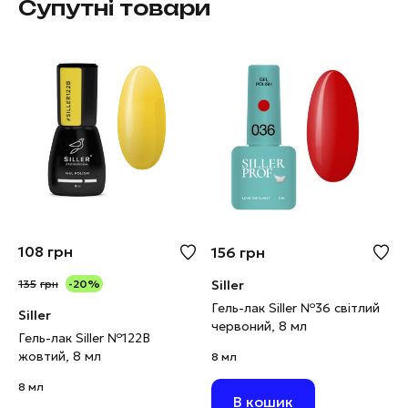
Супутні товари
108
грн
156
грн
135
грн
-20%
Siller
Гель-лак Siller №36 світлий
Siller
червоний, 8 мл
Гель-лак Siller №122В
жовтий, 8 мл
8 мл
8 мл
В кошик