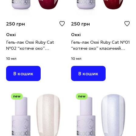
250
грн
250
грн
Oxxi
Oxxi
Гель-лак Oxxi Ruby Cat
Гель-лак Oxxi Ruby Cat №01
№02 “котяче око”
“котяче око” класичний
червоно-малиновий, 10 мл
червоний, 10 мл
10 мл
10 мл
В кошик
В кошик
new
new