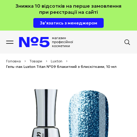
Знижка 10 відсотків на перше замовлення
при реєстрації на сайті
Зв'язатись з менеджером
магазин
професійної
косметики
Головна
>
Товари
>
Luxton
>
Гель-лак Luxton Titan №09 блакитний з блискітками, 10 мл