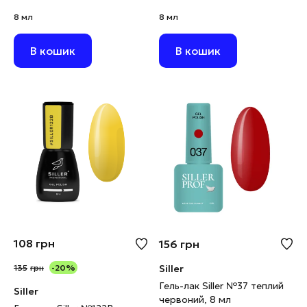
блискітками, 8 мл
8 мл
8 мл
В кошик
В кошик
108
грн
156
грн
135
грн
-20%
Siller
Гель-лак Siller №37 теплий
Siller
червоний, 8 мл