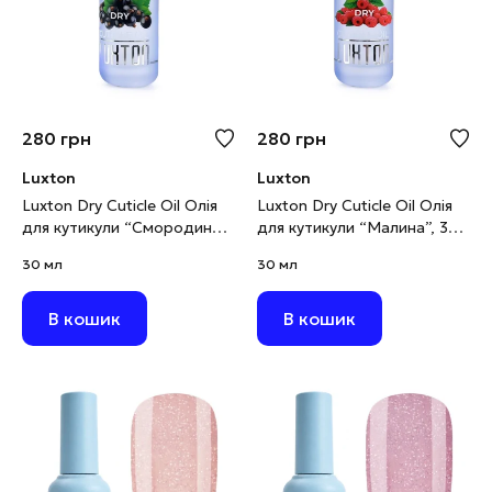
280
грн
280
грн
Luxton
Luxton
Luxton Dry Cuticle Oil Олія
Luxton Dry Cuticle Oil Олія
для кутикули “Смородина”,
для кутикули “Малина”, 30
30 мл
мл
30 мл
30 мл
В кошик
В кошик