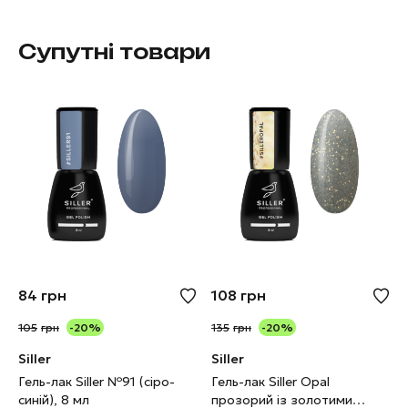
Супутні товари
84
грн
108
грн
105
грн
-20%
135
грн
-20%
Siller
Siller
Гель-лак Siller №91 (сіро-
Гель-лак Siller Opal
синій), 8 мл
прозорий із золотими