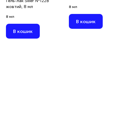
Гель-лак Siller №122В
жовтий, 8 мл
8 мл
8 мл
В кошик
В кошик