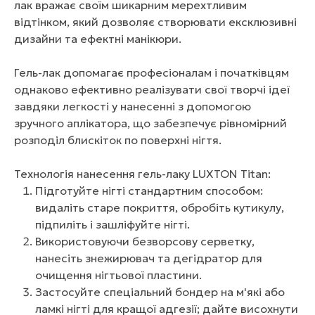
лак вражає своїм шикарним мерехтливим
відтінком, який дозволяє створювати ексклюзивні
дизайни та ефектні манікюри.
Гель-лак допомагає професіоналам і початківцям
однаково ефективно реалізувати свої творчі ідеї
завдяки легкості у нанесенні з допомогою
зручного аплікатора, що забезпечує рівномірний
розподіл блискіток по поверхні нігтя.
Технологія нанесення гель-лаку LUXTON Titan:
Підготуйте нігті стандартним способом:
видаліть старе покриття, обробіть кутикулу,
підпиліть і зашліфуйте нігті.
Використовуючи безворсову серветку,
нанесіть знежирювач та дегідратор для
очищення нігтьової пластини.
Застосуйте спеціальний бондер на м'які або
ламкі нігті для кращої адгезії; дайте висохнути