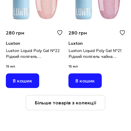
280
грн
280
грн
Luxton
Luxton
Luxton Liquid Poly Gel №22
Luxton Liquid Poly Gel №21
Рідкий полігель
Рідкий полігель чайна
карамельний
троянда світловідбивний,
15 мл
15 мл
світловідбивний, 15 мл
15 мл
В кошик
В кошик
Більше товарів з колекції