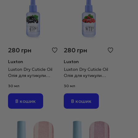
280
грн
280
грн
Luxton
Luxton
Luxton Dry Cuticle Oil
Luxton Dry Cuticle Oil
Олія для кутикули
Олія для кутикули
“Смородина”, 30 мл
“Малина”, 30 мл
30 мл
30 мл
В кошик
В кошик