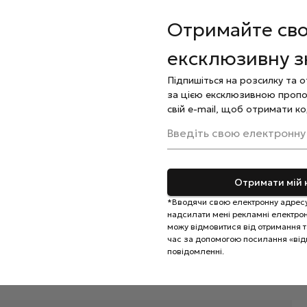
й край і полімеризуйте кожен шар під УФ або LED
Отримайте св
уючи вільний край і полімеризуйте кожен шар. За
ексклюзивну 
я більш насиченого блиску.
Підпишіться на розсилку та 
исушіть під лампою.
за цією ексклюзивною пропо
ом, видаліть дисперсію за допомогою спеціального
свій e-mail, щоб отримати ко
живлення кутикульної зони.
Введіть свою електронну
Отримати мій 
*Вводячи свою електронну адресу
надсилати мені рекламні електронн
можу відмовитися від отримання та
час за допомогою посилання «від
повідомленні.