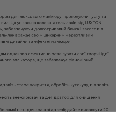
бором для люксового манікюру, пропонуючи густу та
 пил. Ця унікальна колекція гель-лаків від LUXTON
сть, забезпечуючи довготривалий блиск і захист від
гель-лак вражає своїм шикарним мерехтливим
ивні дизайни та ефектні манікюри.
цям однаково ефективно реалізувати свої творчі ідеї
учного аплікатора, що забезпечує рівномірний
идаліть старе покриття, обробіть кутикулу, підпиліть
несіть знежирювач та дегідратор для очищення
о ламкі нігті для кращої адгезії; дайте висохнути 20