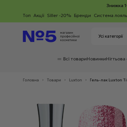
Знижка 1
Toп
Акції
Siller -20%
Бренди
Система лояль
магазин
професійної
косметики
Всі товари
Новинки
Нігтьова
Головна
>
Товари
>
Luxton
>
Гель-лак Luxton T