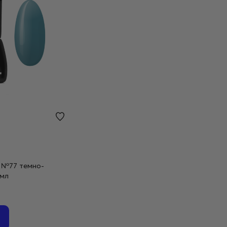
er №77 темно-
 мл