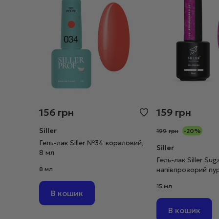
156
грн
159
грн
Siller
199
грн
-20%
Гель-лак Siller №34 кораловий,
Siller
8 мл
Гель-лак Siller Su
8 мл
напівпрозорий пу
бузковий, 15 мл
15 мл
В кошик
В кошик