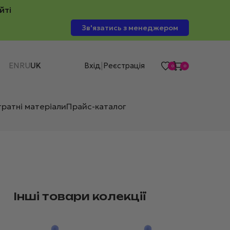
йті
Зв'язатись з менеджером
EN
RU
UK
Вхід
Реєстрація
|
0
0
тратні матеріали
Прайс-каталог
Інші товари колекції