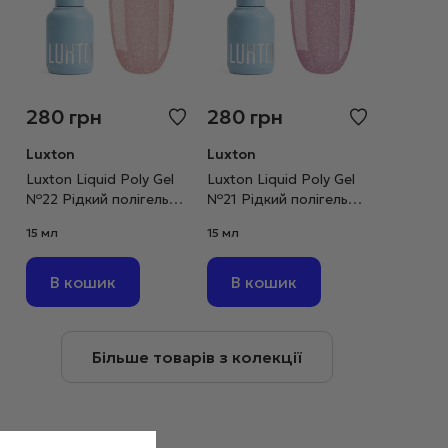
280
грн
280
грн
Luxton
Luxton
Luxton Liquid Poly Gel
Luxton Liquid Poly Gel
№22 Рідкий полігель
№21 Рідкий полігель
карамельний
чайна троянда
15 мл
15 мл
світловідбивний, 15 мл
світловідбивний, 15 мл
В кошик
В кошик
Більше товарів з колекції