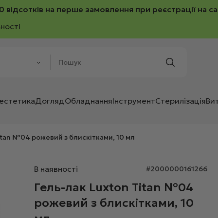
0 відсотків на перше замовлення при реєстрації на са
ності
 естетика
Догляд
Обладнання
Інструмент
Стерилізація
Ви
itan №04 рожевий з блискітками, 10 мл
В наявності
#2000000161266
Гель-лак Luxton Titan №04
рожевий з блискітками, 10