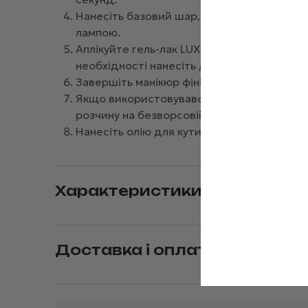
Нанесіть базовий шар, запечатайте вільни
лампою.
Аплікуйте гель-лак LUXTON Titan, запечат
необхідності нанесіть додатковий шар дл
Завершіть манікюр фінішним покриттям, в
Якщо використовувався топ з липким шар
розчину на безворсовій серветці.
Нанесіть олію для кутикули для догляду і 
Характеристики
Доставка і оплата