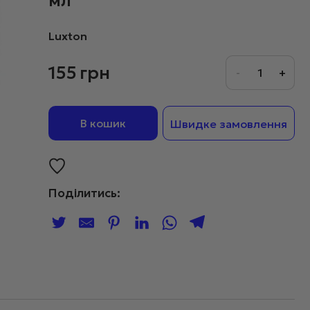
мл
Luxton
155
грн
В кошик
Швидке замовлення
Поділитись: