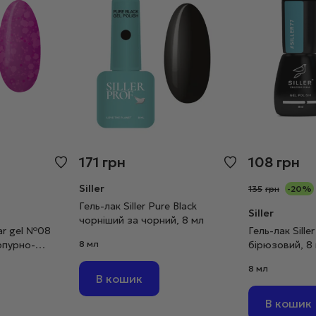
171
грн
108
грн
Siller
135
грн
-20%
Гель-лак Siller Pure Black
Siller
чорніший за чорний, 8 мл
gar gel №08
Гель-лак Sill
рпурно-
8 мл
бірюзовий, 8
8 мл
В кошик
В кошик