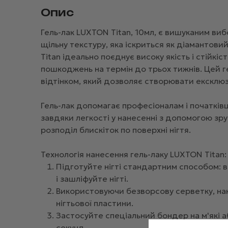
Опис
Гель-лак LUXTON Titan, 10мл, є вишуканим ви
щільну текстуру, яка іскриться як діамантовий
Titan ідеально поєднує високу якість і стійкі
пошкоджень на термін до трьох тижнів. Цей 
відтінком, який дозволяє створювати ексклюз
Гель-лак допомагає професіоналам і початків
завдяки легкості у нанесенні з допомогою зр
розподіл блискіток по поверхні нігтя.
Технологія нанесення гель-лаку LUXTON Titan:
Підготуйте нігті стандартним способом: в
і зашліфуйте нігті.
Використовуючи безворсову серветку, на
нігтьової пластини.
Застосуйте спеціальний бондер на м'які аб
секунд.