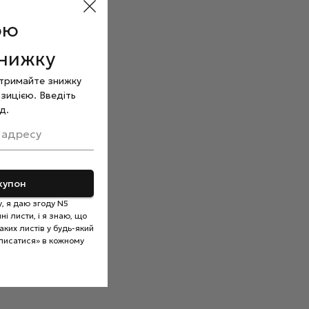
ою
знижку
отримайте знижку
зицією. Введіть
д.
 адресу
купон
, я даю згоду N5
і листи, і я знаю, що
ких листів у будь-який
писатися» в кожному