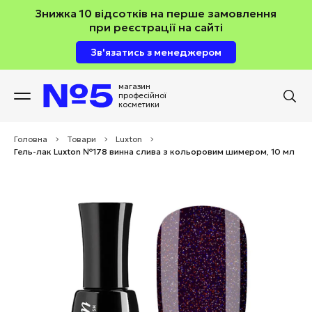
Знижка 10 відсотків на перше замовлення
при реєстрації на сайті
Зв'язатись з менеджером
магазин
професійної
косметики
Головна
>
Товари
>
Luxton
>
Гель-лак Luxton №178 винна слива з кольоровим шимером, 10 мл