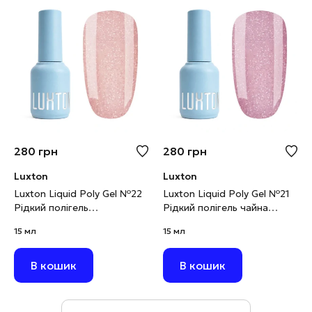
280
грн
280
грн
Luxton
Luxton
Luxton Liquid Poly Gel №22
Luxton Liquid Poly Gel №21
Рідкий полігель
Рідкий полігель чайна
карамельний
троянда світловідбивний,
15 мл
15 мл
світловідбивний, 15 мл
15 мл
В кошик
В кошик