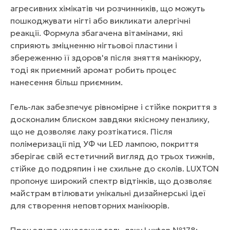
агресивних хімікатів чи розчинників, що можуть
пошкоджувати нігті або викликати алергічні
реакції. Формула збагачена вітамінами, які
сприяють зміцненню нігтьової пластини і
збереженню її здоров'я після зняття манікюру,
тоді як приємний аромат робить процес
нанесення більш приємним.
Гель-лак забезпечує рівномірне і стійке покриття з
досконалим блиском завдяки якісному пензлику,
що не дозволяє лаку розтікатися. Після
полімеризації під УФ чи LED лампою, покриття
зберігає свій естетичний вигляд до трьох тижнів,
стійке до подряпин і не схильне до сколів. LUXTON
пропонує широкий спектр відтінків, що дозволяє
майстрам втілювати унікальні дизайнерські ідеї
для створення неповторних манікюрів.