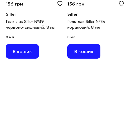
156
грн
156
грн
Siller
Siller
Гель-лак Siller №39
Гель-лак Siller №34
червоно-вишневий, 8 мл
кораловий, 8 мл
8 мл
8 мл
В кошик
В кошик