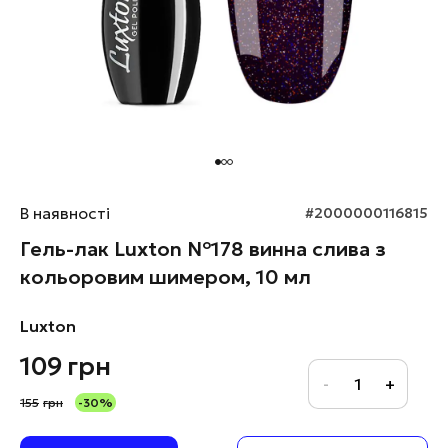
В наявності
#2000000116815
Гель-лак Luxton №178 винна слива з
кольоровим шимером, 10 мл
Luxton
109
грн
155
грн
-30%