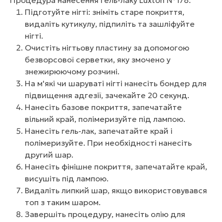
Процедура нанесення гель-лаку Luxton №178:
Підготуйте нігті: зніміть старе покриття,
видаліть кутикулу, підпиліть та зашліфуйте
нігті.
Очистіть нігтьову пластину за допомогою
безворсової серветки, яку змочено у
знежирюючому розчині.
На м'які чи шаруваті нігті нанесіть бондер для
підвищення адгезії, зачекайте 20 секунд.
Нанесіть базове покриття, запечатайте
вільний край, полімеризуйте під лампою.
Нанесіть гель-лак, запечатайте край і
полімеризуйте. При необхідності нанесіть
другий шар.
Нанесіть фінішне покриття, запечатайте край,
висушіть під лампою.
Видаліть липкий шар, якщо використовувався
топ з таким шаром.
Завершіть процедуру, нанесіть олію для