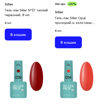
Siller
135
грн
-20%
Гель-лак Siller №37 теплий
Siller
червоний, 8 мл
Гель-лак Siller Opal
прозорий із золотими
8 мл
блискітками, 8 мл
8 мл
В кошик
В кошик