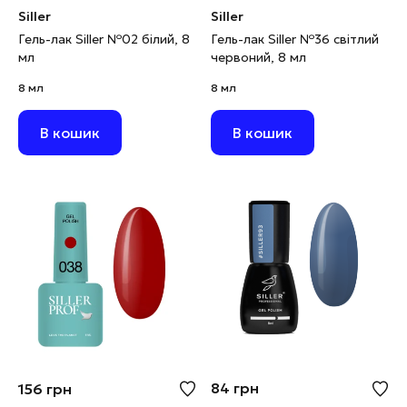
Siller
Siller
Гель-лак Siller №02 білий, 8
Гель-лак Siller №36 світлий
мл
червоний, 8 мл
8 мл
8 мл
В кошик
В кошик
84
грн
156
грн