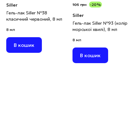
Siller
105
грн
-20%
Гель-лак Siller №38
Siller
класичний червоний, 8 мл
Гель-лак Siller №93 (колір
морської хвилі), 8 мл
8 мл
8 мл
В кошик
В кошик