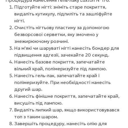
Процедура нанесення гель-лаку Luxton №176:
Підготуйте нігті: зніміть старе покриття,
видаліть кутикулу, підпиліть та зашліфуйте
нігті.
Очистіть нігтьову пластину за допомогою
безворсової серветки, яку змочено у
знежирюючому розчині.
На м'які чи шаруваті нігті нанесіть бондер для
підвищення адгезії, зачекайте 20 секунд.
Нанесіть базове покриття, запечатайте
вільний край, полімеризуйте під лампою.
Нанесіть гель-лак, запечатайте край і
полімеризуйте. При необхідності нанесіть
другий шар.
Нанесіть фінішне покриття, запечатайте край,
висушіть під лампою.
Видаліть липкий шар, якщо використовувався
топ з таким шаром.
Завершіть процедуру, нанесіть олію для