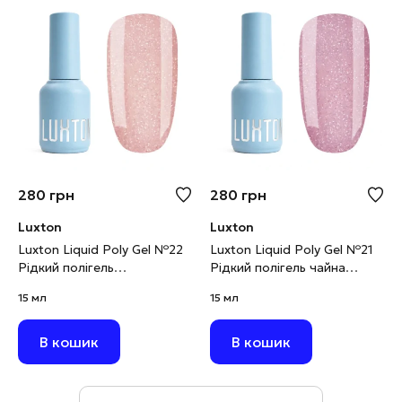
280
грн
280
грн
Luxton
Luxton
Luxton Liquid Poly Gel №22
Luxton Liquid Poly Gel №21
Рідкий полігель
Рідкий полігель чайна
карамельний
троянда світловідбивний,
15 мл
15 мл
світловідбивний, 15 мл
15 мл
В кошик
В кошик