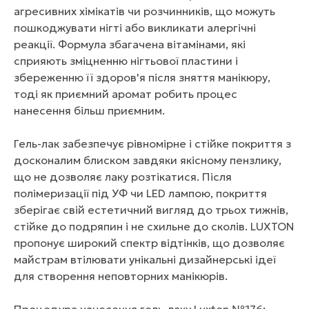
агресивних хімікатів чи розчинників, що можуть
пошкоджувати нігті або викликати алергічні
реакції. Формула збагачена вітамінами, які
сприяють зміцненню нігтьової пластини і
збереженню її здоров'я після зняття манікюру,
тоді як приємний аромат робить процес
нанесення більш приємним.
Гель-лак забезпечує рівномірне і стійке покриття з
досконалим блиском завдяки якісному пензлику,
що не дозволяє лаку розтікатися. Після
полімеризації під УФ чи LED лампою, покриття
зберігає свій естетичний вигляд до трьох тижнів,
стійке до подряпин і не схильне до сколів. LUXTON
пропонує широкий спектр відтінків, що дозволяє
майстрам втілювати унікальні дизайнерські ідеї
для створення неповторних манікюрів.