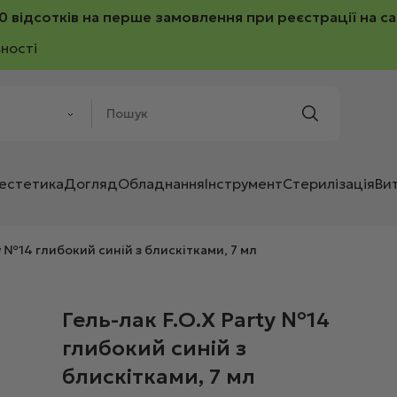
0 відсотків на перше замовлення при реєстрації на са
ності
 естетика
Догляд
Обладнання
Інструмент
Стерилізація
Ви
y №14 глибокий синій з блискітками, 7 мл
Гель-лак F.O.X Party №14
глибокий синій з
блискітками, 7 мл