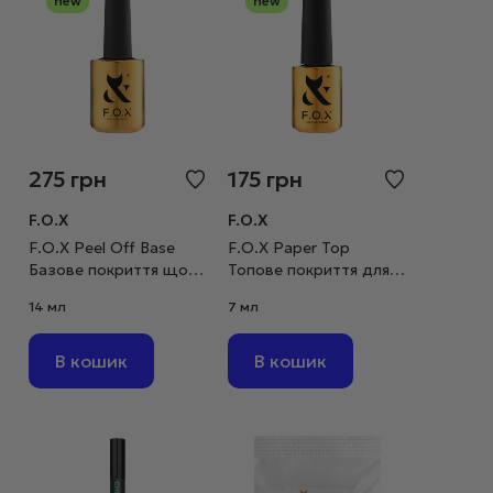
new
new
275
грн
175
грн
F.O.X
F.O.X
F.O.X Peel Off Base
F.O.X Paper Top
Базове покриття що
Топове покриття для
легко знімається, 14 мл
малювання олівцем, 7
14 мл
7 мл
мл
В кошик
В кошик