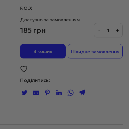
F.O.X
Доступно за замовленням
185
грн
В кошик
Швидке замовлення
Поділитись: