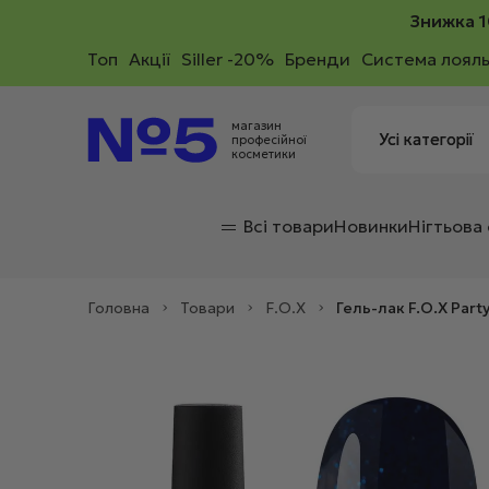
Знижка 1
Toп
Акції
Siller -20%
Бренди
Система лояль
магазин
професійної
косметики
Всі товари
Новинки
Нігтьова
Головна
>
Товари
>
F.O.X
>
Гель-лак F.O.X Part