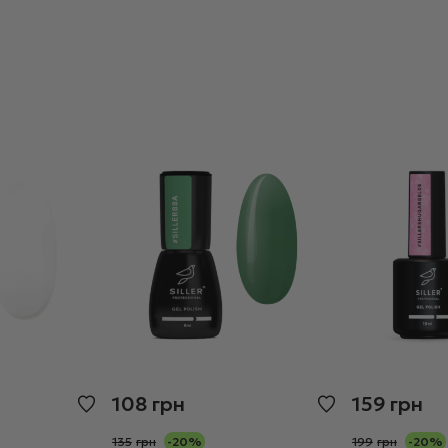
108
грн
159
грн
135
грн
-20%
199
грн
-20%