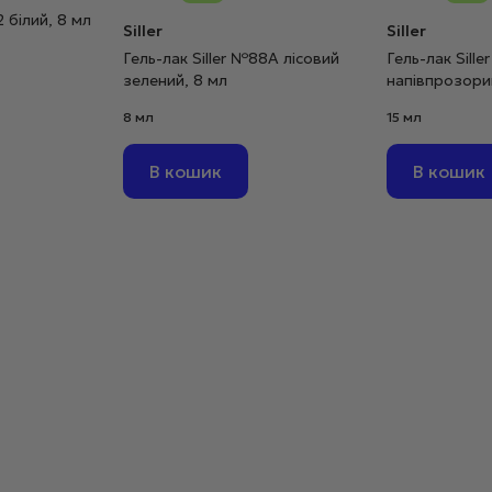
2 білий, 8 мл
Siller
Siller
Гель-лак Siller №88А лісовий
Гель-лак Sill
зелений, 8 мл
напівпрозори
8 мл
15 мл
В кошик
В кошик