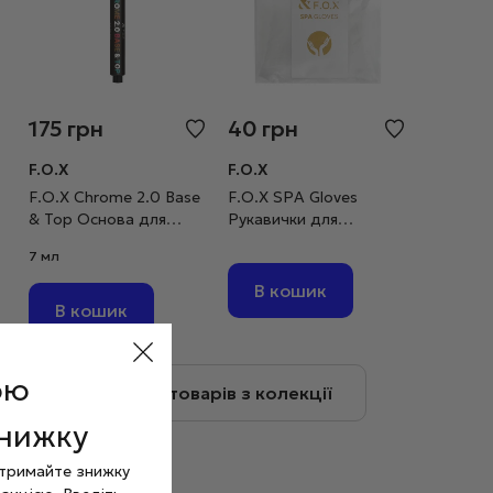
175
грн
40
грн
F.O.X
F.O.X
F.O.X Chrome 2.0 Base
F.O.X SPA Gloves
& Top Основа для
Рукавички для
втирки, 7 мл
манікюру одноразові
7 мл
В кошик
В кошик
ою
Більше товарів з колекції
знижку
отримайте знижку