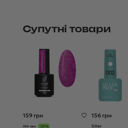
Супутні товари
159
грн
156
грн
Siller
199
грн
-20%