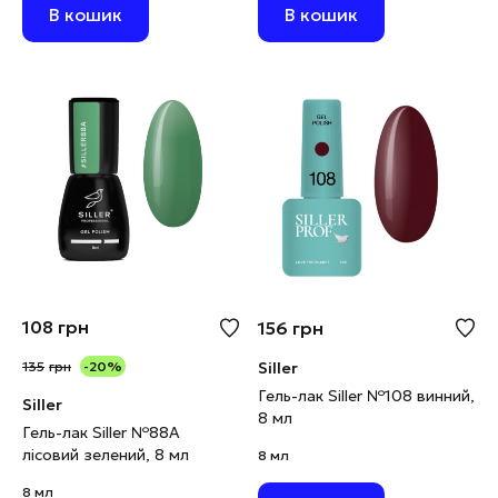
В кошик
В кошик
108
грн
156
грн
135
грн
-20%
Siller
Гель-лак Siller №108 винний,
Siller
8 мл
Гель-лак Siller №88А
лісовий зелений, 8 мл
8 мл
8 мл