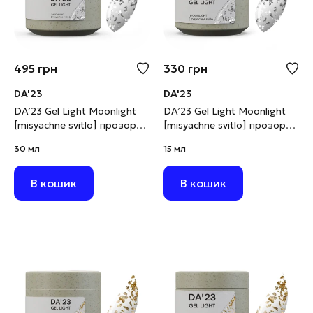
495
грн
330
грн
DA'23
DA'23
DA’23 Gel Light Moonlight
DA’23 Gel Light Moonlight
[misyachne svitlo] прозорий
[misyachne svitlo] прозорий
з срібною поталлю, 30 мл
з срібною поталлю, 15 мл
30 мл
15 мл
В кошик
В кошик