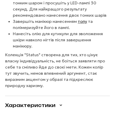
тонким шаром і просушіть у LED-лампі 30
секунд. Для найкращого результату
рекомендовано нанесення двох тонких шарів
Завершіть манікюр нанесенням
топу
та
полімеризуйте його в лампі.
Нанесіть олію для кутикули для зволоження
шкіри навколо нігтів після завершення
манікюру.
Колекція "Status" створена для тих, хто цінує
власну індивідуальність, не боїться заявляти про
себе та сміливо йде до своєї мети. Кожен колір
тут звучить, немов впевнений аргумент, стає
виразним акцентом у образі та підкреслює
природну харизму.
Характеристики