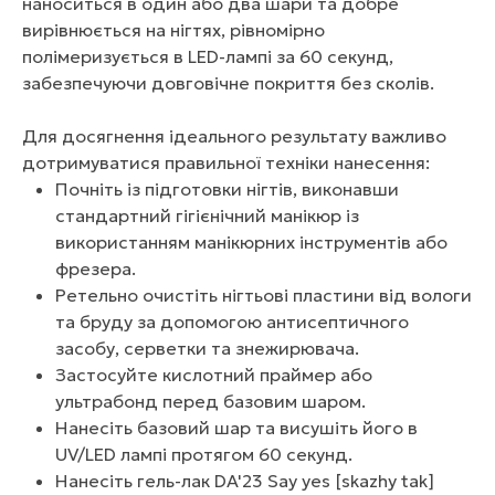
наноситься в один або два шари та добре
вирівнюється на нігтях, рівномірно
полімеризується в LED-лампі за 60 секунд,
забезпечуючи довговічне покриття без сколів.
Для досягнення ідеального результату важливо
дотримуватися правильної техніки нанесення:
Почніть із підготовки нігтів, виконавши
стандартний гігієнічний манікюр із
використанням манікюрних інструментів або
фрезера.
Ретельно очистіть нігтьові пластини від вологи
та бруду за допомогою антисептичного
засобу, серветки та знежирювача.
Застосуйте кислотний праймер або
ультрабонд перед базовим шаром.
Нанесіть базовий шар та висушіть його в
UV/LED лампі протягом 60 секунд.
Нанесіть гель-лак DA'23 Say yes [skazhy tak]