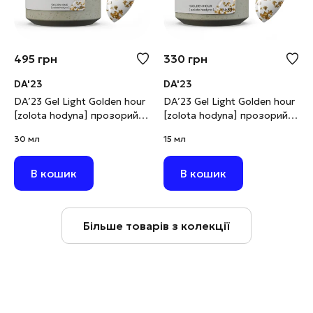
495
грн
330
грн
DA'23
DA'23
DA’23 Gel Light Golden hour
DA’23 Gel Light Golden hour
[zolota hodyna] прозорий з
[zolota hodyna] прозорий з
золотою поталлю, 30 мл
золотою поталлю, 15 мл
30 мл
15 мл
В кошик
В кошик
Більше товарів з колекції