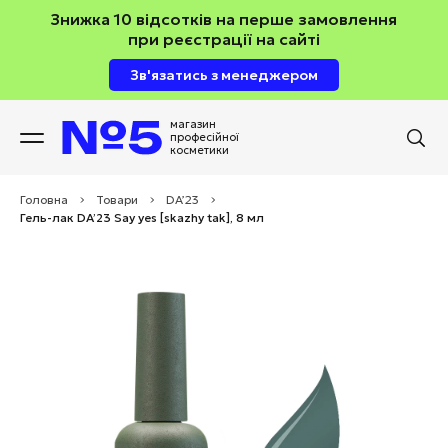
Знижка 10 відсотків на перше замовлення
при реєстрації на сайті
Зв'язатись з менеджером
магазин
професійної
косметики
Головна
>
Товари
>
DA’23
>
Гель-лак DA’23 Say yes [skazhy tak], 8 мл