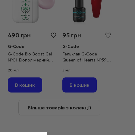
490
грн
95
грн
G-Code
G-Code
G-Code Bio Boost Gel
Гель-лак G-Code
№01 Біополімерний
Queen of Hearts №39
гель ніжно-рожевий,
темно-червоний, 5 мл
20 мл
5 мл
20 мл
В кошик
В кошик
Більше товарів з колекції