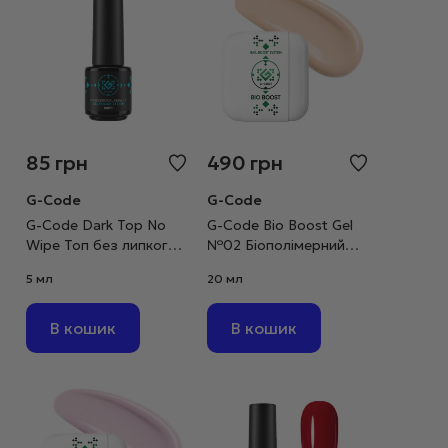
85
грн
490
грн
G-Code
G-Code
G-Code Dark Top No
G-Code Bio Boost Gel
Wipe Топ без липкого
№02 Біополімерний
шару для темних і
гель ніжно-бежевий,
5 мл
20 мл
яскравих кольорів, 5
20 мл
мл
В кошик
В кошик