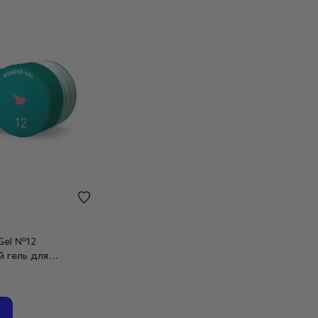
 Gel №12
 гель для
 рожевий, 30 мл