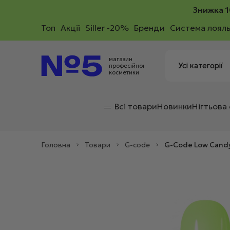
Знижка 1
Toп
Акції
Siller -20%
Бренди
Система лояль
магазин
професійної
косметики
Всі товари
Новинки
Нігтьова
Головна
>
Товари
>
G-code
>
G-Code Low Candy