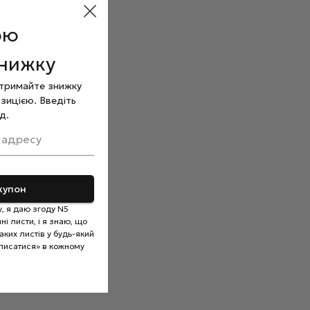
ою
знижку
отримайте знижку
зицією. Введіть
д.
 адресу
купон
, я даю згоду N5
і листи, і я знаю, що
ких листів у будь-який
писатися» в кожному