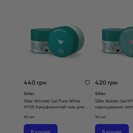
440
грн
420
грн
Siller
Siller
Siller Wonder Gel Pure White
Siller Builder Gel 
№08 Камуфлюючий гель для
нарощування тепл
моделювання біліший за білий,
30 мл
30 мл
30 мл
30 мг
В кошик
В кошик