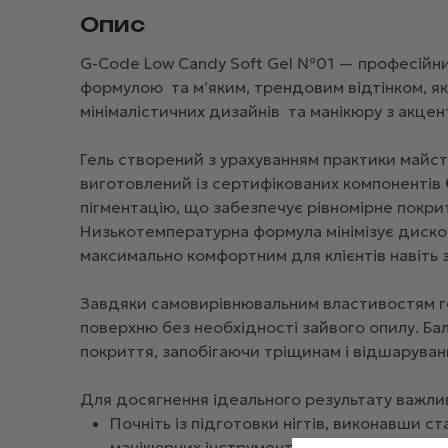
Опис
G-Code Low Candy Soft Gel №01 — професійни
формулою та м’яким, трендовим відтінком, як
мінімалістичних дизайнів та манікюру з акцен
Гель створений з урахуванням практики майст
виготовлений із сертифікованих компонентів
пігментацію, що забезпечує рівномірне покри
Низькотемпературна формула мінімізує диско
максимально комфортним для клієнтів навіть 
Завдяки самовирівнювальним властивостям гел
поверхню без необхідності зайвого опилу. Бал
покриття, запобігаючи тріщинам і відшаруванн
Для досягнення ідеального результату важли
Почніть із підготовки нігтів, виконавши с
манікюрних інструментів або фрезера.