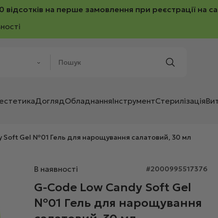
0 відсотків на перше замовлення при реєстрації на са
ності
 естетика
Догляд
Обладнання
Інструмент
Стерилізація
Ви
 Soft Gel №01 Гель для нарощування салатовий, 30 мл
В наявності
#2000995517376
G-Code Low Candy Soft Gel
№01 Гель для нарощування