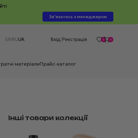
йті
Зв'язатись з менеджером
EN
RU
UK
Вхід
Реєстрація
|
0
0
тратні матеріали
Прайс-каталог
Інші товари колекції