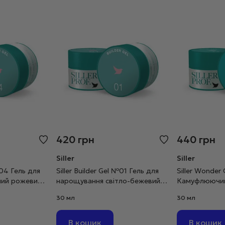
420
грн
440
грн
Siller
Siller
№04 Гель для
Siller Builder Gel №01 Гель для
Siller Wonder
ий рожевий,
нарощування світло-бежевий,
Камуфлюючий
30 мл
моделювання
30 мл
30 мл
В кошик
В кошик