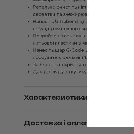
Ретельно очистіть нігтьові пластини від 
серветки та знежирювача.
Нанесіть Ultrabond для зміцнення зчеплен
секунд для повного висихання.
Покрийте ніготь тонким шаром Rubber Base
нігтьової пластини в якості базового покр
Нанесіть шар G-Code Low Candy Soft Gel 
просушіть в UV-лампі 120 секунд, в LED-ла
Завершіть покриття топом, закріпивши ре
Для догляду за кутикулою нанесіть спеці
Характеристики
Доставка і оплата