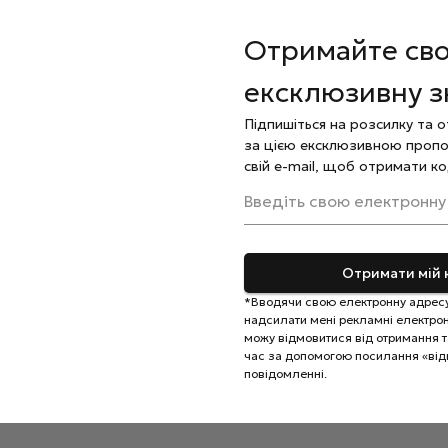
вологи та бруду за допомогою антисептичного засобу,
Отримайте св
ня матеріалу з нігтьовою пластиною, зачекайте 30
ексклюзивну 
 та просушіть у лампі. Для легкого зміцнення
Підпишіться на розсилку та 
иття варто обрати Fiber Base.
за цією ексклюзивною пропо
свій e-mail, щоб отримати ко
№01, сформуйте правильну архитектуру нігтя та
мпі 60 секунд.
Введіть свою електронну
зультат полімеризацією.
альну
олію
Отримати мій 
*Вводячи свою електронну адресу
надсилати мені рекламні електронн
можу відмовитися від отримання та
час за допомогою посилання «від
повідомленні.