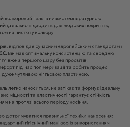
й кольоровий гель із низькотемпературною
ий ідеально підходить для нюдових покриттів,
том на чистоту кольору.
рів, відповідає сучасним європейським стандартам і
ЄС
. Він має оптимальну консистенцію та середню
ття вже з першого шару без просвітів.
мфорт під час полімеризації та робить процес
з дуже чутливою нігтьовою пластиною.
ь легко наноситься, не затікає та формує ідеальну
анс міцності та еластичності гарантує стійкість
ям на протязі всього періоду носіння.
во дотримуватися правильної техніки нанесення:
тандартний гігієнічний манікюр із використанням