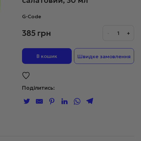
салатовий, 30 мл
G-Code
385
грн
В кошик
Швидке замовлення
Поділитись: