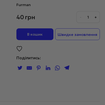
Furman
40
грн
В кошик
Швидке замовлення
Поділитись: