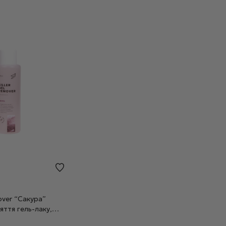
mover “Сакура”
яття гель-лаку,