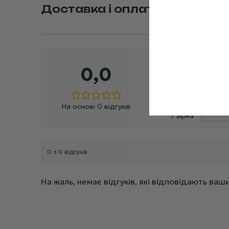
Доставка і оплата
5 зірок
0,0
4 зірки
3 зірки
2 зірки
На основі 0 відгуків
1 зірка
0 з 0 відгуків
На жаль, немає відгуків, які відповідають в