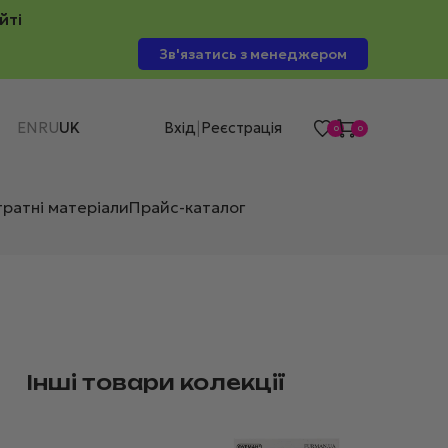
йті
Зв'язатись з менеджером
EN
RU
UK
Вхід
Реєстрація
|
0
0
тратні матеріали
Прайс-каталог
Інші товари колекції