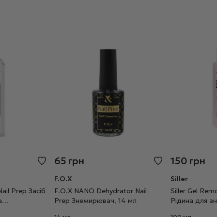
65
грн
150
грн
F.O.X
Siller
il Prep Засіб
F.O.X NANO Dehydrator Nail
Siller Gel Re
а
Prep Знежирювач, 14 мл
Рідина для зн
 мл
100 мл
14 мл
100 мл