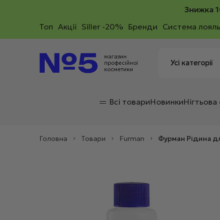
Знижка 1
Toп
Акції
Siller -20%
Бренди
Система лояль
магазин
професійної
косметики
Всі товари
Новинки
Нігтьова
Головна
>
Товари
>
Furman
>
Фурман Рідина дл