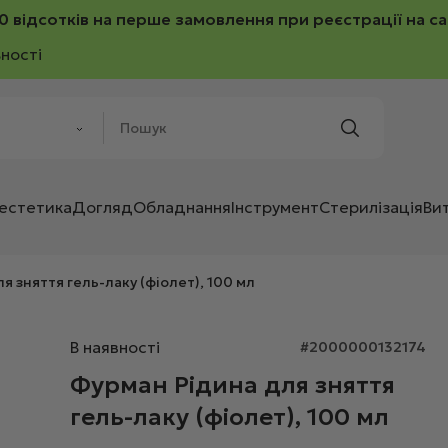
0 відсотків на перше замовлення при реєстрації на са
ності
 естетика
Догляд
Обладнання
Інструмент
Стерилізація
Ви
я зняття гель-лаку (фіолет), 100 мл
В наявності
#2000000132174
Фурман Рідина для зняття
гель-лаку (фіолет), 100 мл