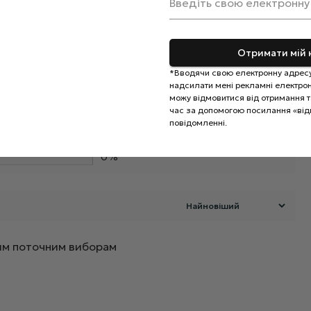
Введіть свою електронну
Отримати мій 
*Вводячи свою електронну адресу
0%
надсилати мені рекламні електронн
можу відмовитися від отримання та
0%
час за допомогою посилання «від
0%
Додайте відгук
повідомленні.
0%
0%
ашим поточним виборам