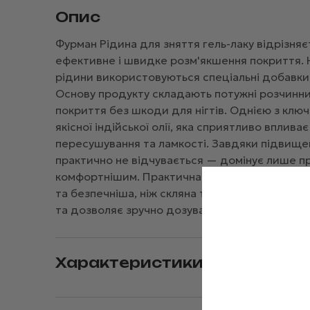
Опис
Фурман Рідина для зняття гель-лаку відрізня
ефективне і швидке розм'якшення покриття. На
рідини використовуються спеціальні добавки,
Основу продукту складають потужні розчинни
покриття без шкоди для нігтів. Однією з клю
якісної індійської олії, яка сприятливо вплива
пересушування та ламкості. Завдяки підвищен
практично не відчувається — домінує лише п
комфортнішим. Практична пластиковий пляшка
та безпечніша, ніж скляна тара. Спеціальна 
та дозволяє зручно дозувати її при нанесенні
Характеристики