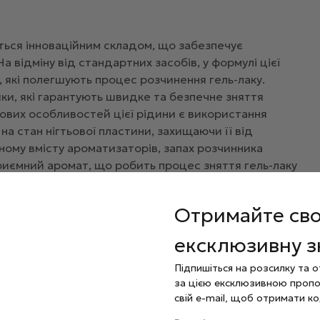
ється інноваційним складом, що забезпечує
 відміну від стандартних засобів, у формулі цієї
 які полегшують процес розчинення гель-лаку.
ки, які гарантують швидке та безпечне зняття
чових особливостей цієї рідини є використання
є на стан нігтьової пластини, захищаючи її від
ому вмісту ароматизаторів, запах розчинника
риємний аромат, що робить процес зняття гель-лаку
 додає зручності у використанні: вона значно легша
кришка з пижем запобігає випадковому розливу рідини
Отримайте св
 на спонж.
ексклюзивну 
Підпишіться на розсилку та 
за цією ексклюзивною пропо
свій e-mail, щоб отримати ко