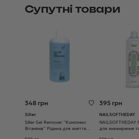
Супутні товари
348
грн
395
грн
Siller
NAILSOFTHEDAY
Siller Gel Remover “Комплекс
NAILSOFTHEDAY Na
Вітамінів” Рідина для зняття
для знежирення т
гель-лаку, 500 мл
дегідратації, 500
500 мл
500 мл