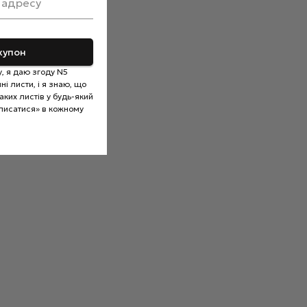
 адресу
купон
, я даю згоду N5
і листи, і я знаю, що
ких листів у будь-який
писатися» в кожному