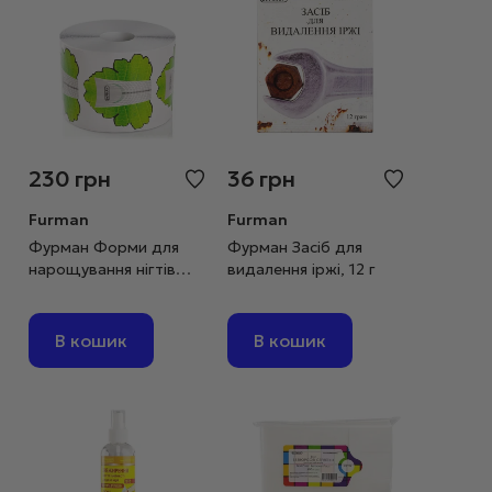
230
грн
36
грн
Furman
Furman
Фурман Форми для
Фурман Засіб для
нарощування нігтів
видалення іржі, 12 г
ЗЕЛЕНИЙ ЛИСТ, 500
шт
В кошик
В кошик